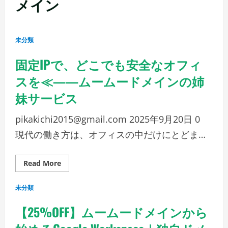
メイン
未分類
固定IPで、どこでも安全なオフィ
スを≪——ムームードメインの姉
妹サービス
pikakichi2015@gmail.com
2025年9月20日
0
現代の働き方は、オフィスの中だけにとどま…
Read
Read More
more
about
固
未分類
定
IP
で、
【25%OFF】ムームードメインから
ど
こ
で