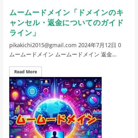
登
録
ムームードメイン「ドメインのキ
情
報
の
ャンセル・返金についてのガイド
変
更
ライン」
を
サ
ポ
pikakichi2015@gmail.com
2024年7月12日
0
ー
ト！」
ムームードメイン ムームードメイン 返金…
Read
Read More
more
about
ム
ー
ム
ー
ド
メ
イ
ン
「ド
メ
イ
ン
の