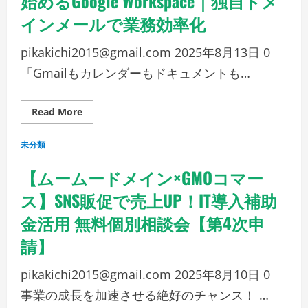
始めるGoogle Workspace｜独自ドメ
も
インメールで業務効率化
安
全
な
オ
pikakichi2015@gmail.com
2025年8月13日
0
フ
ィ
「Gmailもカレンダーもドキュメントも…
ス
を
≪
——
Read
Read More
ム
more
ー
about
ム
【25%OFF】
ー
未分類
ム
ド
ー
メ
ム
【ムームードメイン×GMOコマー
イ
ー
ン
ド
の
ス】SNS販促で売上UP！IT導入補助
メ
姉
イ
妹
金活用 無料個別相談会【第4次申
ン
サ
か
ー
ら
ビ
請】
始
ス
め
る
pikakichi2015@gmail.com
2025年8月10日
0
Google
Workspace
事業の成長を加速させる絶好のチャンス！ …
｜
独