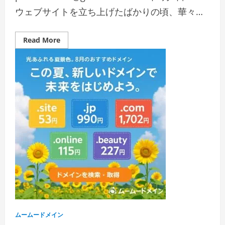
用
ウェブサイトを立ち上げたばかりの頃、華々…
無
料
個
別
相
Read
Read More
談
more
会
about
【第
ウ
4
ェ
次
ブ
申
サ
請】
イ
ト
の
安
全
を
無
料
で
診
断！
ム
ー
ム
ー
ド
メ
イ
ムームードメイン
ン
の