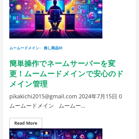
こ
の
夏、
あ
な
た
の
手
に
—
ム
ムームードメイン
ー
推し商品III
ム
ー
簡単操作でネームサーバーを変
ド
メ
イ
更！ムームードメインで安心のド
ン
で
メイン管理
は、
そ
ん
pikakichi2015@gmail.com
2024年7月15日
0
な
あ
ムームードメイン ムームー…
な
た
の
熱
意
Read
Read More
を
more
全
about
力
簡