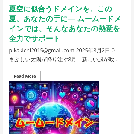
『ネ
夏空に似合うドメインを、この
ッ
ト
de
夏、あなたの手に— ムームードメ
診
断』
インでは、そんなあなたの熱意を
で
安
全力でサポート
心
の
サ
イ
pikakichi2015@gmail.com
2025年8月2日
0
ト
運
まぶしい太陽が降り注ぐ8月。新しい風が吹…
営
を。
Read
Read More
more
about
夏
空
に
似
合
う
ド
メ
イ
ン
を、