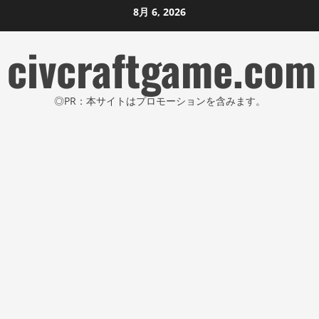
コ
8月 6, 2026
ン
civcraftgame.com
テ
ン
ツ
◎PR：本サイトはプロモーションを含みます。
に
ス
キ
ッ
プ
し
ま
す