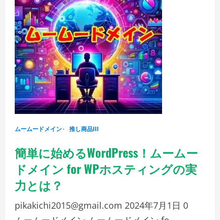
ド
メ
イ
ン
で
複
数
ア
カ
ウ
ン
ト
を
活
用
し、
ド
メ
ムームードメイン
イ
推し商品III
ン
管
簡単に始めるWordPress！ムームー
理
を
も
ドメイン for WPホスティングの実
っ
と
力とは？
ス
マ
ー
pikakichi2015@gmail.com
2024年7月1日
0
ト
に！