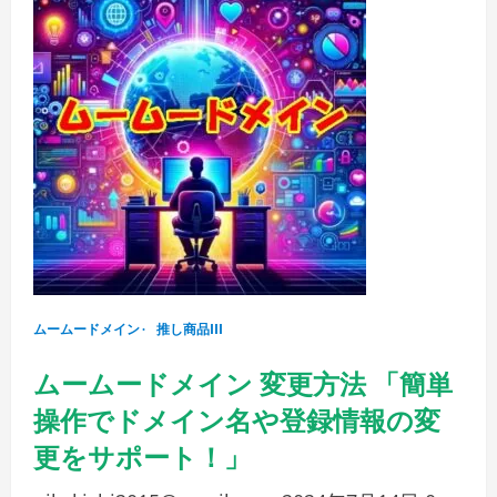
で
単
サ
操
ポ
作
ー
で
ト
ネ
ー
ム
サ
ー
バ
ー
を
変
更！
ム
ー
ム
ー
ド
メ
イ
ムームードメイン
ン
推し商品III
で
安
ムームードメイン 変更方法 「簡単
心
の
ド
操作でドメイン名や登録情報の変
メ
イ
更をサポート！」
ン
管
理