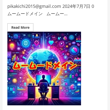
pikakichi2015@gmail.com
2024年7月7日
0
ムームードメイン ムームー…
Read
Read More
more
about
安
全
で
簡
単！
ム
ー
ム
ー
ド
メ
イ
ン
の
SFTP
接
続
ガ
イ
ド
【Filezilla
編】