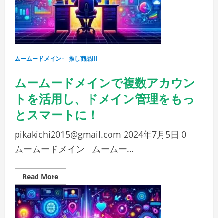
ー
ド
メ
イ
ン
で
簡
単
ムームードメイン
復
推し商品III
活
手
ムームードメインで複数アカウン
続
き
トを活用し、ドメイン管理をもっ
とスマートに！
pikakichi2015@gmail.com
2024年7月5日
0
ムームードメイン ムームー…
Read
Read More
more
about
ム
ー
ム
ー