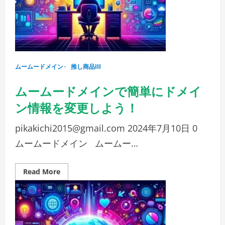
キ
ャ
ン
セ
ル・
返
金
に
つ
ムームードメイン
い
推し商品III
て
の
ムームードメインで簡単にドメイ
ガ
イ
ド
ン情報を変更しよう！
ラ
イ
ン」
pikakichi2015@gmail.com
2024年7月10日
0
ムームードメイン ムームー…
Read
Read More
more
about
ム
ー
ム
ー
ド