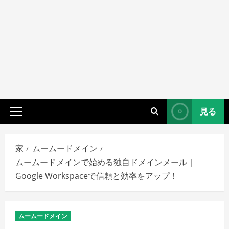
見る
プ
ラ
イ
家
ムームードメイン
マ
ムームードメインで始める独自ドメインメール｜
リ
Google Workspaceで信頼と効率をアップ！
メ
ニ
ュ
ムームードメイン
ー