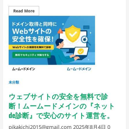
自
ド
メ
Read
Read More
イ
more
ン
about
メ
【ム
ー
ー
ル
ム
で
ー
業
ド
務
メ
効
イ
率
ン
化
×GMO
コ
マ
ー
ス】
SNS
販
未分類
促
で
売
ウェブサイトの安全を無料で診
上
UP！
断！ムームードメインの『ネット
IT
導
入
de診断』で安心のサイト運営を。
補
助
金
pikakichi2015@gmail.com
2025年8月4日
0
活