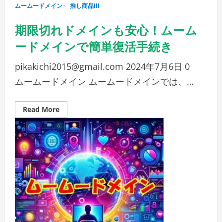
ムームードメイン
推し商品III
期限切れドメインも安心！ムーム
ードメインで簡単復活手続き
pikakichi2015@gmail.com
2024年7月6日
0
ムームードメイン ムームードメインでは、…
Read
Read More
more
about
期
限
切
れ
ド
メ
イ
ン
も
安
心！
ム
ー
ム