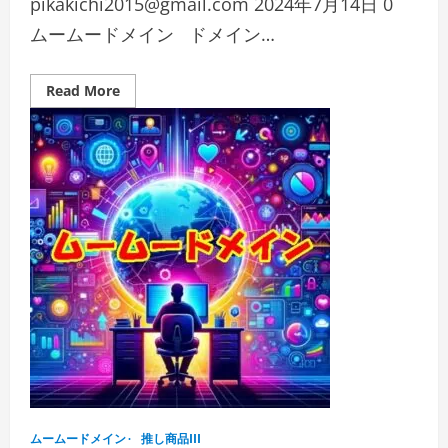
pikakichi2015@gmail.com
2024年7月14日
0
ムームードメイン ドメイン…
Read
Read More
more
about
ム
ー
ム
ー
ド
メ
イ
ン
変
更
方
法
「簡
単
操
作
で
ド
メ
イ
ン
名
ムームードメイン
や
推し商品III