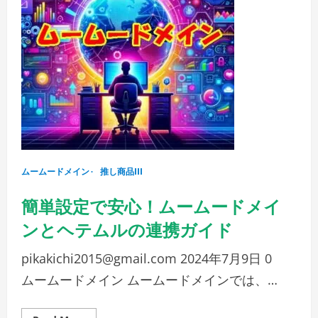
メ
イ
ン
で
簡
単
に
ド
メ
イ
ン
情
報
を
変
更
し
ムームードメイン
よ
推し商品III
う！
簡単設定で安心！ムームードメイ
ンとヘテムルの連携ガイド
pikakichi2015@gmail.com
2024年7月9日
0
ムームードメイン ムームードメインでは、…