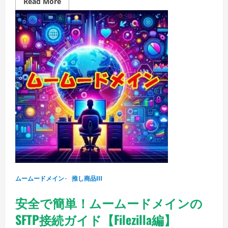
Read
Read More
more
about
簡
単
設
定
で
安
心！
ム
ー
ム
ー
ド
メ
イ
ン
と
ヘ
テ
ム
ル
の
連
ムームードメイン
携
推し商品III
ガ
イ
安全で簡単！ムームードメインの
ド
SFTP接続ガイド【Filezilla編】