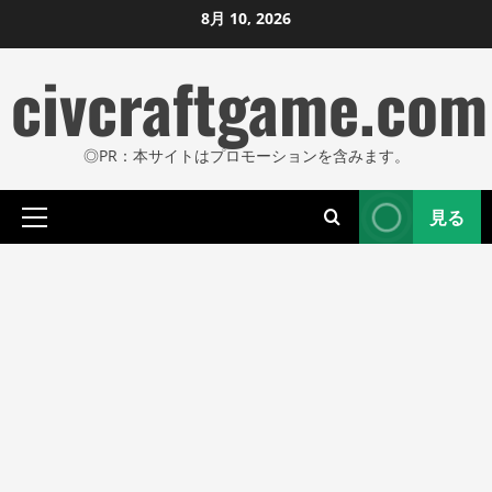
コ
8月 10, 2026
ン
civcraftgame.com
テ
ン
ツ
◎PR：本サイトはプロモーションを含みます。
に
ス
見る
キ
プ
ッ
ラ
プ
イ
し
マ
リ
ま
メ
す
ニ
ュ
ー