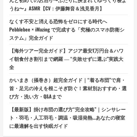
んと初めてのお泊り〜ふたりに挟まれてゆっくり寝よ
うね〜』ASMR【CV：伊藤舞音＆浅見香月】
なくす不安と消える恐怖をゼロにする時代へ
Pebblebee × iMazing で完成する「究極のスマホ防衛シ
ステム」完全ガイド
【海外ツアー完全ガイド】アジア最安1万円台＆ハワ
イ朝食付き割引まで網羅 ― “失敗せずに選ぶ”実践大
全
かいまき（掻巻き）超完全ガイド｜“着る布団”で肩・
首・足元の冷えを根こそぎ防ぐ！素材別おすすめ・選
び方・洗い方・Q&Aまで
【最新版】掛け布団の選び方“完全攻略”｜シンサレー
ト・羽毛・人工羽毛・調温・吸湿発熱…あなたの寝室
に最適解を出す快眠ガイド