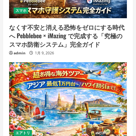
スマホ
なくす不安と消える恐怖をゼロにする時代
へ Pebblebee × iMazing で完成する「究極の
スマホ防衛システム」完全ガイド
admin
1月 9, 2026
エアトリ