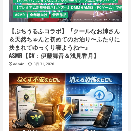
【20%OFF】ぷちうるふコラボASMRリリース記念キャンペーン
【プレミアム新規登録された方へ】DMM GAMES（PCゲーム）で使える
ASMR
全年齢向け
音声作品
【ぷちうるふコラボ】『クールなお姉さん
＆天然ちゃんと初めてのお泊り〜ふたりに
挟まれてゆっくり寝ようね〜』
ASMR【CV：伊藤舞音＆浅見香月】
admin
3月 31, 2026