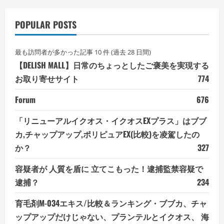
POPULAR POSTS
最も訪問者が多かった記事 10 件 (過去 28 日間)
【DELISH MALL】日常のちょっとしたご褒美を実現する
お取り寄せサイト
774
Forum
676
「リニューアルイクオス・イクオスEXプラス」はブブ
カ,チャップアップ,ポリピュアEX(比較)を凌駕したの
か？
327
容疑者が 人質を盾に 立てこもった！逮捕監禁容疑で
逮捕？
234
育毛剤M-034エキス/比較＆ランキング・ブブカ、チャ
ップアップだけじゃない、プランテルとイクオス、 海