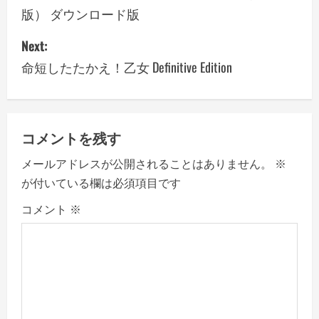
版） ダウンロード版
s
Next:
t
命短したたかえ！乙女 Definitive Edition
n
a
v
コメントを残す
メールアドレスが公開されることはありません。
※
i
が付いている欄は必須項目です
g
コメント
※
a
t
i