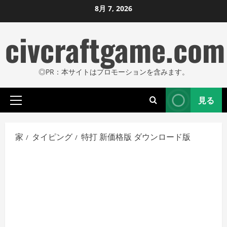
コ
8月 7, 2026
ン
civcraftgame.com
テ
ン
ツ
◎PR：本サイトはプロモーションを含みます。
に
ス
見る
キ
プ
ッ
ラ
プ
イ
家
タイピング
特打 新価格版 ダウンロード版
し
マ
リ
ま
メ
す
ニ
ュ
ー