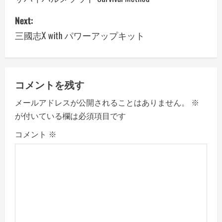
s
Next:
三國志X with パワーアップキット
t
n
a
コメントを残す
v
メールアドレスが公開されることはありません。
※
が付いている欄は必須項目です
i
コメント
※
g
a
t
i