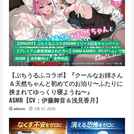
【20%OFF】ぷちうるふコラボASMRリリース記念キャンペーン
【プレミアム新規登録された方へ】DMM GAMES（PCゲーム）で使える
ASMR
全年齢向け
音声作品
【ぷちうるふコラボ】『クールなお姉さん
＆天然ちゃんと初めてのお泊り〜ふたりに
挟まれてゆっくり寝ようね〜』
ASMR【CV：伊藤舞音＆浅見香月】
admin
3月 31, 2026