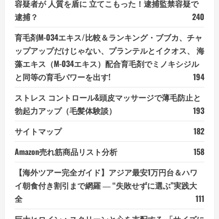
容疑者が 人質を盾に 立てこもった！逮捕監禁容疑で
逮捕？
240
育毛剤M-034エキス/比較＆ランキング・ブブカ、チャ
ップアップだけじゃない、プランテルとイクオス、 海
藻エキス（M-034エキス）配合育毛剤でミノキシジル
と同等の育毛パワーを出す!
194
ストレス コントロール&頭皮マッサージで薄毛防止と
勃起力アップ（毛髪体験談）
193
サイトマップ
182
Amazon売れ筋商品リスト分析
158
【海外ツアー完全ガイド】アジア最安1万円台＆ハワ
イ朝食付き割引まで網羅 ― “失敗せずに選ぶ”実践大
全
111
巨大ヒロイン：スクリーンと心を支配する 「サイズに