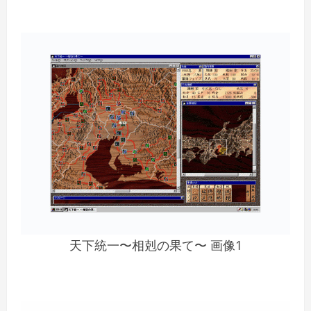
天下統一〜相剋の果て〜 画像1