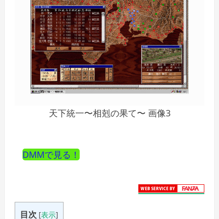
天下統一〜相剋の果て〜 画像3
DMMで見る！
目次
[
表示
]