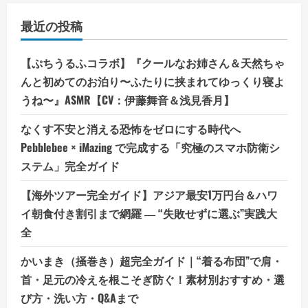
最近の投稿
【ぷちうるふコラボ】『クールなお姉さん＆天然ちゃ
んと初めてのお泊り〜ふたりに挟まれてゆっくり寝よ
うね〜』ASMR【CV：伊藤舞音＆浅見香月】
なくす不安と消える恐怖をゼロにする時代へ
Pebblebee × iMazing で完成する「究極のスマホ防衛シ
ステム」完全ガイド
【海外ツアー完全ガイド】アジア最安1万円台＆ハワ
イ朝食付き割引まで網羅 ― “失敗せずに選ぶ”実践大
全
かいまき（掻巻き）超完全ガイド｜“着る布団”で肩・
首・足元の冷えを根こそぎ防ぐ！素材別おすすめ・選
び方・洗い方・Q&Aまで