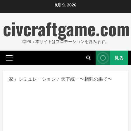
コ
8月 9, 2026
ン
civcraftgame.com
テ
ン
ツ
◎PR：本サイトはプロモーションを含みます。
に
ス
見る
キ
プ
ッ
ラ
プ
イ
家
シミュレーション
天下統一〜相剋の果て〜
し
マ
リ
ま
メ
す
ニ
ュ
ー