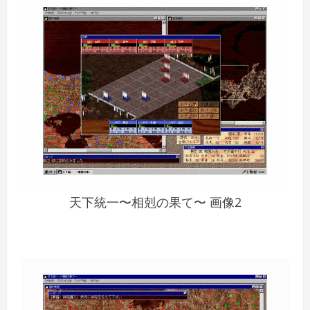
天下統一〜相剋の果て〜 画像2