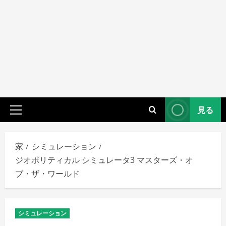
見る
プ
ラ
イ
家
シミュレーション
マ
ジオポリティカル シミュレータ3 マスターズ・オ
リ
ブ・ザ・ワールド
メ
ニ
ュ
シミュレーション
ー