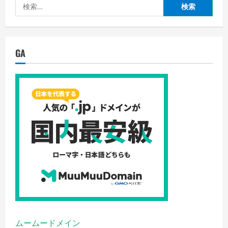
検
索:
GA
ムームードメイン