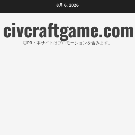
コ
8月 6, 2026
ン
civcraftgame.com
テ
ン
ツ
◎PR：本サイトはプロモーションを含みます。
に
ス
キ
ッ
プ
し
ま
す