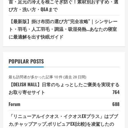
首・足元の冷えを根こそぎ防ぐ！素材別おすすめ・選
び方・洗い方・Q&Aまで
【最新版】掛け布団の選び方“完全攻略”｜シンサレー
ト・羽毛・人工羽毛・調温・吸湿発熱…あなたの寝室
に最適解を出す快眠ガイド
POPULAR POSTS
最も訪問者が多かった記事 10 件 (過去 28 日間)
【DELISH MALL】日常のちょっとしたご褒美を実現する
お取り寄せサイト
764
Forum
688
「リニューアルイクオス・イクオスEXプラス」はブブ
カ,チャップアップ,ポリピュアEX(比較)を凌駕したの