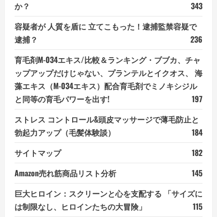
か？
343
容疑者が 人質を盾に 立てこもった！逮捕監禁容疑で
逮捕？
236
育毛剤M-034エキス/比較＆ランキング・ブブカ、チャ
ップアップだけじゃない、プランテルとイクオス、 海
藻エキス（M-034エキス）配合育毛剤でミノキシジル
と同等の育毛パワーを出す!
197
ストレス コントロール&頭皮マッサージで薄毛防止と
勃起力アップ（毛髪体験談）
184
サイトマップ
182
Amazon売れ筋商品リスト分析
145
巨大ヒロイン：スクリーンと心を支配する 「サイズに
は制限なし、ヒロインたちの大冒険」
115