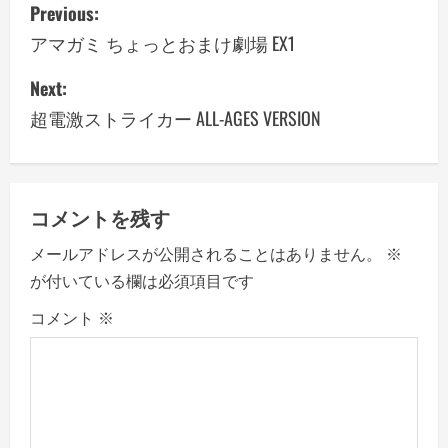
P
Previous:
o
アマガミ ちょっとおまけ劇場 EX1
s
Next:
超電激ストライカー ALL-AGES VERSION
t
n
a
コメントを残す
v
メールアドレスが公開されることはありません。
※
が付いている欄は必須項目です
i
コメント
※
g
a
t