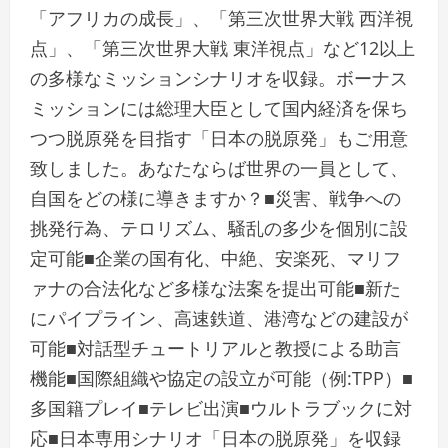
「アフリカの成長」、「第三次世界大戦 西洋視
点」、「第三次世界大戦 東洋視点」など12以上
の多様なミッションシナリオを収録。ボーナス
ミッションには総理大臣として国内経済を保ち
つつ脱原発を目指す「日本の脱原発」もご用意
致しました。あなたならば世界の一員として、
自国をどの様に導きますか？■災害、戦争への
挑発行為、テロリズム、騒乱の多少を個別に設
定可能■企業の国有化、中絶、安楽死、マリフ
ァナの合法化など多様な法案を提出可能■新た
にパイプライン、高速鉄道、港湾などの建設が
可能■対話型チュートリアルと教授による助言
機能■国際組織や協定の設立が可能（例:TPP）■
多国籍プレイ■テレビ出演■ウルトラブックに対
応■日本専用シナリオ「日本の脱原発」を収録