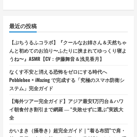
最近の投稿
【ぷちうるふコラボ】『クールなお姉さん＆天然ちゃ
んと初めてのお泊り〜ふたりに挟まれてゆっくり寝よ
うね〜』ASMR【CV：伊藤舞音＆浅見香月】
なくす不安と消える恐怖をゼロにする時代へ
Pebblebee × iMazing で完成する「究極のスマホ防衛シ
ステム」完全ガイド
【海外ツアー完全ガイド】アジア最安1万円台＆ハワ
イ朝食付き割引まで網羅 ― “失敗せずに選ぶ”実践大
全
かいまき（掻巻き）超完全ガイド｜“着る布団”で肩・