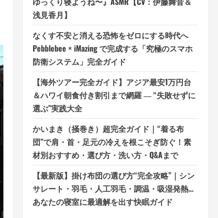
ゆっくり寝ようね〜』ASMR【CV：伊藤舞音＆
浅見香月】
なくす不安と消える恐怖をゼロにする時代へ
Pebblebee × iMazing で完成する「究極のスマホ
防衛システム」完全ガイド
【海外ツアー完全ガイド】アジア最安1万円台
＆ハワイ朝食付き割引まで網羅 ― “失敗せずに
選ぶ”実践大全
かいまき（掻巻き）超完全ガイド｜“着る布
団”で肩・首・足元の冷えを根こそぎ防ぐ！素
材別おすすめ・選び方・洗い方・Q&Aまで
【最新版】掛け布団の選び方“完全攻略”｜シン
サレート・羽毛・人工羽毛・調温・吸湿発熱…
あなたの寝室に最適解を出す快眠ガイド