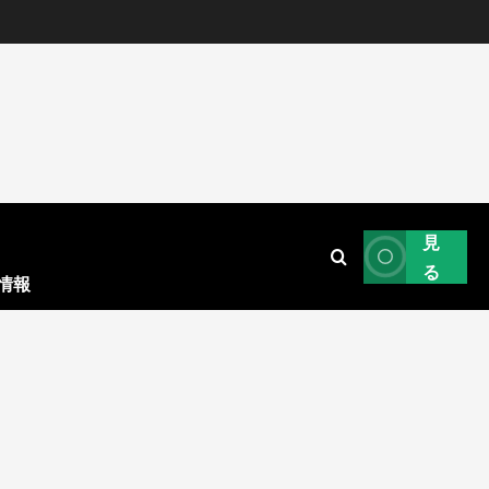
見
る
情報