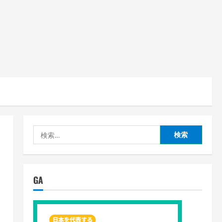
検
索:
GA