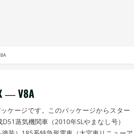
8A
― V8A
パッケージです。このパッケージからスター
D51蒸気機関車（2010年SLやまなし号）
ル塗装）185系特急形電車（大宮車リニューア