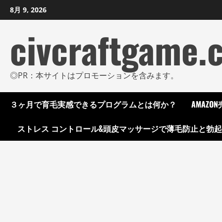
コ
8月 9, 2026
ン
civcraftgame.
テ
ン
ツ
に
◎PR：本サイトはプロモーションを含みます。
ス
キ
３ヶ月で育毛実感できるプログラムとは何か？
AMAZ
ッ
プ
ストレス コントロール&頭皮マッサージで薄毛防止と勃
し
ま
す