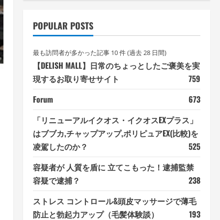
POPULAR POSTS
最も訪問者が多かった記事 10 件 (過去 28 日間)
【DELISH MALL】日常のちょっとしたご褒美を実
現するお取り寄せサイト
759
Forum
673
「リニューアルイクオス・イクオスEXプラス」
はブブカ,チャップアップ,ポリピュアEX(比較)を
凌駕したのか？
525
容疑者が 人質を盾に 立てこもった！逮捕監禁
容疑で逮捕？
238
ストレス コントロール&頭皮マッサージで薄毛
防止と勃起力アップ（毛髪体験談）
193