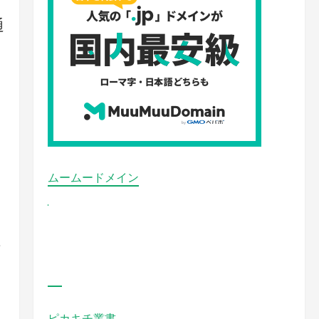
通
ムームードメイン
れ
ピカキチ叢書