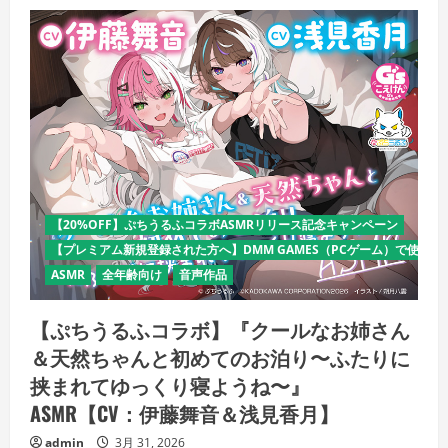
【20%OFF】ぷちうるふコラボASMRリリース記念キャンペーン
【プレミアム新規登録された方へ】DMM GAMES（PCゲーム）で使える
ASMR
全年齢向け
音声作品
【ぷちうるふコラボ】『クールなお姉さん
＆天然ちゃんと初めてのお泊り〜ふたりに
挟まれてゆっくり寝ようね〜』
ASMR【CV：伊藤舞音＆浅見香月】
admin
3月 31, 2026