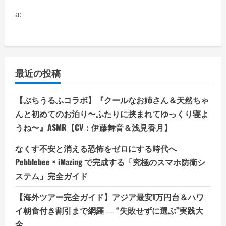
a:
最近の投稿
【ぷちうるふコラボ】『クールなお姉さん＆天然ちゃ
んと初めてのお泊り〜ふたりに挟まれてゆっくり寝よ
うね〜』ASMR【CV：伊藤舞音＆浅見香月】
なくす不安と消える恐怖をゼロにする時代へ
Pebblebee × iMazing で完成する「究極のスマホ防衛シ
ステム」完全ガイド
【海外ツアー完全ガイド】アジア最安1万円台＆ハワ
イ朝食付き割引まで網羅 ― “失敗せずに選ぶ”実践大
全