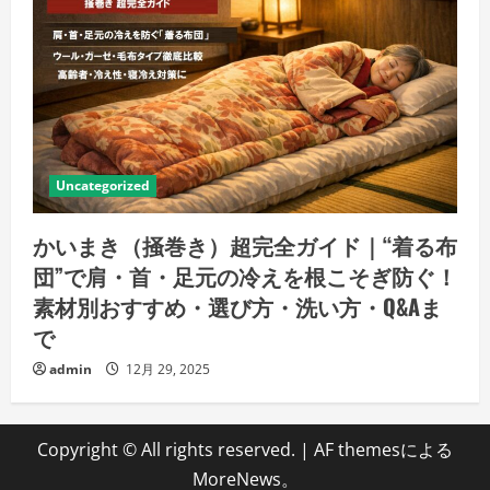
Uncategorized
かいまき（掻巻き）超完全ガイド｜“着る布
団”で肩・首・足元の冷えを根こそぎ防ぐ！
素材別おすすめ・選び方・洗い方・Q&Aま
で
admin
12月 29, 2025
Copyright © All rights reserved.
|
AF themesによる
MoreNews
。