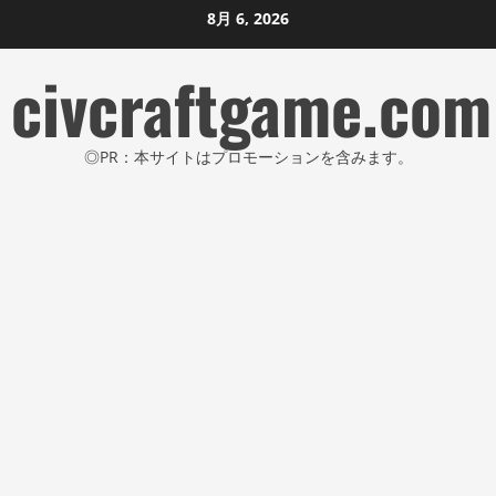
コ
8月 6, 2026
ン
civcraftgame.com
テ
ン
ツ
◎PR：本サイトはプロモーションを含みます。
に
ス
キ
ッ
プ
し
ま
す