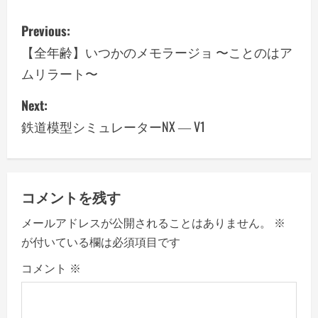
P
Previous:
o
【全年齢】いつかのメモラージョ 〜ことのはア
ムリラート〜
s
Next:
t
鉄道模型シミュレーターNX ― V1
n
a
v
コメントを残す
メールアドレスが公開されることはありません。
※
i
が付いている欄は必須項目です
g
コメント
※
a