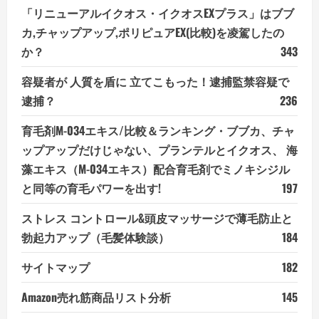
「リニューアルイクオス・イクオスEXプラス」はブブ
カ,チャップアップ,ポリピュアEX(比較)を凌駕したの
か？
343
容疑者が 人質を盾に 立てこもった！逮捕監禁容疑で
逮捕？
236
育毛剤M-034エキス/比較＆ランキング・ブブカ、チャ
ップアップだけじゃない、プランテルとイクオス、 海
藻エキス（M-034エキス）配合育毛剤でミノキシジル
と同等の育毛パワーを出す!
197
ストレス コントロール&頭皮マッサージで薄毛防止と
勃起力アップ（毛髪体験談）
184
サイトマップ
182
Amazon売れ筋商品リスト分析
145