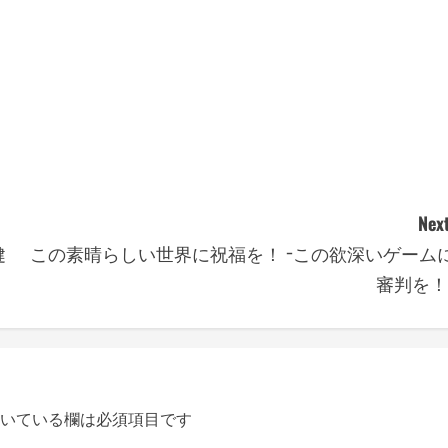
Next
健
この素晴らしい世界に祝福を！ −この欲深いゲーム
審判を！
いている欄は必須項目です