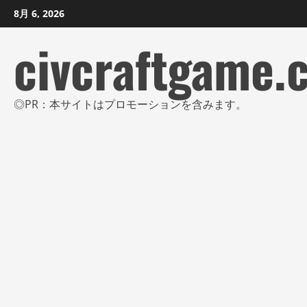
コ
8月 6, 2026
ン
civcraftgame.
テ
ン
ツ
に
◎PR：本サイトはプロモーションを含みます。
ス
キ
ッ
プ
し
ま
す