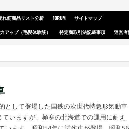
ON売れ筋商品リスト分析
FORUM
サイトマップ
起力アップ（毛髪体験談）
特定商取引法記載事項
運営者
車
目的として登場した国鉄の次世代特急形気動車
準じていますが、極寒の北海道での運用に耐え
います。昭和54年に試作車が登場、昭和5