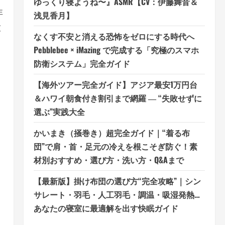
ゆっくり寝ようね〜』ASMR【CV：伊藤舞音＆
非
浅見香月】
放
なくす不安と消える恐怖をゼロにする時代へ
Pebblebee × iMazing で完成する「究極のスマホ
防衛システム」完全ガイド
【海外ツアー完全ガイド】アジア最安1万円台
＆ハワイ朝食付き割引まで網羅 ― “失敗せずに
選ぶ”実践大全
かいまき（掻巻き）超完全ガイド｜“着る布
団”で肩・首・足元の冷えを根こそぎ防ぐ！素
材別おすすめ・選び方・洗い方・Q&Aまで
【最新版】掛け布団の選び方“完全攻略”｜シン
サレート・羽毛・人工羽毛・調温・吸湿発熱…
あなたの寝室に最適解を出す快眠ガイド