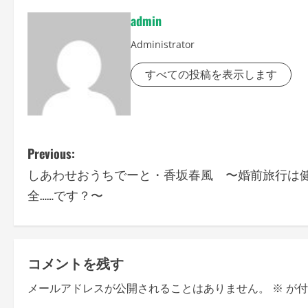
admin
Administrator
すべての投稿を表示します
P
Previous:
しあわせおうちでーと・香坂春風 〜婚前旅行は
o
全……です？〜
s
t
コメントを残す
n
メールアドレスが公開されることはありません。
※
が付
a