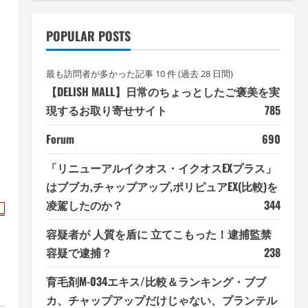
POPULAR POSTS
最も訪問者が多かった記事 10 件 (過去 28 日間)
【DELISH MALL】日常のちょっとしたご褒美を実
現するお取り寄せサイト
785
Forum
690
「リニューアルイクオス・イクオスEXプラス」
はブブカ,チャップアップ,ポリピュアEX(比較)を
凌駕したのか？
344
容疑者が 人質を盾に 立てこもった！逮捕監禁
容疑で逮捕？
238
育毛剤M-034エキス/比較＆ランキング・ブブ
カ、チャップアップだけじゃない、プランテル