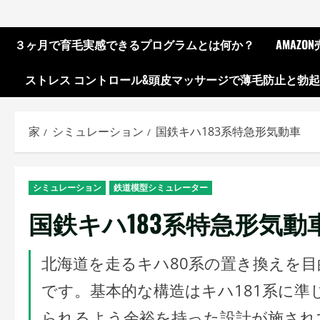
３ヶ月で育毛実感できるプログラムとは何か？
AMAZ
ストレス コントロール&頭皮マッサージで薄毛防止と勃
家
シミュレーション
国鉄キハ183系特急形気動車
シミュレーション
鉄道模型シミュレーター
国鉄キハ183系特急形気動
北海道を走るキハ80系の置き換えを
です。基本的な構造はキハ181系に
られるよう余裕を持った設計が施されて