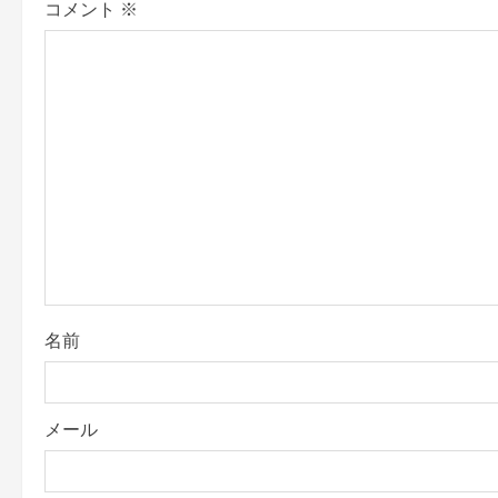
コメント
※
v
i
g
a
t
i
o
名前
n
メール