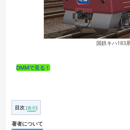
国鉄キハ183
DMMで見る！
目次
[
表示
]
著者について