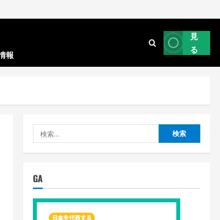
見
る
情報
検
索:
GA
6