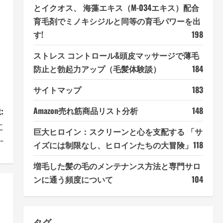
とイクオス、 海藻エキス（M-034エキス）配合
育毛剤でミノキシジルと同等の育毛パワーを出
す!
198
ストレス コントロール&頭皮マッサージで薄毛
防止と勃起力アップ（毛髪体験談）
184
サイトマップ
183
:
Amazon売れ筋商品リスト分析
148
に
巨大ヒロイン：スクリーンと心を支配する 「サ
−
イズには制限なし、ヒロインたちの大冒険」
118
増毛した髪の毛のメンテナンス方法と専門サロ
ンに通う頻度について
104
タグ