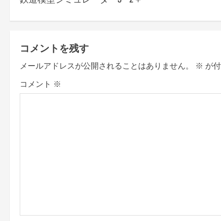
o
s
t
コメントを残す
n
メールアドレスが公開されることはありません。
※
が付
a
コメント
※
v
i
g
a
t
i