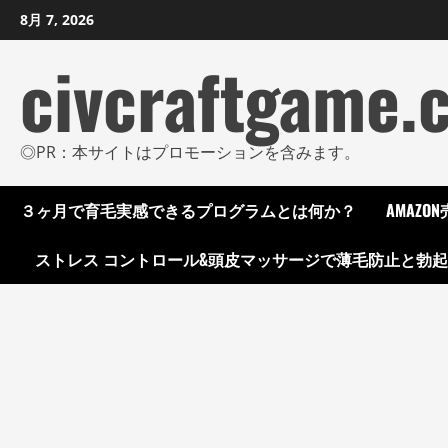
コ
8月 7, 2026
ン
civcraftgame.
テ
ン
ツ
に
◎PR：本サイトはプロモーションを含みます。
ス
キ
３ヶ月で育毛実感できるプログラムとは何か？
AMAZ
ッ
プ
ストレス コントロール&頭皮マッサージで薄毛防止と勃
し
ま
す