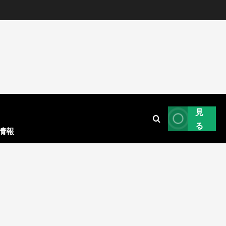
見
る
情報