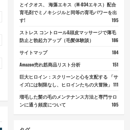
とイクオス、 海藻エキス（M-034エキス）配合
育毛剤でミノキシジルと同等の育毛パワーを出
す!
195
ストレス コントロール&頭皮マッサージで薄毛
防止と勃起力アップ（毛髪体験談）
186
サイトマップ
184
Amazon売れ筋商品リスト分析
151
巨大ヒロイン：スクリーンと心を支配する 「サ
イズには制限なし、ヒロインたちの大冒険」
111
増毛した髪の毛のメンテナンス方法と専門サロ
ンに通う頻度について
105
タグ