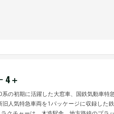
 4＋
線0系の初期に活躍した大窓車、国鉄気動車特
ど新旧人気特急車両を1パッケージに収録した
トラクチャーは、木造駅舎、地方路線のプラ