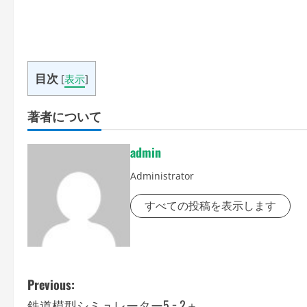
目次
[
表示
]
著者について
admin
Administrator
すべての投稿を表示します
P
Previous:
鉄道模型シミュレーター5 − 2＋