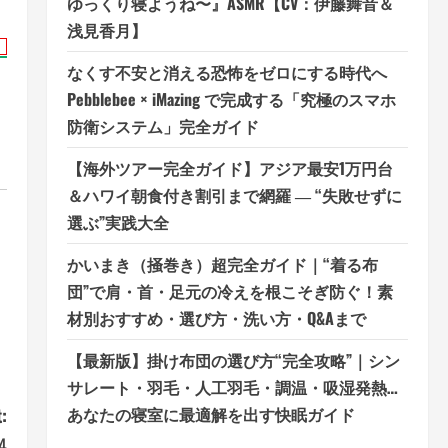
ゆっくり寝ようね〜』ASMR【CV：伊藤舞音＆
浅見香月】
なくす不安と消える恐怖をゼロにする時代へ
Pebblebee × iMazing で完成する「究極のスマホ
防衛システム」完全ガイド
【海外ツアー完全ガイド】アジア最安1万円台
＆ハワイ朝食付き割引まで網羅 ― “失敗せずに
選ぶ”実践大全
かいまき（掻巻き）超完全ガイド｜“着る布
団”で肩・首・足元の冷えを根こそぎ防ぐ！素
材別おすすめ・選び方・洗い方・Q&Aまで
【最新版】掛け布団の選び方“完全攻略”｜シン
サレート・羽毛・人工羽毛・調温・吸湿発熱…
:
あなたの寝室に最適解を出す快眠ガイド
4