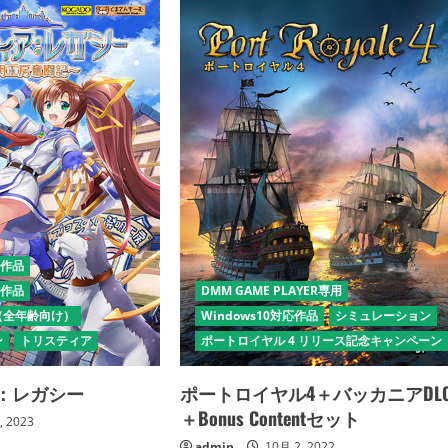
応作品
応作品
DMM GAME PLAYER専用
（全年齢向け）
Windows10対応作品
シミュレーション
ン
トリスティア
ポートロイヤル 4 リリース記念キャンペーン
：レガシー
ポートロイヤル4＋バッカニアDL
＋Bonus Contentセット
, 2023
admin
10月 2, 2022