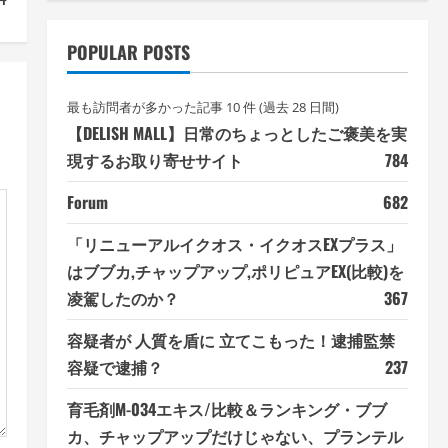
POPULAR POSTS
最も訪問者が多かった記事 10 件 (過去 28 日間)
【DELISH MALL】日常のちょっとしたご褒美を実
現するお取り寄せサイト
784
Forum
682
「リニューアルイクオス・イクオスEXプラス」
はブブカ,チャップアップ,ポリピュアEX(比較)を
凌駕したのか？
367
容疑者が 人質を盾に 立てこもった！逮捕監禁
容疑で逮捕？
237
育毛剤M-034エキス/比較＆ランキング・ブブ
カ、チャップアップだけじゃない、プランテル