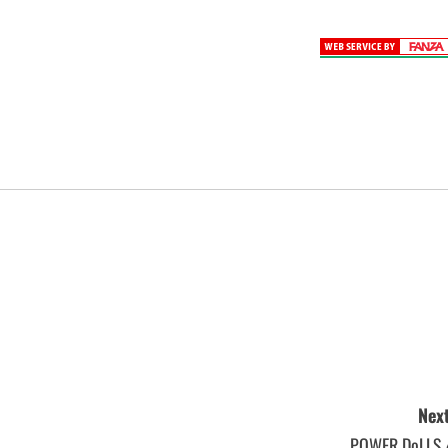
Next
POWER DoLLS 