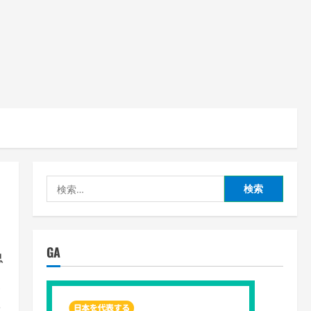
検
索:
GA
急
鉄
ッ