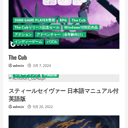
DMM GAME PLAYER専用
RPG
The Cub
The Cubリリース記念セール
Windows10対応作品
アクション
アドベンチャー（全年齢向け）
インディーゲーム
パズル
The Cub
admin
3月 7, 2024
シューティング
外国語版
スティールセイヴァー 日本語マニュアル付
英語版
admin
9月 20, 2022