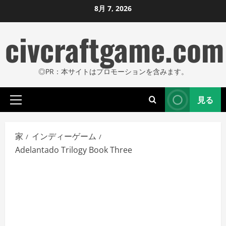
コ
8月 7, 2026
ン
civcraftgame.com
テ
ン
ツ
◎PR：本サイトはプロモーションを含みます。
に
ス
見る
キ
プ
ッ
ラ
プ
イ
家
インディーゲーム
し
マ
Adelantado Trilogy Book Three
リ
ま
メ
す
ニ
ュ
ー