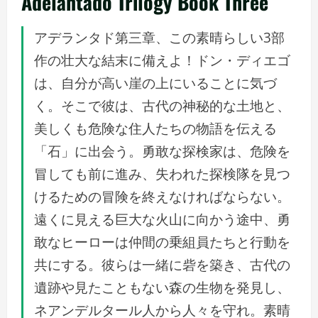
Adelantado Trilogy Book Three
アデランタド第三章、この素晴らしい3部
作の壮大な結末に備えよ！ドン・ディエゴ
は、自分が高い崖の上にいることに気づ
く。そこで彼は、古代の神秘的な土地と、
美しくも危険な住人たちの物語を伝える
「石」に出会う。勇敢な探検家は、危険を
冒しても前に進み、失われた探検隊を見つ
けるための冒険を終えなければならない。
遠くに見える巨大な火山に向かう途中、勇
敢なヒーローは仲間の乗組員たちと行動を
共にする。彼らは一緒に砦を築き、古代の
遺跡や見たこともない森の生物を発見し、
ネアンデルタール人から人々を守れ。素晴