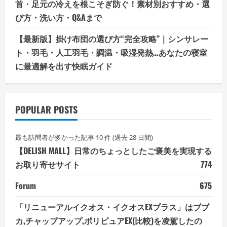
首・足元の冷えを根こそぎ防ぐ！素材別おすすめ・選
び方・洗い方・Q&Aまで
【最新版】掛け布団の選び方“完全攻略”｜シンサレー
ト・羽毛・人工羽毛・調温・吸湿発熱…あなたの寝室
に最適解を出す快眠ガイド
POPULAR POSTS
最も訪問者が多かった記事 10 件 (過去 28 日間)
【DELISH MALL】日常のちょっとしたご褒美を実現する
お取り寄せサイト
774
Forum
675
「リニューアルイクオス・イクオスEXプラス」はブブ
カ,チャップアップ,ポリピュアEX(比較)を凌駕したの