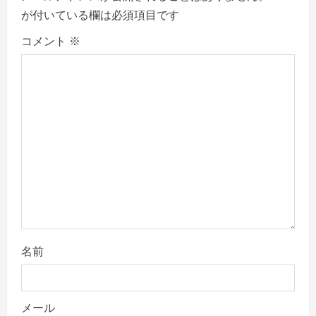
が付いている欄は必須項目です
i
コメント
※
g
a
t
i
o
n
名前
メール