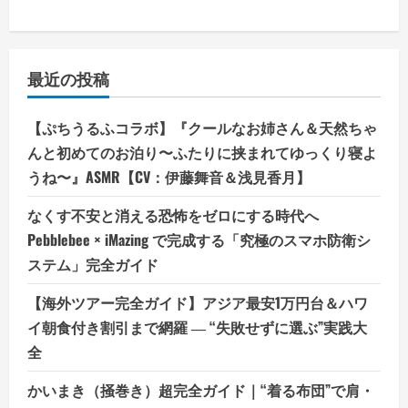
最近の投稿
【ぷちうるふコラボ】『クールなお姉さん＆天然ちゃ
んと初めてのお泊り〜ふたりに挟まれてゆっくり寝よ
うね〜』ASMR【CV：伊藤舞音＆浅見香月】
なくす不安と消える恐怖をゼロにする時代へ
Pebblebee × iMazing で完成する「究極のスマホ防衛シ
ステム」完全ガイド
【海外ツアー完全ガイド】アジア最安1万円台＆ハワ
イ朝食付き割引まで網羅 ― “失敗せずに選ぶ”実践大
全
かいまき（掻巻き）超完全ガイド｜“着る布団”で肩・