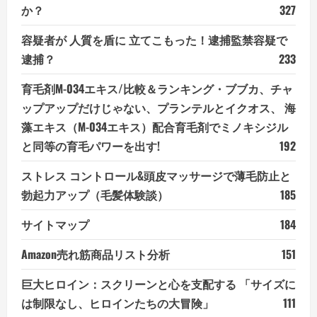
か？
327
容疑者が 人質を盾に 立てこもった！逮捕監禁容疑で
逮捕？
233
育毛剤M-034エキス/比較＆ランキング・ブブカ、チャ
ップアップだけじゃない、プランテルとイクオス、 海
藻エキス（M-034エキス）配合育毛剤でミノキシジル
と同等の育毛パワーを出す!
192
ストレス コントロール&頭皮マッサージで薄毛防止と
勃起力アップ（毛髪体験談）
185
サイトマップ
184
Amazon売れ筋商品リスト分析
151
巨大ヒロイン：スクリーンと心を支配する 「サイズに
は制限なし、ヒロインたちの大冒険」
111