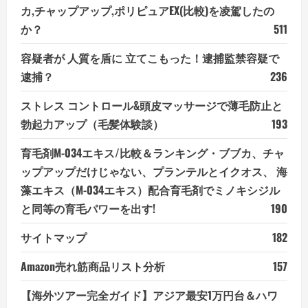
カ,チャップアップ,ポリピュアEX(比較)を凌駕したの
か？
511
容疑者が 人質を盾に 立てこもった！逮捕監禁容疑で
逮捕？
236
ストレス コントロール&頭皮マッサージで薄毛防止と
勃起力アップ（毛髪体験談）
193
育毛剤M-034エキス/比較＆ランキング・ブブカ、チャ
ップアップだけじゃない、プランテルとイクオス、 海
藻エキス（M-034エキス）配合育毛剤でミノキシジル
と同等の育毛パワーを出す!
190
サイトマップ
182
Amazon売れ筋商品リスト分析
157
【海外ツアー完全ガイド】アジア最安1万円台＆ハワ