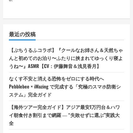
最近の投稿
【ぷちうるふコラボ】『クールなお姉さん＆天然ちゃ
んと初めてのお泊り〜ふたりに挟まれてゆっくり寝よ
うね〜』ASMR【CV：伊藤舞音＆浅見香月】
なくす不安と消える恐怖をゼロにする時代へ
Pebblebee × iMazing で完成する「究極のスマホ防衛シ
ステム」完全ガイド
【海外ツアー完全ガイド】アジア最安1万円台＆ハワ
イ朝食付き割引まで網羅 ― “失敗せずに選ぶ”実践大
全