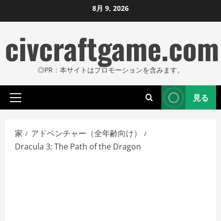
コ
8月 9, 2026
ン
civcraftgame.com
テ
ン
ツ
◎PR：本サイトはプロモーションを含みます。
に
ス
見る
キ
プ
ッ
ラ
プ
イ
家
アドベンチャー（全年齢向け）
し
マ
Dracula 3: The Path of the Dragon
リ
ま
メ
す
ニ
ュ
ー