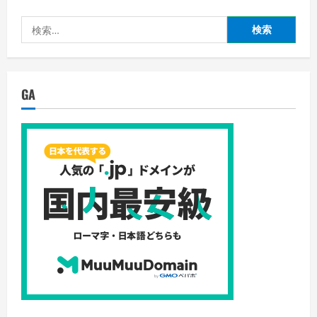
検
索:
GA