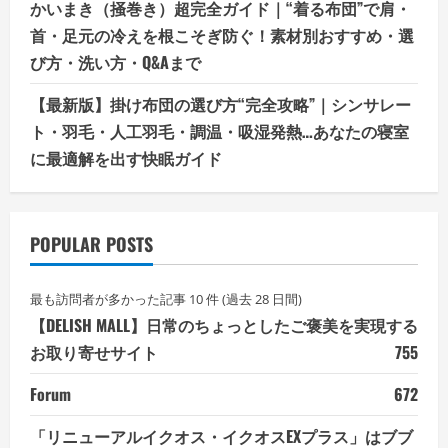
かいまき（掻巻き）超完全ガイド｜“着る布団”で肩・
首・足元の冷えを根こそぎ防ぐ！素材別おすすめ・選
び方・洗い方・Q&Aまで
【最新版】掛け布団の選び方“完全攻略”｜シンサレー
ト・羽毛・人工羽毛・調温・吸湿発熱…あなたの寝室
に最適解を出す快眠ガイド
POPULAR POSTS
最も訪問者が多かった記事 10 件 (過去 28 日間)
【DELISH MALL】日常のちょっとしたご褒美を実現する
お取り寄せサイト
755
Forum
672
「リニューアルイクオス・イクオスEXプラス」はブブ