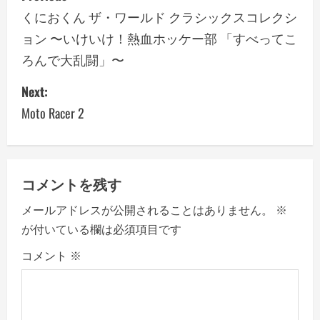
o
くにおくん ザ・ワールド クラシックスコレクシ
ョン 〜いけいけ！熱血ホッケー部 「すべってこ
s
ろんで大乱闘」〜
t
Next:
n
Moto Racer 2
a
v
コメントを残す
i
メールアドレスが公開されることはありません。
※
g
が付いている欄は必須項目です
a
コメント
※
t
i