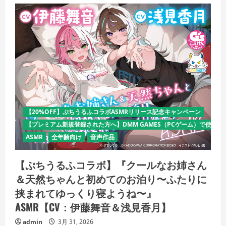
【20%OFF】ぷちうるふコラボASMRリリース記念キャンペーン
【プレミアム新規登録された方へ】DMM GAMES（PCゲーム）で使える
ASMR
全年齢向け
音声作品
【ぷちうるふコラボ】『クールなお姉さん
＆天然ちゃんと初めてのお泊り〜ふたりに
挟まれてゆっくり寝ようね〜』
ASMR【CV：伊藤舞音＆浅見香月】
admin
3月 31, 2026