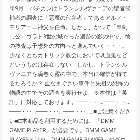
年9月、バチカンはトランシルヴァニアの聖者候
補者の調査に「悪魔の代弁者」であるアルノ・
モリアーニ神父を任命。しかし、かつて「串刺
し公」ヴラド3世の城だった遺跡の影の中で、彼
の捜査は予想外の方向へと進んでいく・・・。
少なくともカトリック教会において吸血鬼など
というものは存在しない。しかし、トランシル
ヴァニアを渦巻く霧の中で、本当に確信が持て
るだろうか？ 血なまぐさい事件と先祖の恐怖の
物語の中でその調査を実行せよ。※本作は「英
語」に対応しております。━━・‥…━━・‥…
━━・‥…━━・‥…━━・‥…□■ご注意くださ
い■□本商品を利用するためには、「DMM
GAME PLAYER」が必要です。DMM GAME
PLAYERとは※「DMM GAME PLAYER」のダウ