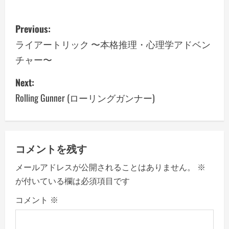
P
Previous:
o
ライアートリック 〜本格推理・心理学アドベン
チャー〜
s
Next:
t
Rolling Gunner (ローリングガンナー)
n
a
v
コメントを残す
メールアドレスが公開されることはありません。
※
i
が付いている欄は必須項目です
g
コメント
※
a