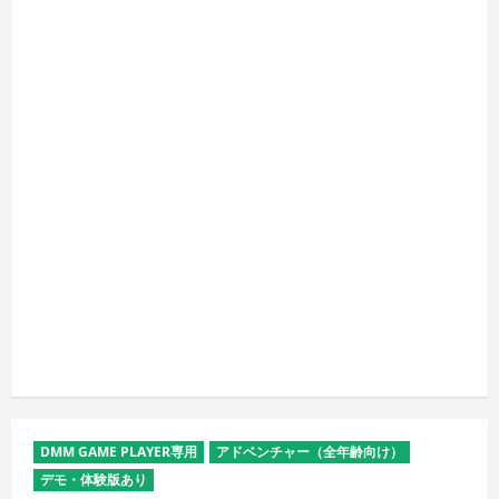
DMM GAME PLAYER専用
アドベンチャー（全年齢向け）
デモ・体験版あり