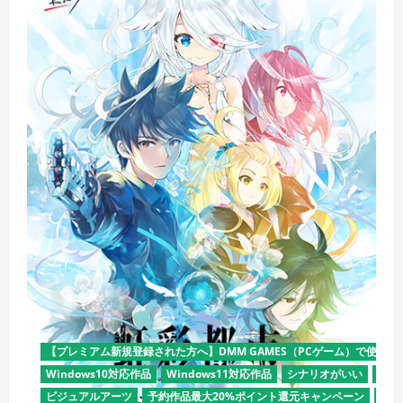
【プレミアム新規登録された方へ】DMM GAMES（PCゲーム）で使える
Windows10対応作品
Windows11対応作品
シナリオがいい
デモ
ビジュアルアーツ
予約作品最大20%ポイント還元キャンペーン
全年