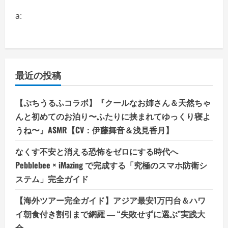
a:
最近の投稿
【ぷちうるふコラボ】『クールなお姉さん＆天然ちゃ
んと初めてのお泊り〜ふたりに挟まれてゆっくり寝よ
うね〜』ASMR【CV：伊藤舞音＆浅見香月】
なくす不安と消える恐怖をゼロにする時代へ
Pebblebee × iMazing で完成する「究極のスマホ防衛シ
ステム」完全ガイド
【海外ツアー完全ガイド】アジア最安1万円台＆ハワ
イ朝食付き割引まで網羅 ― “失敗せずに選ぶ”実践大
全