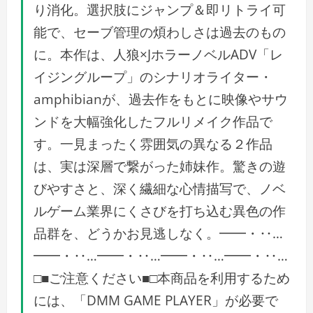
り消化。選択肢にジャンプ＆即リトライ可
能で、セーブ管理の煩わしさは過去のもの
に。本作は、人狼×JホラーノベルADV「レ
イジングループ」のシナリオライター・
amphibianが、過去作をもとに映像やサウ
ンドを大幅強化したフルリメイク作品で
す。一見まったく雰囲気の異なる２作品
は、実は深層で繋がった姉妹作。驚きの遊
びやすさと、深く繊細な心情描写で、ノベ
ルゲーム業界にくさびを打ち込む異色の作
品群を、どうかお見逃しなく。━━・‥…
━━・‥…━━・‥…━━・‥…━━・‥…
□■ご注意ください■□本商品を利用するため
には、「DMM GAME PLAYER」が必要で