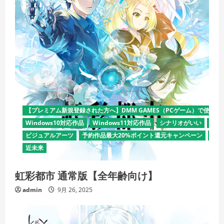
【プレミアム新規登録された方へ】DMM GAMES（PCゲーム）で使える
Windows10対応作品
Windows11対応作品
シナリオがいい
デモ
ビジュアルアーツ
予約作品最大20%ポイント還元キャンペーン
全年
近未来
虹彩都市 通常版【全年齢向け】
admin
9月 26, 2025