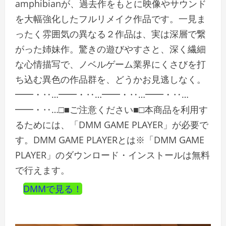
amphibianが、過去作をもとに映像やサウンド
を大幅強化したフルリメイク作品です。一見ま
ったく雰囲気の異なる２作品は、実は深層で繋
がった姉妹作。驚きの遊びやすさと、深く繊細
な心情描写で、ノベルゲーム業界にくさびを打
ち込む異色の作品群を、どうかお見逃しなく。
━━・‥…━━・‥…━━・‥…━━・‥…
━━・‥…□■ご注意ください■□本商品を利用す
るためには、「DMM GAME PLAYER」が必要で
す。DMM GAME PLAYERとは※「DMM GAME
PLAYER」のダウンロード・インストールは無料
で行えます。
DMMで見る！