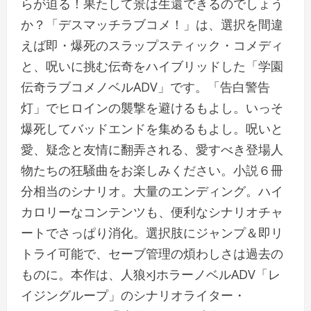
らが迫る！果たして景は生還できるのでしょう
か？「デスマッチラブコメ！」は、選択を間違
えば即・爆死のスラップスティック・コメディ
と、呪いに挑む伝奇をハイブリッドした「学園
伝奇ラブコメノベルADV」です。「告白警告
灯」でヒロインの襲撃を避けるもよし。いっそ
爆死してバッドエンドを集めるもよし。呪いと
愛、疑念と友情に翻弄される、愛すべき登場人
物たちの狂騒曲をお楽しみください。小説６冊
分相当のシナリオ。大量のエンディング。ハイ
カロリーなコンテンツも、便利なシナリオチャ
ートでさっぱり消化。選択肢にジャンプ＆即リ
トライ可能で、セーブ管理の煩わしさは過去の
ものに。本作は、人狼×JホラーノベルADV「レ
イジングループ」のシナリオライター・