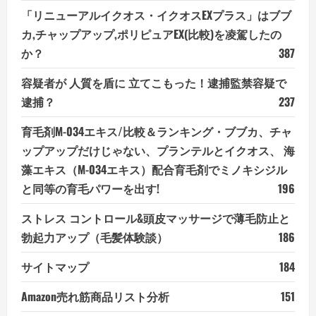
「リニューアルイクオス・イクオスEXプラス」はブブ
カ,チャップアップ,ポリピュアEX(比較)を凌駕したの
か？
387
容疑者が 人質を盾に 立てこもった！逮捕監禁容疑で
逮捕？
237
育毛剤M-034エキス/比較＆ランキング・ブブカ、チャ
ップアップだけじゃない、プランテルとイクオス、 海
藻エキス（M-034エキス）配合育毛剤でミノキシジル
と同等の育毛パワーを出す!
196
ストレス コントロール&頭皮マッサージで薄毛防止と
勃起力アップ（毛髪体験談）
186
サイトマップ
184
Amazon売れ筋商品リスト分析
151