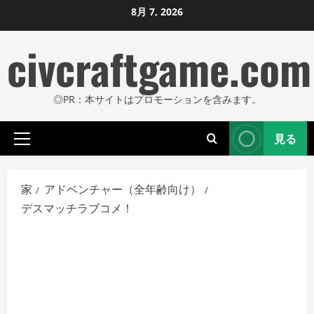
コ
8月 7, 2026
ン
civcraftgame.com
テ
ン
ツ
◎PR：本サイトはプロモーションを含みます。
に
ス
見る
キ
プ
ッ
ラ
プ
イ
家
アドベンチャー（全年齢向け）
し
マ
デスマッチラブコメ！
リ
ま
メ
す
ニ
ュ
ー