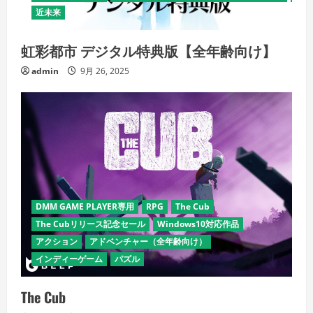
近未来
虹彩都市 デジタル特典版【全年齢向け】
admin
9月 26, 2025
DMM GAME PLAYER専用
RPG
The Cub
The Cubリリース記念セール
Windows10対応作品
アクション
アドベンチャー（全年齢向け）
インディーゲーム
パズル
The Cub