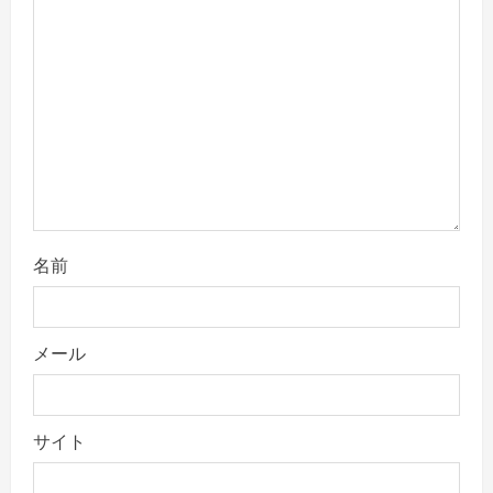
t
i
o
n
名前
メール
サイト