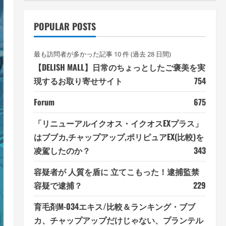
POPULAR POSTS
最も訪問者が多かった記事 10 件 (過去 28 日間)
【DELISH MALL】日常のちょっとしたご褒美を実
現するお取り寄せサイト
754
Forum
675
「リニューアルイクオス・イクオスEXプラス」
はブブカ,チャップアップ,ポリピュアEX(比較)を
凌駕したのか？
343
容疑者が 人質を盾に 立てこもった！逮捕監禁
容疑で逮捕？
229
育毛剤M-034エキス/比較＆ランキング・ブブ
カ、チャップアップだけじゃない、プランテル