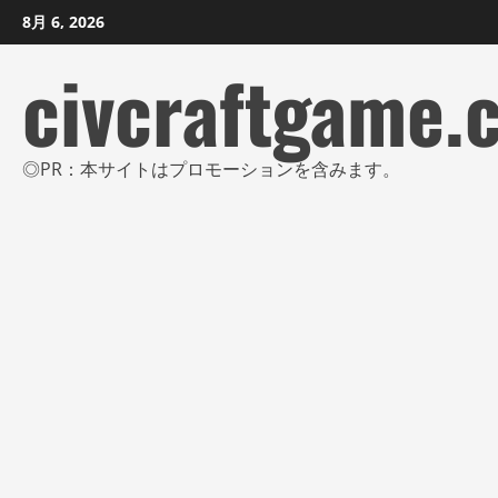
コ
8月 6, 2026
ン
civcraftgame.
テ
ン
ツ
に
◎PR：本サイトはプロモーションを含みます。
ス
キ
ッ
プ
し
ま
す