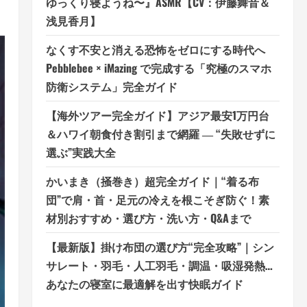
ゆっくり寝ようね〜』ASMR【CV：伊藤舞音＆
浅見香月】
なくす不安と消える恐怖をゼロにする時代へ
Pebblebee × iMazing で完成する「究極のスマホ
防衛システム」完全ガイド
【海外ツアー完全ガイド】アジア最安1万円台
＆ハワイ朝食付き割引まで網羅 ― “失敗せずに
選ぶ”実践大全
かいまき（掻巻き）超完全ガイド｜“着る布
団”で肩・首・足元の冷えを根こそぎ防ぐ！素
材別おすすめ・選び方・洗い方・Q&Aまで
【最新版】掛け布団の選び方“完全攻略”｜シン
サレート・羽毛・人工羽毛・調温・吸湿発熱…
あなたの寝室に最適解を出す快眠ガイド