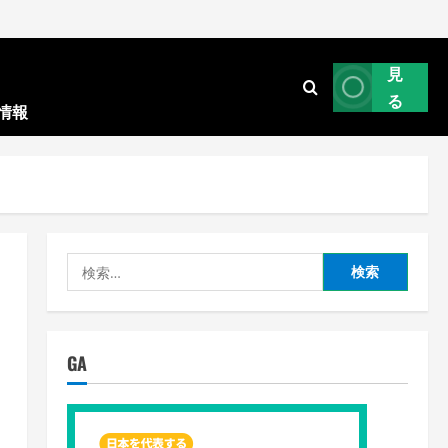
見
る
情報
検
索:
GA
た
親