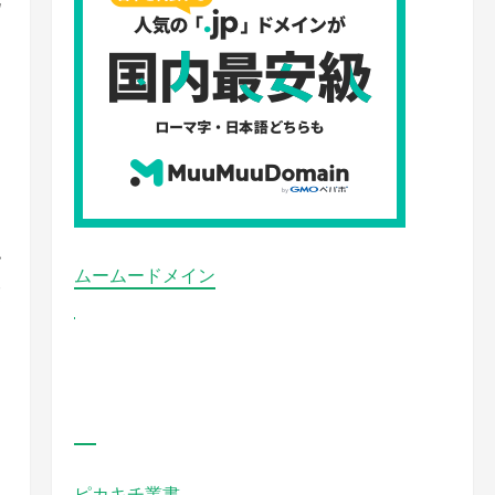
お
ャ
あ
こ
ムームードメイン
段
ら
う
ち
ピカキチ叢書