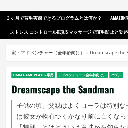
３ヶ月で育毛実感できるプログラムとは何か？
AMAZ
ストレス コントロール&頭皮マッサージで薄毛防止と勃
家
アドベンチャー（全年齢向け）
Dreamscape the
DMM GAME PLAYER専用
アドベンチャー（全年齢向け）
パズル
Dreamscape the Sandman
子供の頃、父親はよくローラは特別な
は彼女が物心つくかなり前に亡くなっ
「特別」とはどういう意味かを知らな