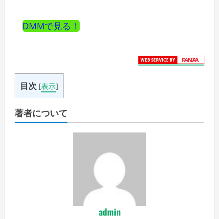
DMMで見る！
目次
[
表示
]
著者について
admin