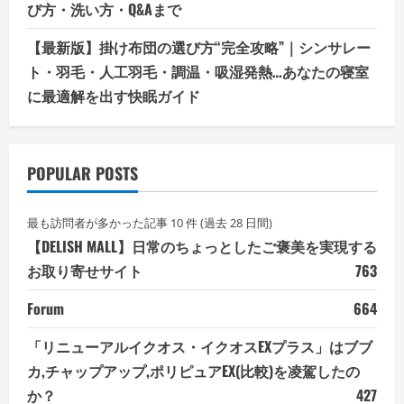
び方・洗い方・Q&Aまで
【最新版】掛け布団の選び方“完全攻略”｜シンサレー
ト・羽毛・人工羽毛・調温・吸湿発熱…あなたの寝室
に最適解を出す快眠ガイド
POPULAR POSTS
最も訪問者が多かった記事 10 件 (過去 28 日間)
【DELISH MALL】日常のちょっとしたご褒美を実現する
お取り寄せサイト
763
Forum
664
「リニューアルイクオス・イクオスEXプラス」はブブ
カ,チャップアップ,ポリピュアEX(比較)を凌駕したの
か？
427