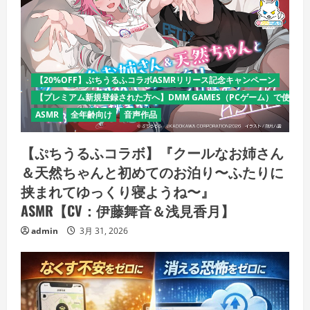
【20%OFF】ぷちうるふコラボASMRリリース記念キャンペーン
【プレミアム新規登録された方へ】DMM GAMES（PCゲーム）で使える
ASMR
全年齢向け
音声作品
【ぷちうるふコラボ】『クールなお姉さん
＆天然ちゃんと初めてのお泊り〜ふたりに
挟まれてゆっくり寝ようね〜』
ASMR【CV：伊藤舞音＆浅見香月】
admin
3月 31, 2026