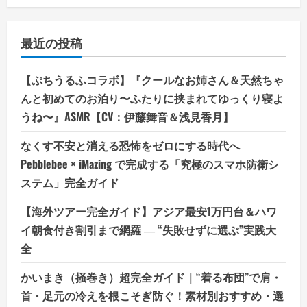
最近の投稿
【ぷちうるふコラボ】『クールなお姉さん＆天然ちゃ
んと初めてのお泊り〜ふたりに挟まれてゆっくり寝よ
うね〜』ASMR【CV：伊藤舞音＆浅見香月】
なくす不安と消える恐怖をゼロにする時代へ
Pebblebee × iMazing で完成する「究極のスマホ防衛シ
ステム」完全ガイド
【海外ツアー完全ガイド】アジア最安1万円台＆ハワ
イ朝食付き割引まで網羅 ― “失敗せずに選ぶ”実践大
全
かいまき（掻巻き）超完全ガイド｜“着る布団”で肩・
首・足元の冷えを根こそぎ防ぐ！素材別おすすめ・選