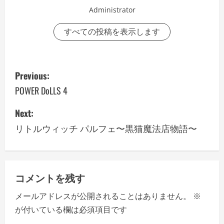
Administrator
すべての投稿を表示します
P
Previous:
o
POWER DoLLS 4
s
Next:
リトルウィッチ パルフェ〜黒猫魔法店物語〜
t
n
a
コメントを残す
v
メールアドレスが公開されることはありません。
※
が付いている欄は必須項目です
i