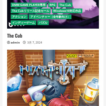
DMM GAME PLAYER専用
RPG
The Cub
The Cubリリース記念セール
Windows10対応作品
アクション
アドベンチャー（全年齢向け）
インディーゲーム
パズル
The Cub
admin
3月 7, 2024