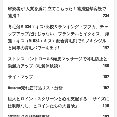
容疑者が 人質を盾に 立てこもった！逮捕監禁容疑で
逮捕？
234
育毛剤M-034エキス/比較＆ランキング・ブブカ、チャ
ップアップだけじゃない、プランテルとイクオス、 海
藻エキス（M-034エキス）配合育毛剤でミノキシジル
と同等の育毛パワーを出す!
192
ストレス コントロール&頭皮マッサージで薄毛防止と
勃起力アップ（毛髪体験談）
186
サイトマップ
182
Amazon売れ筋商品リスト分析
152
巨大ヒロイン：スクリーンと心を支配する 「サイズに
は制限なし、ヒロインたちの大冒険」
106
特定商取引法記載事項
102