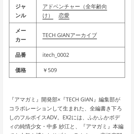
ジャ
アドベンチャー（全年齢向
ンル
け）
恋愛
メー
TECH GIANアーカイブ
カー
品番
itech_0002
価格
￥509
『アマガミ』開発部×『TECH GIAN』編集部が
コラボレーションして生まれた、全編書き下ろ
しのフルボイスADV。EX2には、ふかふかボデ
ィの純情少女・中多 紗江と、『アマガミ』本編