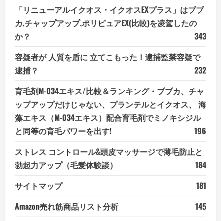
「リニューアルイクオス・イクオスEXプラス」はブブ
カ,チャップアップ,ポリピュアEX(比較)を凌駕したの
か？
343
容疑者が 人質を盾に 立てこもった！逮捕監禁容疑で
逮捕？
232
育毛剤M-034エキス/比較＆ランキング・ブブカ、チャ
ップアップだけじゃない、プランテルとイクオス、 海
藻エキス（M-034エキス）配合育毛剤でミノキシジル
と同等の育毛パワーを出す!
196
ストレス コントロール&頭皮マッサージで薄毛防止と
勃起力アップ（毛髪体験談）
184
サイトマップ
181
Amazon売れ筋商品リスト分析
145