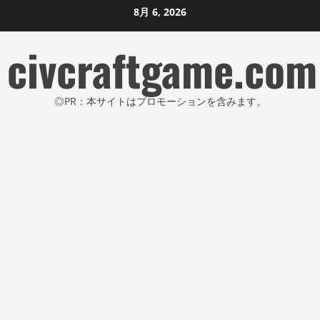
コ
8月 6, 2026
ン
civcraftgame.com
テ
ン
ツ
◎PR：本サイトはプロモーションを含みます。
に
ス
キ
ッ
プ
し
ま
す