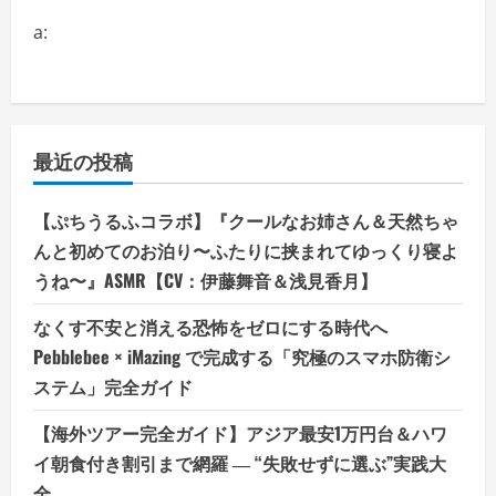
a:
最近の投稿
【ぷちうるふコラボ】『クールなお姉さん＆天然ちゃ
んと初めてのお泊り〜ふたりに挟まれてゆっくり寝よ
うね〜』ASMR【CV：伊藤舞音＆浅見香月】
なくす不安と消える恐怖をゼロにする時代へ
Pebblebee × iMazing で完成する「究極のスマホ防衛シ
ステム」完全ガイド
【海外ツアー完全ガイド】アジア最安1万円台＆ハワ
イ朝食付き割引まで網羅 ― “失敗せずに選ぶ”実践大
全