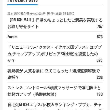
最も訪問者が多かった記事 10 件 (過去 28 日間)
【DELISH MALL】日常のちょっとしたご褒美を実現する
お取り寄せサイト
757
Forum
673
「リニューアルイクオス・イクオスEXプラス」はブブ
カ,チャップアップ,ポリピュアEX(比較)を凌駕したの
か？
520
容疑者が 人質を盾に 立てこもった！逮捕監禁容疑で
逮捕？
238
ストレス コントロール&頭皮マッサージで薄毛防止と
勃起力アップ（毛髪体験談）
193
育毛剤M-034エキス/比較＆ランキング・ブブカ、チャ