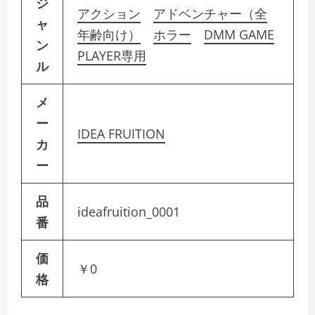
ジ
アクション
アドベンチャー（全
ャ
年齢向け）
ホラー
DMM GAME
ン
PLAYER専用
ル
メ
ー
IDEA FRUITION
カ
ー
品
ideafruition_0001
番
価
￥0
格