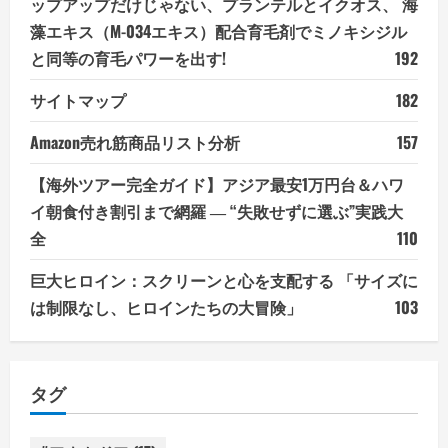
ップアップだけじゃない、プランテルとイクオス、 海
藻エキス（M-034エキス）配合育毛剤でミノキシジル
と同等の育毛パワーを出す!
192
サイトマップ
182
Amazon売れ筋商品リスト分析
157
【海外ツアー完全ガイド】アジア最安1万円台＆ハワ
イ朝食付き割引まで網羅 ― “失敗せずに選ぶ”実践大
全
110
巨大ヒロイン：スクリーンと心を支配する 「サイズに
は制限なし、ヒロインたちの大冒険」
103
タグ