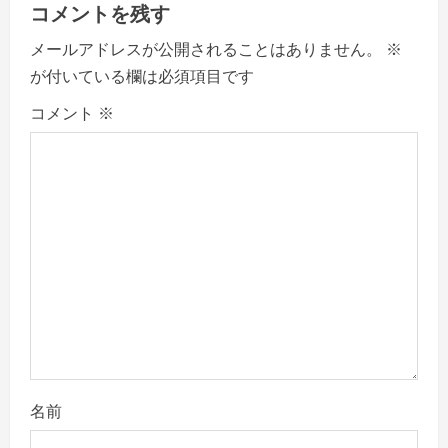
a
コメントを残す
v
メールアドレスが公開されることはありません。
※
が付いている欄は必須項目です
i
コメント
※
g
a
t
i
o
n
名前