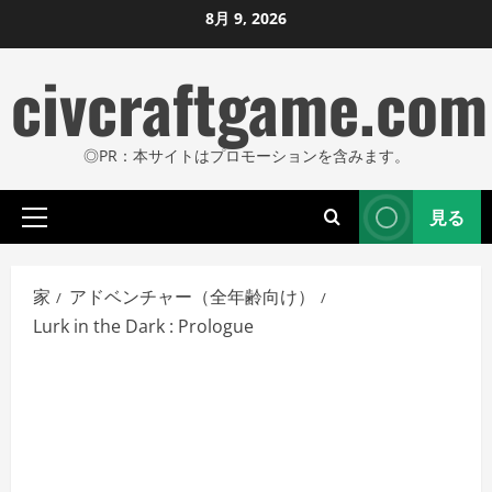
コ
8月 9, 2026
ン
civcraftgame.com
テ
ン
ツ
◎PR：本サイトはプロモーションを含みます。
に
ス
見る
キ
プ
ッ
ラ
プ
イ
家
アドベンチャー（全年齢向け）
し
マ
Lurk in the Dark : Prologue
リ
ま
メ
す
ニ
ュ
ー