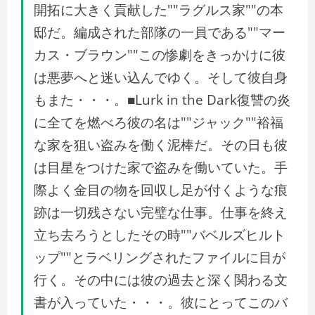
開拓に大きく貢献した""ラグルス家""の本
邸だ。編成された部隊の一員である""マー
カス・ブラウン""この惨劇をきっかけに彼
は悪夢へと迷い込んでゆく。そして彼自身
もまた・・・。■Lurk in the Dark復讐の炎
に全てを燃べろ彼の名は""ジャック""裕福
な家を狙い盗みを働く泥棒だ。その日も彼
は目星をつけた家で盗みを働いていた。手
際よく金目の物を回収し足が付くような痕
跡は一切残さない完璧な仕事。仕事を終え
立ち去ろうとしたその時""バベルズヒルト
ップ""とラベリングされたファイルに目が
行く。その中には彼の過去と深く関わる文
書が入っていた・・・。彼にとってこのバ