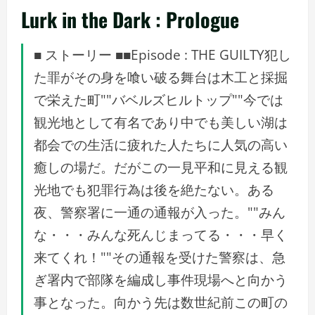
Lurk in the Dark : Prologue
■ ストーリー ■■Episode : THE GUILTY犯し
た罪がその身を喰い破る舞台は木工と採掘
で栄えた町""バベルズヒルトップ""今では
観光地として有名であり中でも美しい湖は
都会での生活に疲れた人たちに人気の高い
癒しの場だ。だがこの一見平和に見える観
光地でも犯罪行為は後を絶たない。ある
夜、警察署に一通の通報が入った。""みん
な・・・みんな死んじまってる・・・早く
来てくれ！""その通報を受けた警察は、急
ぎ署内で部隊を編成し事件現場へと向かう
事となった。向かう先は数世紀前この町の