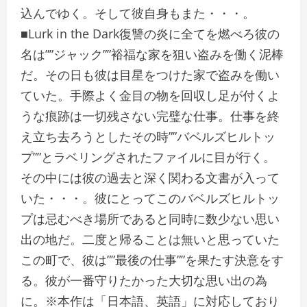
込んでゆく。そして彼自身もまた・・・。
■Lurk in the Dark復讐の炎に全てを燃べろ彼の
名は””ジャック””裕福な家を狙い盗みを働く泥棒
だ。その日も彼は目星をつけた家で盗みを働い
ていた。手際よく金目の物を回収し足が付くよ
うな痕跡は一切残さない完璧な仕事。仕事を終
え立ち去ろうとしたその時””バベルズヒルトッ
プ””とラベリングされたファイルに目が行く。
その中には彼の過去と深く関わる文書が入って
いた・・・。彼にとってこのバベルズヒルトッ
プは忌むべき場所であると同時に数少ない思い
出の地だ。二度と帰ることは無いと思っていた
この町で、彼は””最後の仕事””を果たす決意をす
る。彼が一番守りたかった大切な思い出の為
に。※本作は「日本語、英語」に対応しており