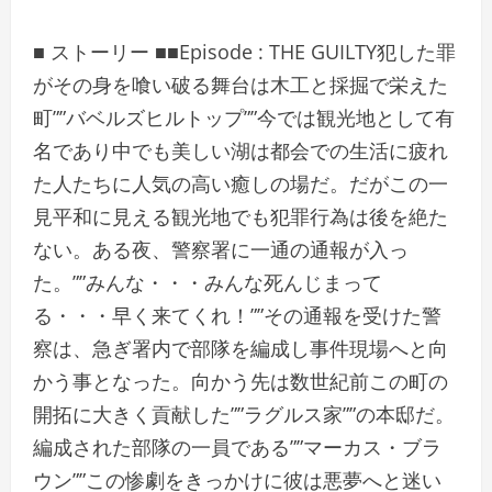
■ ストーリー ■■Episode : THE GUILTY犯した罪
がその身を喰い破る舞台は木工と採掘で栄えた
町””バベルズヒルトップ””今では観光地として有
名であり中でも美しい湖は都会での生活に疲れ
た人たちに人気の高い癒しの場だ。だがこの一
見平和に見える観光地でも犯罪行為は後を絶た
ない。ある夜、警察署に一通の通報が入っ
た。””みんな・・・みんな死んじまって
る・・・早く来てくれ！””その通報を受けた警
察は、急ぎ署内で部隊を編成し事件現場へと向
かう事となった。向かう先は数世紀前この町の
開拓に大きく貢献した””ラグルス家””の本邸だ。
編成された部隊の一員である””マーカス・ブラ
ウン””この惨劇をきっかけに彼は悪夢へと迷い