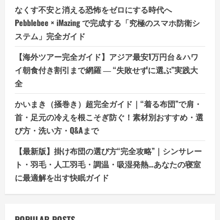
なくす不安と消える恐怖をゼロにする時代へ
Pebblebee × iMazing で完成する「究極のスマホ防衛シ
ステム」完全ガイド
【海外ツアー完全ガイド】アジア最安1万円台＆ハワ
イ朝食付き割引まで網羅 ― “失敗せずに選ぶ”実践大
全
かいまき（掻巻き）超完全ガイド｜“着る布団”で肩・
首・足元の冷えを根こそぎ防ぐ！素材別おすすめ・選
び方・洗い方・Q&Aまで
【最新版】掛け布団の選び方“完全攻略”｜シンサレー
ト・羽毛・人工羽毛・調温・吸湿発熱…あなたの寝室
に最適解を出す快眠ガイド
POPULAR POSTS