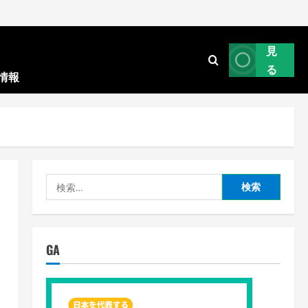
見
る
情報
検
索:
GA