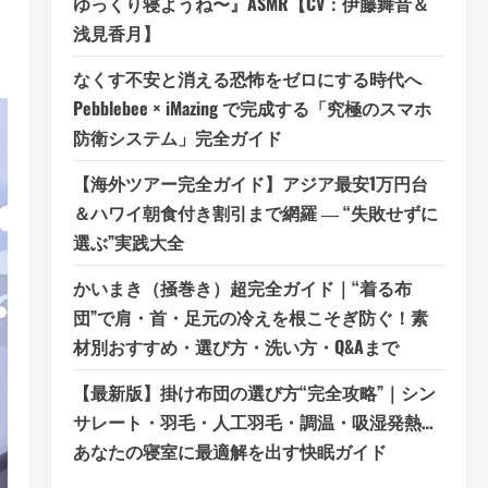
ゆっくり寝ようね〜』ASMR【CV：伊藤舞音＆
浅見香月】
なくす不安と消える恐怖をゼロにする時代へ
Pebblebee × iMazing で完成する「究極のスマホ
防衛システム」完全ガイド
【海外ツアー完全ガイド】アジア最安1万円台
＆ハワイ朝食付き割引まで網羅 ― “失敗せずに
選ぶ”実践大全
かいまき（掻巻き）超完全ガイド｜“着る布
団”で肩・首・足元の冷えを根こそぎ防ぐ！素
材別おすすめ・選び方・洗い方・Q&Aまで
【最新版】掛け布団の選び方“完全攻略”｜シン
サレート・羽毛・人工羽毛・調温・吸湿発熱…
あなたの寝室に最適解を出す快眠ガイド