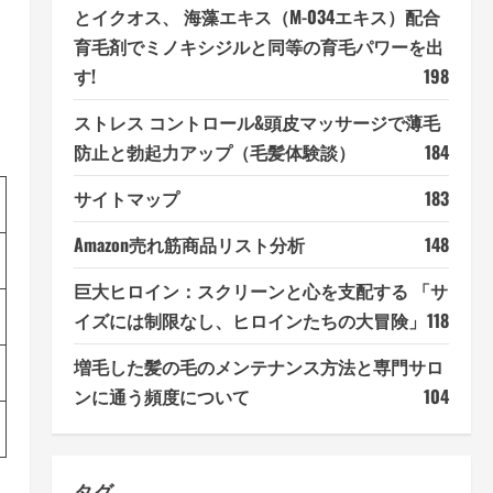
とイクオス、 海藻エキス（M-034エキス）配合
育毛剤でミノキシジルと同等の育毛パワーを出
す!
198
ストレス コントロール&頭皮マッサージで薄毛
防止と勃起力アップ（毛髪体験談）
184
サイトマップ
183
Amazon売れ筋商品リスト分析
148
巨大ヒロイン：スクリーンと心を支配する 「サ
イズには制限なし、ヒロインたちの大冒険」
118
増毛した髪の毛のメンテナンス方法と専門サロ
ンに通う頻度について
104
タグ