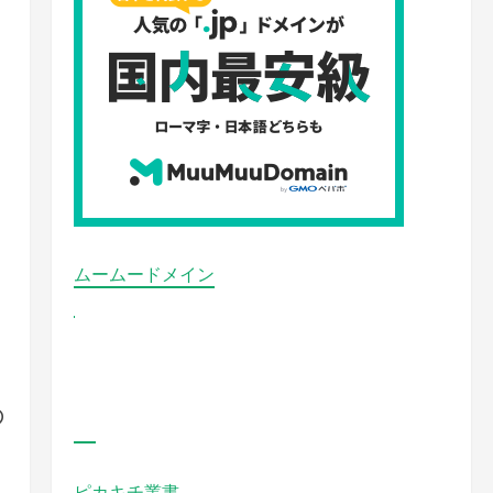
ムームードメイン
ア
の
ピカキチ叢書