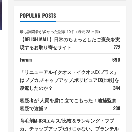
POPULAR POSTS
最も訪問者が多かった記事 10 件 (過去 28 日間)
【DELISH MALL】日常のちょっとしたご褒美を実
現するお取り寄せサイト
772
Forum
690
「リニューアルイクオス・イクオスEXプラス」
はブブカ,チャップアップ,ポリピュアEX(比較)を
凌駕したのか？
344
容疑者が 人質を盾に 立てこもった！逮捕監禁
容疑で逮捕？
238
育毛剤M-034エキス/比較＆ランキング・ブブ
カ、チャップアップだけじゃない、プランテル