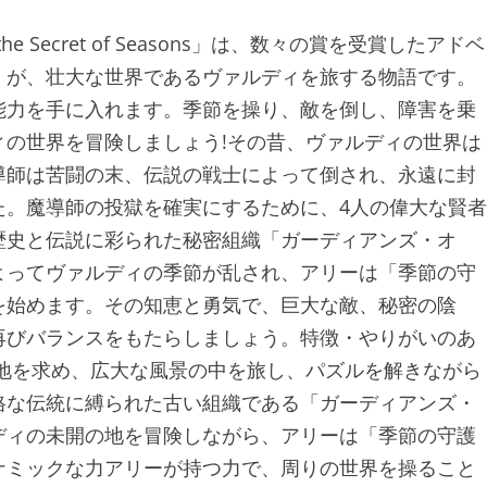
e Secret of Seasons」は、数々の賞を受賞したアドベ
）が、壮大な世界であるヴァルディを旅する物語です。
能力を手に入れます。季節を操り、敵を倒し、障害を乗
の世界を冒険しましょう!その昔、ヴァルディの世界は
導師は苦闘の末、伝説の戦士によって倒され、永遠に封
た。魔導師の投獄を確実にするために、4人の偉大な賢者
歴史と伝説に彩られた秘密組織「ガーディアンズ・オ
よってヴァルディの季節が乱され、アリーは「季節の守
を始めます。その知恵と勇気で、巨大な敵、秘密の陰
再びバランスをもたらしましょう。特徴・やりがいのあ
地を求め、広大な風景の中を旅し、パズルを解きながら
格な伝統に縛られた古い組織である「ガーディアンズ・
ディの未開の地を冒険しながら、アリーは「季節の守護
ナミックな力アリーが持つ力で、周りの世界を操ること