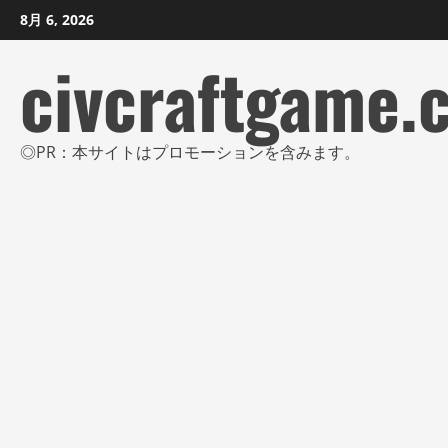
コ
8月 6, 2026
ン
civcraftgame.
テ
ン
ツ
に
◎PR：本サイトはプロモーションを含みます。
ス
キ
ッ
プ
し
ま
す