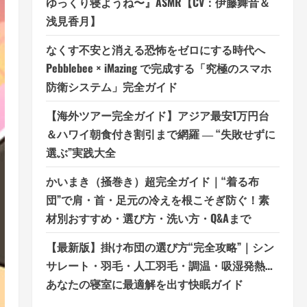
ゆっくり寝ようね〜』ASMR【CV：伊藤舞音＆
浅見香月】
なくす不安と消える恐怖をゼロにする時代へ
Pebblebee × iMazing で完成する「究極のスマホ
防衛システム」完全ガイド
【海外ツアー完全ガイド】アジア最安1万円台
＆ハワイ朝食付き割引まで網羅 ― “失敗せずに
選ぶ”実践大全
かいまき（掻巻き）超完全ガイド｜“着る布
団”で肩・首・足元の冷えを根こそぎ防ぐ！素
材別おすすめ・選び方・洗い方・Q&Aまで
【最新版】掛け布団の選び方“完全攻略”｜シン
サレート・羽毛・人工羽毛・調温・吸湿発熱…
あなたの寝室に最適解を出す快眠ガイド