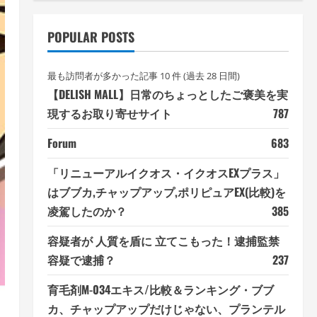
POPULAR POSTS
最も訪問者が多かった記事 10 件 (過去 28 日間)
【DELISH MALL】日常のちょっとしたご褒美を実
現するお取り寄せサイト
787
Forum
683
「リニューアルイクオス・イクオスEXプラス」
はブブカ,チャップアップ,ポリピュアEX(比較)を
凌駕したのか？
385
容疑者が 人質を盾に 立てこもった！逮捕監禁
容疑で逮捕？
237
育毛剤M-034エキス/比較＆ランキング・ブブ
カ、チャップアップだけじゃない、プランテル