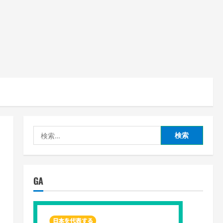
検
索:
GA