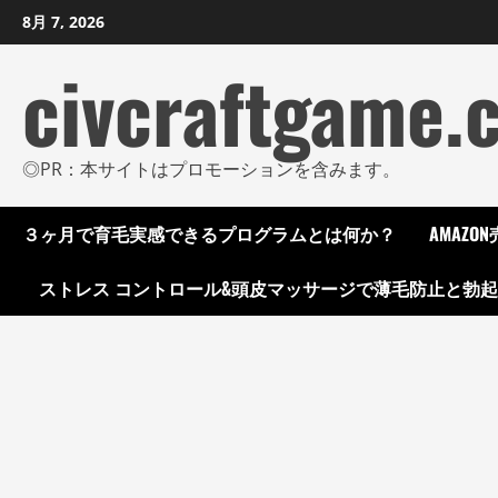
コ
8月 7, 2026
ン
civcraftgame.
テ
ン
ツ
に
◎PR：本サイトはプロモーションを含みます。
ス
キ
３ヶ月で育毛実感できるプログラムとは何か？
AMAZ
ッ
プ
ストレス コントロール&頭皮マッサージで薄毛防止と勃
し
ま
す