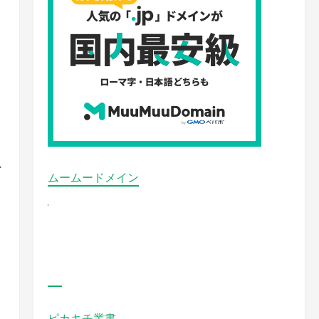
を
ムームードメイン
ム
な
ピカキチ叢書