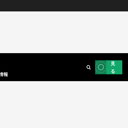
見
る
情報