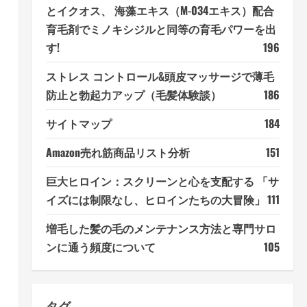
とイクオス、 海藻エキス（M-034エキス）配合
育毛剤でミノキシジルと同等の育毛パワーを出
す!
196
ストレス コントロール&頭皮マッサージで薄毛
防止と勃起力アップ（毛髪体験談）
186
サイトマップ
184
Amazon売れ筋商品リスト分析
151
巨大ヒロイン：スクリーンと心を支配する 「サ
イズには制限なし、ヒロインたちの大冒険」
111
増毛した髪の毛のメンテナンス方法と専門サロ
ンに通う頻度について
105
タグ