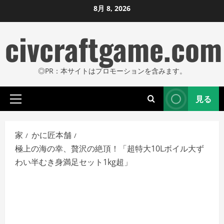
コ
8月 8, 2026
ン
civcraftgame.com
テ
ン
ツ
◎PR：本サイトはプロモーションを含みます。
に
ス
見る
キ
プ
ッ
ラ
プ
イ
家
かに匠本舗
し
マ
極上の海の幸、贅沢の絶頂！「超特大10Lボイル大ず
リ
ま
わい半むき身満足セット1kg超」
メ
す
ニ
ュ
ー