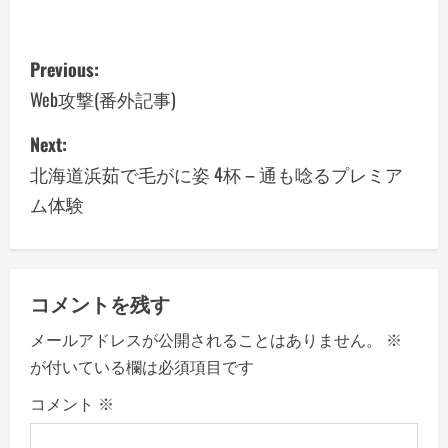
P
Previous:
o
Web攻撃(番外記事)
s
Next:
北海道浜茹で毛がに姿 4杯 – 通も唸るプレミア
t
ム体験
n
a
v
コメントを残す
メールアドレスが公開されることはありません。
※
i
が付いている欄は必須項目です
g
コメント
※
a