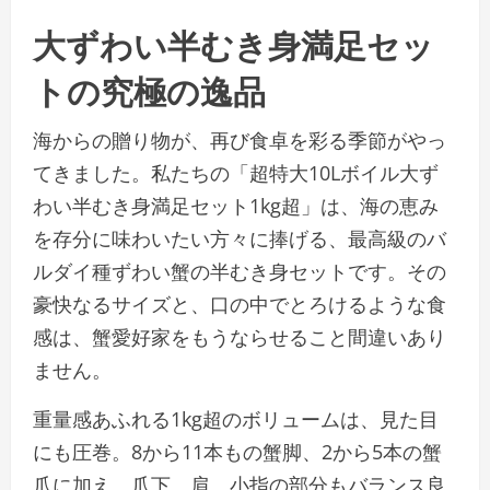
大ずわい半むき身満足セッ
トの究極の逸品
海からの贈り物が、再び食卓を彩る季節がやっ
てきました。私たちの「超特大10Lボイル大ず
わい半むき身満足セット1kg超」は、海の恵み
を存分に味わいたい方々に捧げる、最高級のバ
ルダイ種ずわい蟹の半むき身セットです。その
豪快なるサイズと、口の中でとろけるような食
感は、蟹愛好家をもうならせること間違いあり
ません。
重量感あふれる1kg超のボリュームは、見た目
にも圧巻。8から11本もの蟹脚、2から5本の蟹
爪に加え、爪下、肩、小指の部分もバランス良