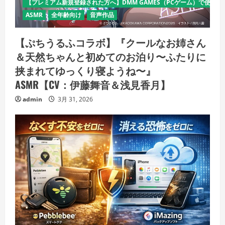
【プレミアム新規登録された方へ】DMM GAMES（PCゲーム）で使える
ASMR
全年齢向け
音声作品
【ぷちうるふコラボ】『クールなお姉さん
＆天然ちゃんと初めてのお泊り〜ふたりに
挟まれてゆっくり寝ようね〜』
ASMR【CV：伊藤舞音＆浅見香月】
admin
3月 31, 2026