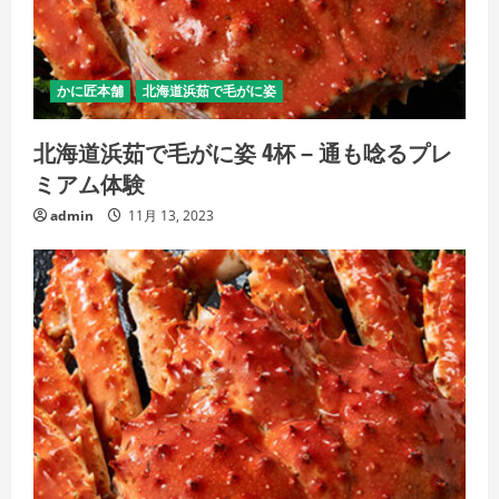
かに匠本舗
北海道浜茹で毛がに姿
北海道浜茹で毛がに姿 4杯 – 通も唸るプレ
ミアム体験
admin
11月 13, 2023