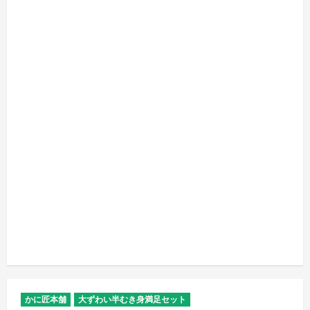
かに匠本舗
大ずわい半むき身満足セット