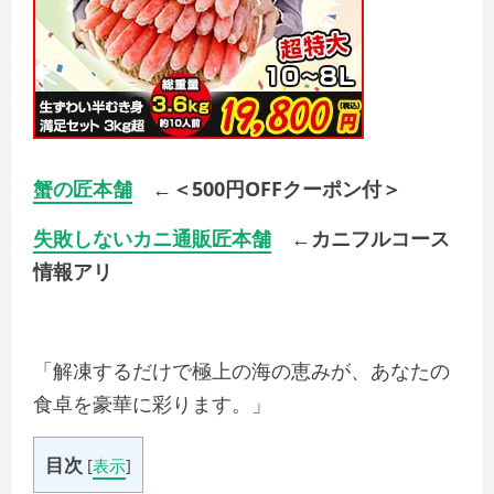
蟹の匠本舗
←＜500円OFFクーポン付＞
失敗しないカニ通販匠本舗
←カニフルコース
情報アリ
「解凍するだけで極上の海の恵みが、あなたの
食卓を豪華に彩ります。」
目次
[
表示
]