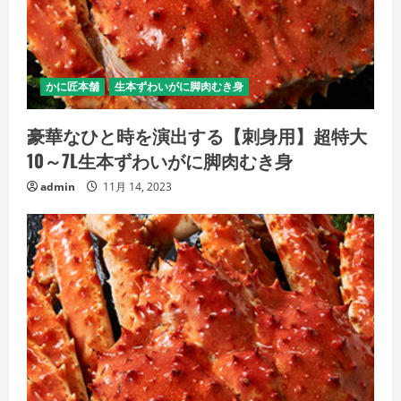
かに匠本舗
生本ずわいがに脚肉むき身
豪華なひと時を演出する【刺身用】超特大
10～7L生本ずわいがに脚肉むき身
admin
11月 14, 2023