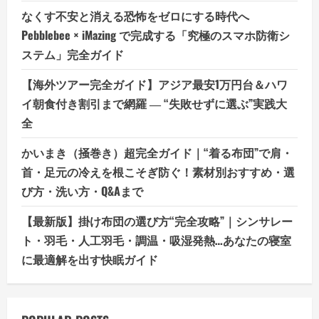
なくす不安と消える恐怖をゼロにする時代へ
Pebblebee × iMazing で完成する「究極のスマホ防衛シ
ステム」完全ガイド
【海外ツアー完全ガイド】アジア最安1万円台＆ハワ
イ朝食付き割引まで網羅 ― “失敗せずに選ぶ”実践大
全
かいまき（掻巻き）超完全ガイド｜“着る布団”で肩・
首・足元の冷えを根こそぎ防ぐ！素材別おすすめ・選
び方・洗い方・Q&Aまで
【最新版】掛け布団の選び方“完全攻略”｜シンサレー
ト・羽毛・人工羽毛・調温・吸湿発熱…あなたの寝室
に最適解を出す快眠ガイド