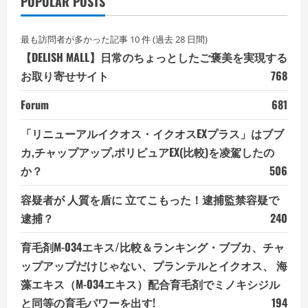
POPULAR POSTS
最も訪問者が多かった記事 10 件 (過去 28 日間)
【DELISH MALL】日常のちょっとしたご褒美を実現する
お取り寄せサイト
768
Forum
681
「リニューアルイクオス・イクオスEXプラス」はブブ
カ,チャップアップ,ポリピュアEX(比較)を凌駕したの
か？
506
容疑者が 人質を盾に 立てこもった！逮捕監禁容疑で
逮捕？
240
育毛剤M-034エキス/比較＆ランキング・ブブカ、チャ
ップアップだけじゃない、プランテルとイクオス、 海
藻エキス（M-034エキス）配合育毛剤でミノキシジル
と同等の育毛パワーを出す!
194