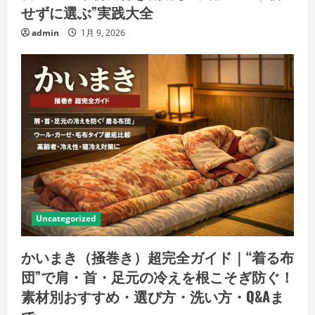
せずに選ぶ”実践大全
admin
1月 9, 2026
Uncategorized
かいまき（掻巻き）超完全ガイド｜“着る布
団”で肩・首・足元の冷えを根こそぎ防ぐ！
素材別おすすめ・選び方・洗い方・Q&Aま