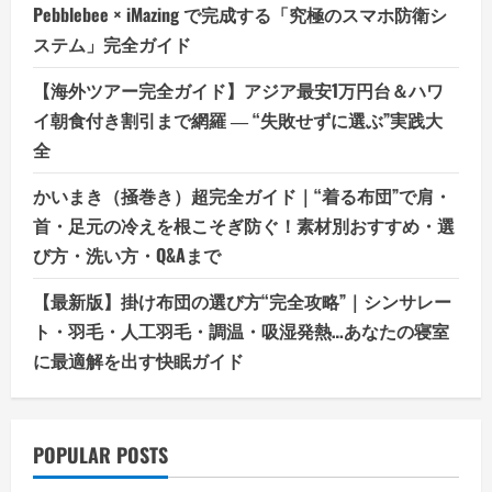
Pebblebee × iMazing で完成する「究極のスマホ防衛シ
ステム」完全ガイド
【海外ツアー完全ガイド】アジア最安1万円台＆ハワ
イ朝食付き割引まで網羅 ― “失敗せずに選ぶ”実践大
全
かいまき（掻巻き）超完全ガイド｜“着る布団”で肩・
首・足元の冷えを根こそぎ防ぐ！素材別おすすめ・選
び方・洗い方・Q&Aまで
【最新版】掛け布団の選び方“完全攻略”｜シンサレー
ト・羽毛・人工羽毛・調温・吸湿発熱…あなたの寝室
に最適解を出す快眠ガイド
POPULAR POSTS