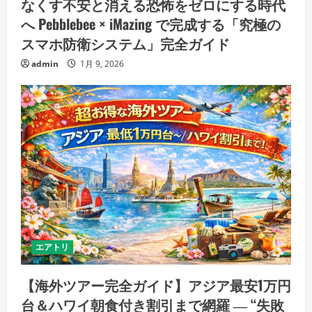
なくす不安と消える恐怖をゼロにする時代
へ Pebblebee × iMazing で完成する「究極の
スマホ防衛システム」完全ガイド
admin
1月 9, 2026
エアトリ
【海外ツアー完全ガイド】アジア最安1万円
台＆ハワイ朝食付き割引まで網羅 ― “失敗