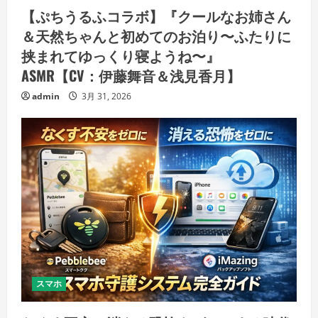
【ぷちうるふコラボ】『クールなお姉さん
＆天然ちゃんと初めてのお泊り〜ふたりに
挟まれてゆっくり寝ようね〜』
ASMR【CV：伊藤舞音＆浅見香月】
admin
3月 31, 2026
スマホ