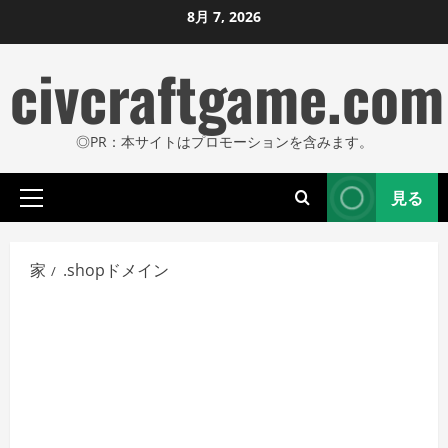
コ
8月 7, 2026
ン
civcraftgame.com
テ
ン
ツ
◎PR：本サイトはプロモーションを含みます。
に
ス
見る
キ
プ
ッ
ラ
プ
イ
家
.shopドメイン
し
マ
リ
ま
メ
す
ニ
ュ
ー