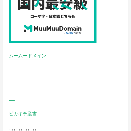
「.work」
と
「.shop」
ド
メ
イ
ン
の
詳
細
を
ご
覧
ムームードメイン
く
だ
さ
い
ピカキチ叢書
↑↑↑↑↑↑↑↑↑↑↑↑↑