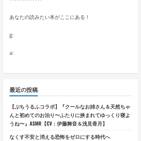
あなたの読みたい本がここにある！
g:
a:
最近の投稿
【ぷちうるふコラボ】『クールなお姉さん＆天然ちゃ
んと初めてのお泊り〜ふたりに挟まれてゆっくり寝よ
うね〜』ASMR【CV：伊藤舞音＆浅見香月】
なくす不安と消える恐怖をゼロにする時代へ