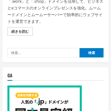
「.work」と「.shop」ドメインを活用して、ビジネス
とeコマースのオンラインプレゼンスを強化。ムーム
ードメインとムームーサーバーで効率的にウェブサイ
トを運営できます。
ム
続きを読む
ー
ム
ー
ド
メ
検
イ
ン
索:
—
ビ
ジ
ネ
ス
GA
と
e
コ
マ
ー
ス
を
強
化
す
る