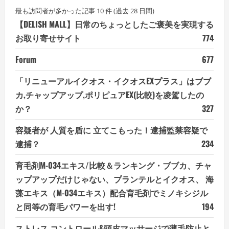
最も訪問者が多かった記事 10 件 (過去 28 日間)
【DELISH MALL】日常のちょっとしたご褒美を実現する
お取り寄せサイト
774
Forum
677
「リニューアルイクオス・イクオスEXプラス」はブブ
カ,チャップアップ,ポリピュアEX(比較)を凌駕したの
か？
327
容疑者が 人質を盾に 立てこもった！逮捕監禁容疑で
逮捕？
234
育毛剤M-034エキス/比較＆ランキング・ブブカ、チャ
ップアップだけじゃない、プランテルとイクオス、 海
藻エキス（M-034エキス）配合育毛剤でミノキシジル
と同等の育毛パワーを出す!
194
ストレス コントロール&頭皮マッサージで薄毛防止と