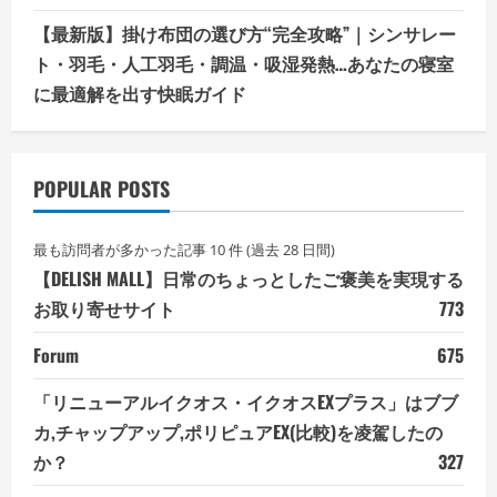
【最新版】掛け布団の選び方“完全攻略”｜シンサレー
ト・羽毛・人工羽毛・調温・吸湿発熱…あなたの寝室
に最適解を出す快眠ガイド
POPULAR POSTS
最も訪問者が多かった記事 10 件 (過去 28 日間)
【DELISH MALL】日常のちょっとしたご褒美を実現する
お取り寄せサイト
773
Forum
675
「リニューアルイクオス・イクオスEXプラス」はブブ
カ,チャップアップ,ポリピュアEX(比較)を凌駕したの
か？
327