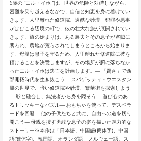
6歳の "エル・イホ "は、世界の危険と対峙しながら、
困難を乗り越えるなかで、自信と知恵を身に着けてい
きます。人里離れた修道院、過酷な砂漠、犯罪や悪事
がはびこる辺境の町で、彼の壮大な旅が展開されてい
きます。旅の始まりは、ある農夫とその息子が盗賊に
襲われ、農地が荒らされてしまうところから始まりま
す。母親は息子を守るため、人里離れた修道院に彼を
預けることを決意しますが、その場所が腑に落ちなか
ったエル・イホは逃亡を計画します。― 「賢さ」で西
部開拓時代を生き抜こう― スパゲッティ・ウエスタン
風の世界で、暗い修道院や砂漠、繁華街を探索しよう
― 影と融合し、無法者から身を隠そう― 遊び心のあ
るトリッキーなパズル― おもちゃを使って、デスペラ
ードを回避― 他の子供たちと共に、自由への道を切り
開こう― 母親を捜す勇敢な息子の姿を描いた魅力的な
ストーリー※本作は「日本語、中国語(簡体字)、中国
語(繁体字)、韓国語、オランダ語、ノルウェー語、ス