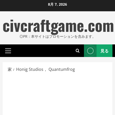
コ
8月 7, 2026
ン
civcraftgame.com
テ
ン
ツ
◎PR：本サイトはプロモーションを含みます。
に
ス
見る
キ
プ
ッ
ラ
プ
イ
家
Honig Studios， Quantumfrog
し
マ
リ
ま
メ
す
ニ
ュ
ー