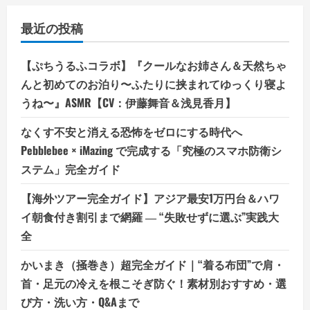
最近の投稿
【ぷちうるふコラボ】『クールなお姉さん＆天然ちゃ
んと初めてのお泊り〜ふたりに挟まれてゆっくり寝よ
うね〜』ASMR【CV：伊藤舞音＆浅見香月】
なくす不安と消える恐怖をゼロにする時代へ
Pebblebee × iMazing で完成する「究極のスマホ防衛シ
ステム」完全ガイド
【海外ツアー完全ガイド】アジア最安1万円台＆ハワ
イ朝食付き割引まで網羅 ― “失敗せずに選ぶ”実践大
全
かいまき（掻巻き）超完全ガイド｜“着る布団”で肩・
首・足元の冷えを根こそぎ防ぐ！素材別おすすめ・選
び方・洗い方・Q&Aまで