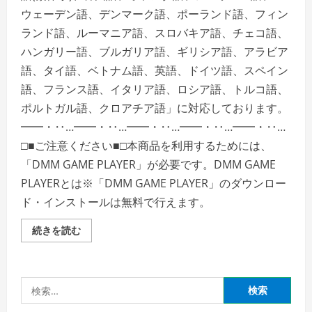
ウェーデン語、デンマーク語、ポーランド語、フィン
ランド語、ルーマニア語、スロバキア語、チェコ語、
ハンガリー語、ブルガリア語、ギリシア語、アラビア
語、タイ語、ベトナム語、英語、ドイツ語、スペイン
語、フランス語、イタリア語、ロシア語、トルコ語、
ポルトガル語、クロアチア語」に対応しております。
━━・‥…━━・‥…━━・‥…━━・‥…━━・‥…
□■ご注意ください■□本商品を利用するためには、
「DMM GAME PLAYER」が必要です。DMM GAME
PLAYERとは※「DMM GAME PLAYER」のダウンロー
ド・インストールは無料で行えます。
El
続きを読む
Hijo
―
A
Wild
West
検
Tale
の
索:
詳