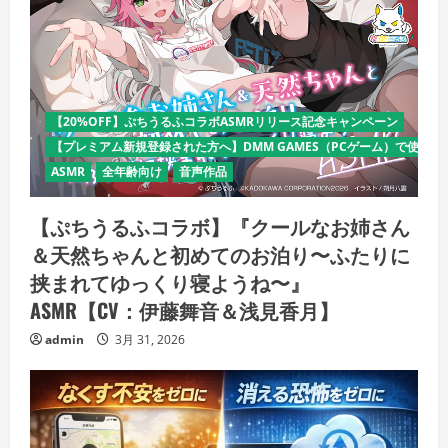
【20%OFF】ぷちうるふコラボASMRリリース記念キャンペーン
【プレミアム新規登録された方へ】DMM GAMES（PCゲーム）で使える
ASMR
全年齢向け
音声作品
【ぷちうるふコラボ】『クールなお姉さん
＆天然ちゃんと初めてのお泊り〜ふたりに
挟まれてゆっくり寝ようね〜』
ASMR【CV：伊藤舞音＆浅見香月】
admin
3月 31, 2026