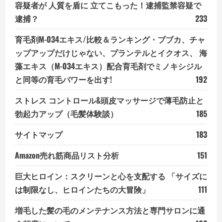
容疑者が 人質を盾に 立てこもった！逮捕監禁容疑で
逮捕？
233
育毛剤M-034エキス/比較＆ランキング・ブブカ、チャ
ップアップだけじゃない、プランテルとイクオス、 海
藻エキス（M-034エキス）配合育毛剤でミノキシジル
と同等の育毛パワーを出す!
192
ストレス コントロール&頭皮マッサージで薄毛防止と
勃起力アップ（毛髪体験談）
185
サイトマップ
183
Amazon売れ筋商品リスト分析
151
巨大ヒロイン：スクリーンと心を支配する 「サイズに
は制限なし、ヒロインたちの大冒険」
111
増毛した髪の毛のメンテナンス方法と専門サロンに通