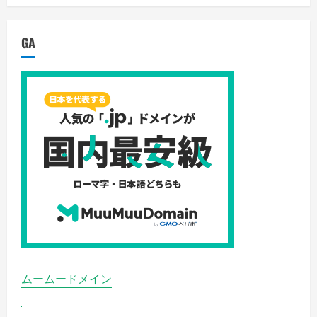
細
を
ご
覧
GA
く
だ
さ
い
ムームードメイン