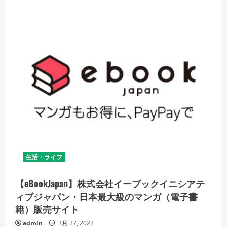
理
退
陣
の
報
に
寄
せ
て
―
い
ま
私
た
ち
が
学
ぶ
べ
き
「リ
ー
生活・ライフ
ダ
ー
シ
ッ
【eBookJapan】株式会社イーブックイニシアテ
プ」
と
ィブジャパン・日本最大級のマンガ（電子書
は
籍）販売サイト
何
か？
の
admin
3月 27, 2022