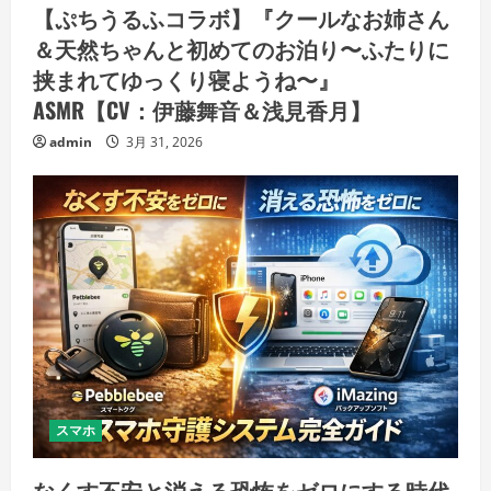
【ぷちうるふコラボ】『クールなお姉さん
＆天然ちゃんと初めてのお泊り〜ふたりに
挟まれてゆっくり寝ようね〜』
ASMR【CV：伊藤舞音＆浅見香月】
admin
3月 31, 2026
スマホ
なくす不安と消える恐怖をゼロにする時代