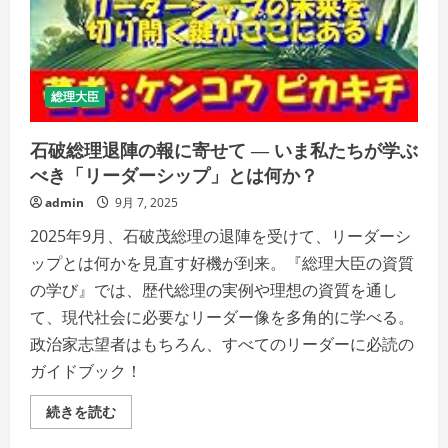
総理大臣
石破総理退陣の報に寄せて ― いま私たちが学ぶ
べき「リーダーシップ」とは何か？
admin
9月 7, 2025
2025年9月、石破茂総理の退陣を受けて、リーダーシ
ップとは何かを見直す好機が到来。『総理大臣の資質
の学び』では、歴代総理の実例や理想の資質を通し
て、現代社会に必要なリーダー像を多角的に学べる。
政治家志望者はもちろん、すべてのリーダーに必読の
ガイドブック！
石
続きを読む
破
総