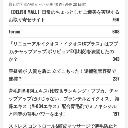
最も訪問者が多かった記事 10 件 (過去 28 日間)
【DELISH MALL】日常のちょっとしたご褒美を実現する
お取り寄せサイト
766
Forum
688
「リニューアルイクオス・イクオスEXプラス」はブブ
カ,チャップアップ,ポリピュアEX(比較)を凌駕したの
か？
343
容疑者が 人質を盾に 立てこもった！逮捕監禁容疑で
逮捕？
237
育毛剤M-034エキス/比較＆ランキング・ブブカ、チャ
ップアップだけじゃない、プランテルとイクオス、 海
藻エキス（M-034エキス）配合育毛剤でミノキシジル
と同等の育毛パワーを出す!
197
ストレス コントロール&頭皮マッサージで薄毛防止と