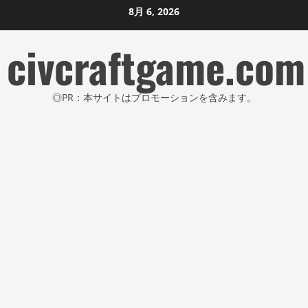
コ
8月 6, 2026
ン
civcraftgame.com
テ
ン
ツ
◎PR：本サイトはプロモーションを含みます。
に
ス
キ
ッ
プ
し
ま
す