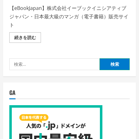
詳
細
【eBookJapan】株式会社イーブックイニシアティブ
を
ご
ジャパン・日本最大級のマンガ（電子書籍）販売サイ
覧
く
ト
だ
さ
い
【eBookJapan】
続きを読む
株
式
会
社
イ
検
ー
ブ
索:
ッ
ク
イ
ニ
シ
GA
ア
テ
ィ
ブ
ジ
ャ
パ
ン・
日
本
最