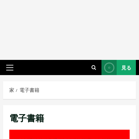
見る
プ
ラ
イ
家
電子書籍
マ
リ
メ
電子書籍
ニ
ュ
ー