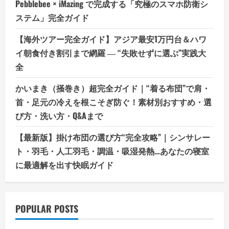
Pebblebee × iMazing で完成する「究極のスマホ防衛シ
ステム」完全ガイド
【海外ツアー完全ガイド】アジア最安1万円台＆ハワ
イ朝食付き割引まで網羅 ― “失敗せずに選ぶ”実践大
全
かいまき（掻巻き）超完全ガイド｜“着る布団”で肩・
首・足元の冷えを根こそぎ防ぐ！素材別おすすめ・選
び方・洗い方・Q&Aまで
【最新版】掛け布団の選び方“完全攻略”｜シンサレー
ト・羽毛・人工羽毛・調温・吸湿発熱…あなたの寝室
に最適解を出す快眠ガイド
POPULAR POSTS