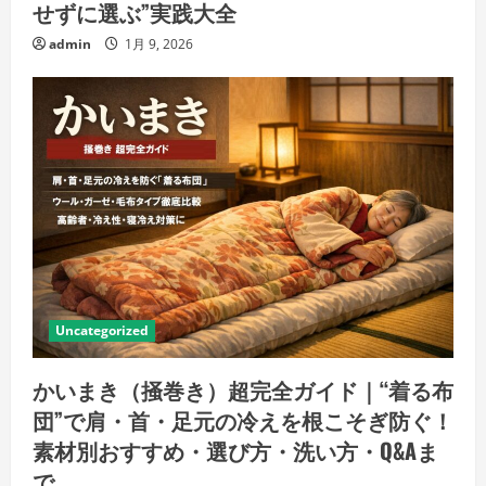
せずに選ぶ”実践大全
admin
1月 9, 2026
Uncategorized
かいまき（掻巻き）超完全ガイド｜“着る布
団”で肩・首・足元の冷えを根こそぎ防ぐ！
素材別おすすめ・選び方・洗い方・Q&Aま
で