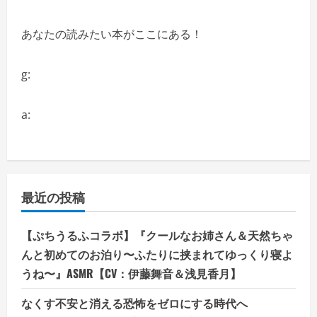
あなたの読みたい本がここにある！
g:
a:
最近の投稿
【ぷちうるふコラボ】『クールなお姉さん＆天然ちゃ
んと初めてのお泊り〜ふたりに挟まれてゆっくり寝よ
うね〜』ASMR【CV：伊藤舞音＆浅見香月】
なくす不安と消える恐怖をゼロにする時代へ