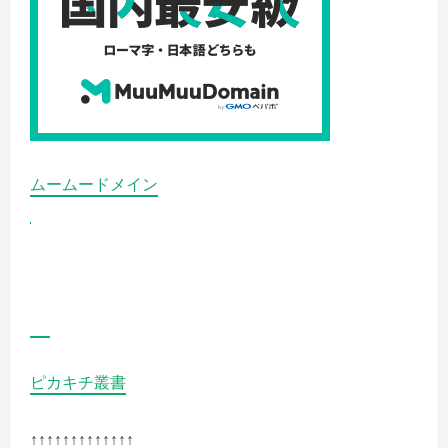
大
級
の
マ
ン
ガ
（電
子
書
籍）
販
売
サ
ムームードメイン
イ
ト
の
詳
細
を
ご
覧
く
だ
さ
い
ピカキチ叢書
↑↑↑↑↑↑↑↑↑↑↑↑↑