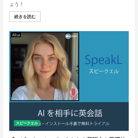
ょう！
ス
続きを読む
ピ
ー
ク
エ
ル
の
文
法
ガ
イ
ド
『英
語
の
ア
ウ
ト
プ
ッ
ト
を
最
大
化！』
スピークエル
の
詳
細
を