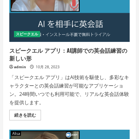
的
に
上
達
さ
せ
よ
う！
スピークエル
の
詳
細
を
スピークエル アプリ：AI講師での英会話練習の
ご
覧
新しい形
く
だ
admin
10月 28, 2023
さ
い
「スピークエル アプリ」はAI技術を駆使し、多彩なキ
ャラクターとの英会話練習が可能なアプリケーショ
ン。24時間いつでも利用可能で、リアルな英会話体験
を提供します。
ス
続きを読む
ピ
ー
ク
エ
ル