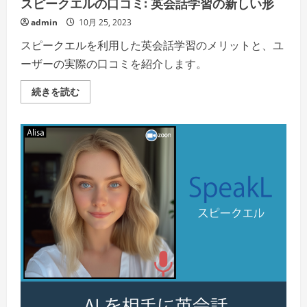
​スピークエルの口コミ: 英会話学習の新しい形
く
だ
admin
10月 25, 2023
さ
い
スピークエルを利用した英会話学習のメリットと、ユ
ーザーの実際の口コミを紹介します。
続きを読む
ス
ピ
ー
ク
エ
ル
の
口
コ
ミ:
英
会
話
学
習
の
新
し
い
形
の
詳