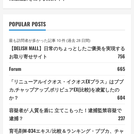
POPULAR POSTS
最も訪問者が多かった記事 10 件 (過去 28 日間)
【DELISH MALL】日常のちょっとしたご褒美を実現する
お取り寄せサイト
756
Forum
665
「リニューアルイクオス・イクオスEXプラス」はブブ
カ,チャップアップ,ポリピュアEX(比較)を凌駕したの
か？
604
容疑者が 人質を盾に 立てこもった！逮捕監禁容疑で
逮捕？
237
育毛剤M-034エキス/比較＆ランキング・ブブカ、チャ