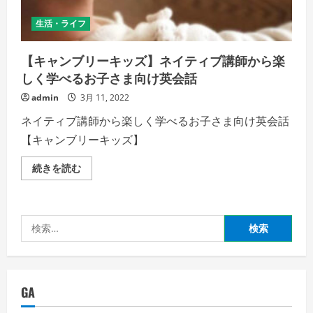
た、
始
生活・ライフ
ま
る
英
語。
【キャンブリーキッズ】ネイティブ講師から楽
ト
ラ
しく学べるお子さま向け英会話
イ
ズ
admin
3月 11, 2022
で
次
ネイティブ講師から楽しく学べるお子さま向け英会話
の
ス
【キャンブリーキッズ】
テ
ッ
プ
【キ
続きを読む
へ！』
ャ
の
ン
詳
ブ
細
リ
を
ー
ご
検
キ
覧
ッ
く
索:
ズ】
だ
ネ
さ
イ
い
テ
ィ
GA
ブ
講