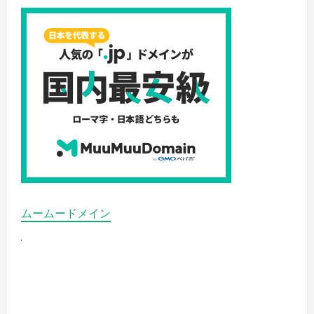
師
か
ら
楽
し
く
学
べ
る
お
子
さ
ま
向
け
英
会
話
の
詳
細
を
ムームードメイン
ご
覧
く
だ
さ
い