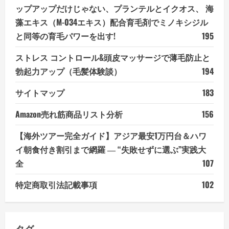
ップアップだけじゃない、プランテルとイクオス、 海
藻エキス（M-034エキス）配合育毛剤でミノキシジル
と同等の育毛パワーを出す!
195
ストレス コントロール&頭皮マッサージで薄毛防止と
勃起力アップ（毛髪体験談）
194
サイトマップ
183
Amazon売れ筋商品リスト分析
156
【海外ツアー完全ガイド】アジア最安1万円台＆ハワ
イ朝食付き割引まで網羅 ― “失敗せずに選ぶ”実践大
全
107
特定商取引法記載事項
102
タグ