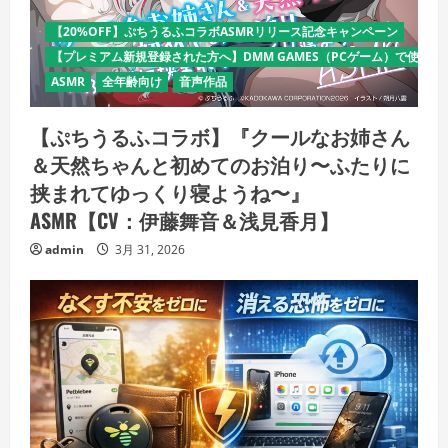
【20%OFF】ぷちうるふコラボASMRリリース記念キャンペーン
【プレミアム新規登録された方へ】DMM GAMES（PCゲーム）で使える
ASMR
全年齢向け
音声作品
【ぷちうるふコラボ】『クールなお姉さん
＆天然ちゃんと初めてのお泊り〜ふたりに
挟まれてゆっくり寝ようね〜』
ASMR【CV：伊藤舞音＆浅見香月】
admin
3月 31, 2026