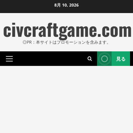
コ
8月 10, 2026
ン
civcraftgame.com
テ
ン
ツ
◎PR：本サイトはプロモーションを含みます。
に
ス
見る
キ
プ
ッ
ラ
プ
イ
し
マ
リ
ま
メ
す
ニ
ュ
ー