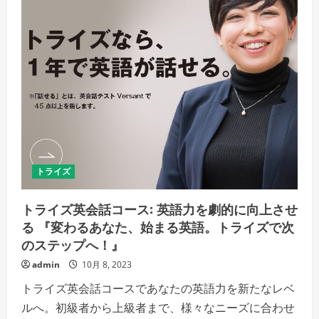
だ
「今
さ
が
い
チ
ャ
ン
ス！
W
キ
ャ
ン
ペ
ー
ン
で、
英
語
を
トライズ
身
に
つ
け
トライズ英会話コース: 英語力を劇的に向上させ
る
第
る 『変わるあなた、始まる英語。トライズで次
一
のステップへ！』
歩
を
お
admin
10月 8, 2023
得
に！」
トライズ英会話コースであなたの英語力を新たなレベ
の
詳
ルへ。初級者から上級者まで、様々なニーズに合わせ
細