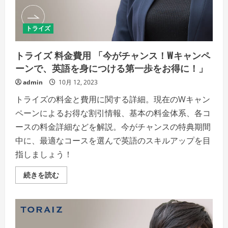
を、
も
っ
と
トライズ
手
軽
に。
ト
トライズ 料金費用 「今がチャンス！Wキャンペ
ラ
イ
ーンで、英語を身につける第一歩をお得に！」
ズ
の
admin
10月 12, 2023
分
割
トライズの料金と費用に関する詳細。現在のWキャン
払
い
ペーンによるお得な割引情報、基本の料金体系、各コ
で、
無
ースの料金詳細などを解説。今がチャンスの特典期間
理
な
中に、最適なコースを選んで英語のスキルアップを目
く
ス
指しましょう！
タ
ー
ト！」
ト
続きを読む
の
ラ
詳
イ
細
ズ
を
料
ご
金
覧
費
く
用