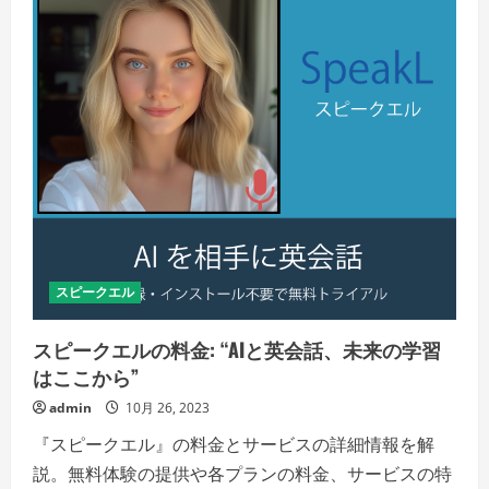
ア
プ
リ：
AI
講
師
で
の
英
会
話
練
習
の
新
し
い
形
の
スピークエル
詳
細
を
ご
スピークエルの料金: “AIと英会話、未来の学習
覧
く
はここから”
だ
さ
admin
10月 26, 2023
い
『スピークエル』の料金とサービスの詳細情報を解
説。無料体験の提供や各プランの料金、サービスの特