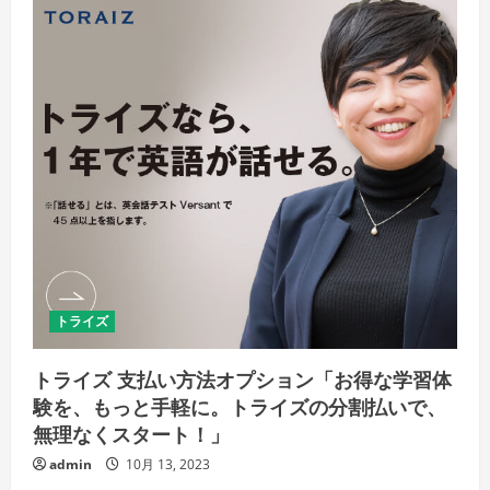
の
品
質
管
理
と
保
証
制
度
「品
質
の
約
束、
受
講
生
の
笑
顔
トライズ
の
た
め
に」
トライズ 支払い方法オプション「お得な学習体
の
詳
験を、もっと手軽に。トライズの分割払いで、
細
無理なくスタート！」
を
ご
覧
admin
10月 13, 2023
く