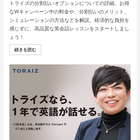
だ
トライズの分割払いオプションについての詳細。お得
さ
い
なWキャンペーン中の料金や、分割払いのメリット、
シミュレーションの方法などを解説。経済的な負担を
感じずに、高品質な英会話レッスンをスタートしまし
ょう！
ト
続きを読む
ラ
イ
ズ
支
払
い
方
法
オ
プ
シ
ョ
ン
「お
得
な
学
習
体
験