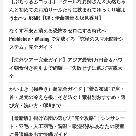
【ぷちうるふコラボ】『クールなお姉さん＆天然ちゃ
んと初めてのお泊り〜ふたりに挟まれてゆっくり寝よ
うね〜』ASMR【CV：伊藤舞音＆浅見香月】
なくす不安と消える恐怖をゼロにする時代へ
Pebblebee × iMazing で完成する「究極のスマホ防衛シ
ステム」完全ガイド
【海外ツアー完全ガイド】アジア最安1万円台＆ハワ
イ朝食付き割引まで網羅 ― “失敗せずに選ぶ”実践大
全
かいまき（掻巻き）超完全ガイド｜“着る布団”で肩・
首・足元の冷えを根こそぎ防ぐ！素材別おすすめ・選
び方・洗い方・Q&Aまで
【最新版】掛け布団の選び方“完全攻略”｜シンサレー
ト・羽毛・人工羽毛・調温・吸湿発熱…あなたの寝室
に最適解を出す快眠ガイド