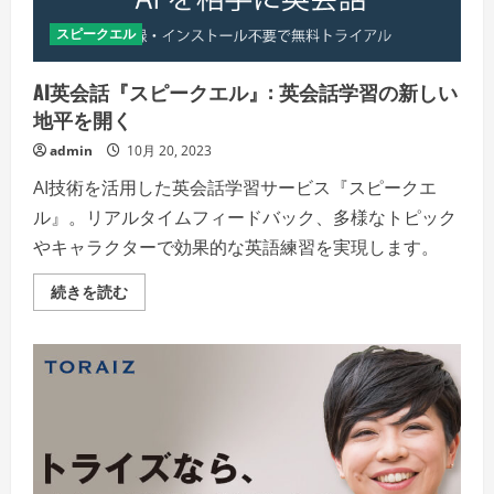
細
を
スピークエル
ご
覧
く
だ
AI英会話『スピークエル』: 英会話学習の新しい
さ
い
地平を開く
admin
10月 20, 2023
AI技術を活用した英会話学習サービス『スピークエ
ル』。リアルタイムフィードバック、多様なトピック
やキャラクターで効果的な英語練習を実現します。
AI
続きを読む
英
会
話
『ス
ピ
ー
ク
エ
ル』:
英
会
話
学