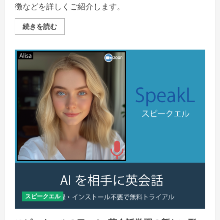
徴などを詳しくご紹介します。
ス
続きを読む
ピ
ー
ク
エ
ル
の
料
金:
“AI
と
英
会
話、
未
来
の
学
習
は
こ
こ
か
ら”の
詳
スピークエル
細
を
ご
覧