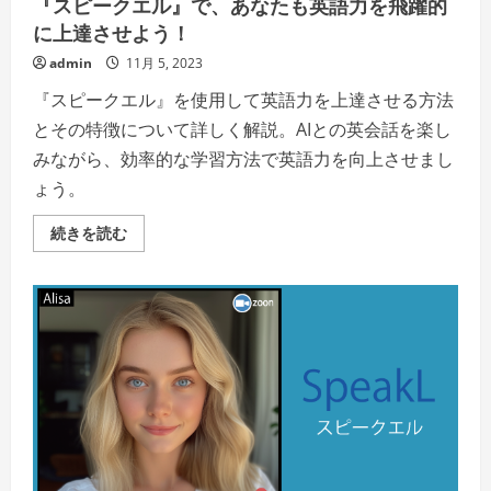
『スピークエル』で、あなたも英語力を飛躍的
ご
覧
に上達させよう！
く
だ
admin
11月 5, 2023
さ
い
『スピークエル』を使用して英語力を上達させる方法
とその特徴について詳しく解説。AIとの英会話を楽し
みながら、効率的な学習方法で英語力を向上させまし
ょう。
『ス
続きを読む
ピ
ー
ク
エ
ル』
で、
あ
な
た
も
英
語
力
を
飛
躍