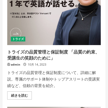
習
の
新
し
い
地
平
を
開
く
の
トライズ
詳
細
を
ご
トライズの品質管理と保証制度 「品質の約束、
覧
く
受講生の笑顔のために」
だ
さ
admin
10月 14, 2023
い
トライズの品質管理と保証制度について、詳細に解
説。専属のサポート体制やトップアスリートの受講実
績など、信頼の背景を紹介。
ト
続きを読む
ラ
イ
ズ