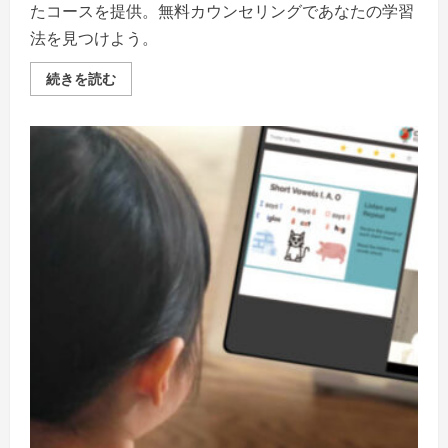
を
たコースを提供。無料カウンセリングであなたの学習
ご
覧
法を見つけよう。
く
だ
さ
ト
続きを読む
い
ラ
イ
ズ
英
会
話
コ
ー
ス:
英
語
力
を
劇
的
に
向
上
さ
せ
る
『変
わ
る
あ
な