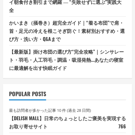
イ朝食付き割引まで網羅 ― “失敗せずに選ぶ”実践大
全
かいまき（掻巻き）超完全ガイド｜“着る布団”で肩・
首・足元の冷えを根こそぎ防ぐ！素材別おすすめ・選
び方・洗い方・Q&Aまで
【最新版】掛け布団の選び方“完全攻略”｜シンサレー
ト・羽毛・人工羽毛・調温・吸湿発熱…あなたの寝室
に最適解を出す快眠ガイド
POPULAR POSTS
最も訪問者が多かった記事 10 件 (過去 28 日間)
【DELISH MALL】日常のちょっとしたご褒美を実現する
お取り寄せサイト
766