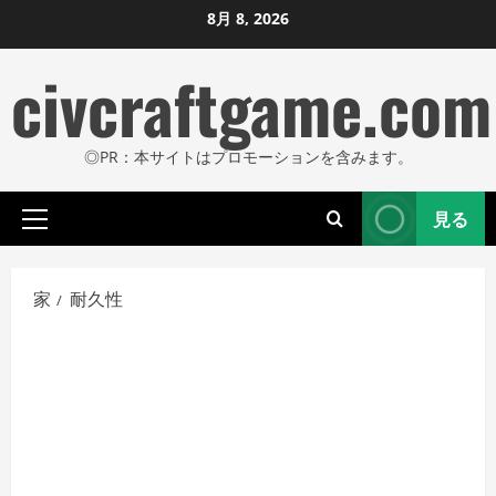
コ
8月 8, 2026
ン
civcraftgame.com
テ
ン
ツ
◎PR：本サイトはプロモーションを含みます。
に
ス
見る
キ
プ
ッ
ラ
プ
イ
家
耐久性
し
マ
リ
ま
メ
す
ニ
ュ
ー