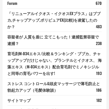
Forum
670
「リニューアルイクオス・イクオスEXプラス」はブブ
カ,チャップアップ,ポリピュアEX(比較)を凌駕したの
か？
483
容疑者が 人質を盾に 立てこもった！逮捕監禁容疑で
逮捕？
238
育毛剤M-034エキス/比較＆ランキング・ブブカ、チャ
ップアップだけじゃない、プランテルとイクオス、 海
藻エキス（M-034エキス）配合育毛剤でミノキシジル
と同等の育毛パワーを出す!
193
ストレス コントロール&頭皮マッサージで薄毛防止と
勃起力アップ（毛髪体験談）
186
サイトマップ
182