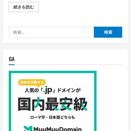
子
続きを読む
供
向
け
ボ
イ
検
ス
レ
索:
コ
ー
ダ
ー
の
GA
選
び
方
—
耐
久
性
や
使
い
や
す
さ、
安
全
性
が
重