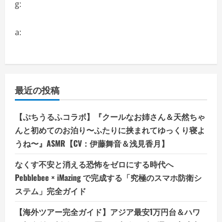
g:
細
を
ご
覧
a:
く
だ
さ
い
最近の投稿
【ぷちうるふコラボ】『クールなお姉さん＆天然ちゃ
んと初めてのお泊り〜ふたりに挟まれてゆっくり寝よ
うね〜』ASMR【CV：伊藤舞音＆浅見香月】
なくす不安と消える恐怖をゼロにする時代へ
Pebblebee × iMazing で完成する「究極のスマホ防衛シ
ステム」完全ガイド
【海外ツアー完全ガイド】アジア最安1万円台＆ハワ