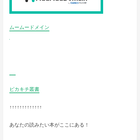
要、
操
作
が
簡
単
ムームードメイン
で
子
供
で
も
使
い
や
す
い
デ
ザ
イ
ン
ピカキチ叢書
や
耐
衝
撃
↑↑↑↑↑↑↑↑↑↑↑↑↑
性
が
あ
る
あなたの読みたい本がここにある！
製
品
の
詳