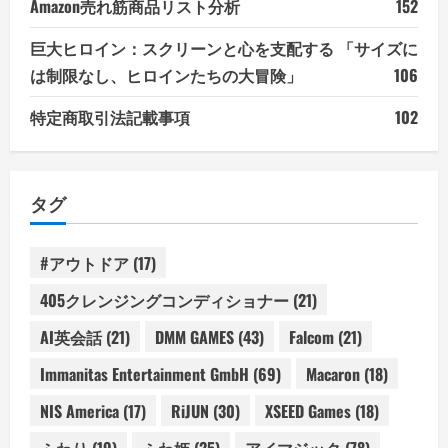
Amazon売れ筋商品リスト分析
152
巨大ヒロイン：スクリーンと心を支配する 「サイズに
は制限なし、ヒロインたちの大冒険」
106
特定商取引法記載事項
102
タグ
#アウトドア
(17)
405クレンジングコンディショナー
(21)
AI英会話
(21)
DMM GAMES
(43)
Falcom
(21)
Immanitas Entertainment GmbH
(69)
Macaron
(18)
NIS America
(17)
RiJUN
(30)
XSEED Games
(18)
ふわり
(19)
ふわ姫
(25)
アイマジック
(78)