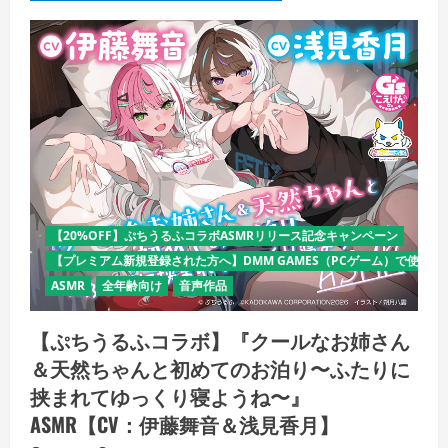
【20%OFF】ぷちうるふコラボASMRリリース記念キャンペーン
【プレミアム新規登録された方へ】DMM GAMES（PCゲーム）で使える
ASMR
全年齢向け
音声作品
【ぷちうるふコラボ】『クールなお姉さん
＆天然ちゃんと初めてのお泊り〜ふたりに
挟まれてゆっくり寝ようね〜』
ASMR【CV：伊藤舞音＆浅見香月】