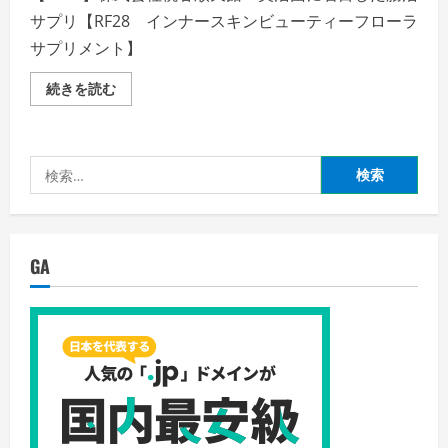
サプリ【RF28 インナースキンビューティーフローラ
サプリメント】
【RF28】
続きを読む
株
式
会
社
桃
検
谷
順
索:
天
館・
美
活
菌
GA
に
着
目
し
た
腸
活
サ
プ
リ
【イ
ン
ナ