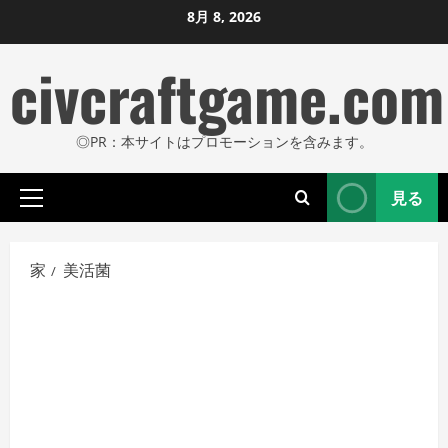
コ
8月 8, 2026
ン
civcraftgame.com
テ
ン
ツ
◎PR：本サイトはプロモーションを含みます。
に
ス
見る
キ
プ
ッ
ラ
プ
イ
家
美活菌
し
マ
リ
ま
メ
す
ニ
ュ
ー