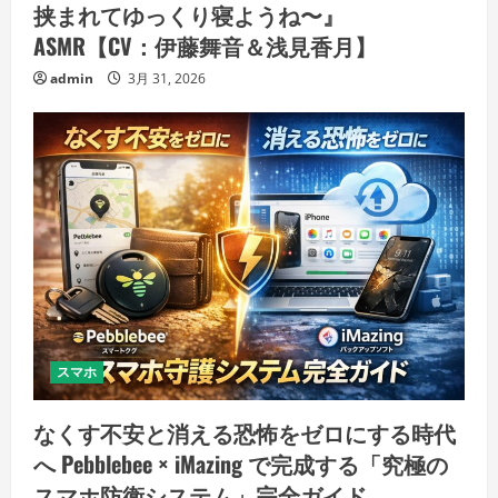
挟まれてゆっくり寝ようね〜』
ASMR【CV：伊藤舞音＆浅見香月】
admin
3月 31, 2026
スマホ
なくす不安と消える恐怖をゼロにする時代
へ Pebblebee × iMazing で完成する「究極の
スマホ防衛システム」完全ガイド