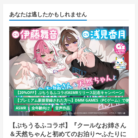
あなたは逃したかもしれません
【20%OFF】ぷちうるふコラボASMRリリース記念キャンペーン
【プレミアム新規登録された方へ】DMM GAMES（PCゲーム）で使える
ASMR
全年齢向け
音声作品
【ぷちうるふコラボ】『クールなお姉さん
＆天然ちゃんと初めてのお泊り〜ふたりに