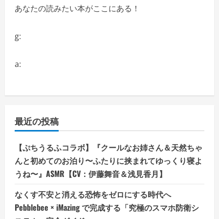
あなたの読みたい本がここにある！
g:
a:
最近の投稿
【ぷちうるふコラボ】『クールなお姉さん＆天然ちゃ
んと初めてのお泊り〜ふたりに挟まれてゆっくり寝よ
うね〜』ASMR【CV：伊藤舞音＆浅見香月】
なくす不安と消える恐怖をゼロにする時代へ
Pebblebee × iMazing で完成する「究極のスマホ防衛シ