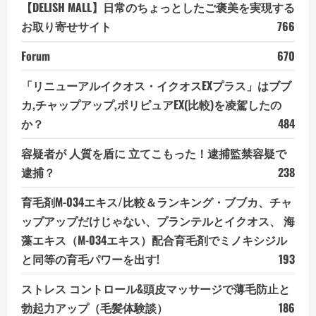
【DELISH MALL】日常のちょっとしたご褒美を実現する
お取り寄せサイト
766
Forum
670
「リニューアルイクオス・イクオスEXプラス」はブブ
カ,チャップアップ,ポリピュアEX(比較)を凌駕したの
か？
484
容疑者が 人質を盾に 立てこもった！逮捕監禁容疑で
逮捕？
238
育毛剤M-034エキス/比較＆ランキング・ブブカ、チャ
ップアップだけじゃない、プランテルとイクオス、 海
藻エキス（M-034エキス）配合育毛剤でミノキシジル
と同等の育毛パワーを出す!
193
ストレス コントロール&頭皮マッサージで薄毛防止と
勃起力アップ（毛髪体験談）
186