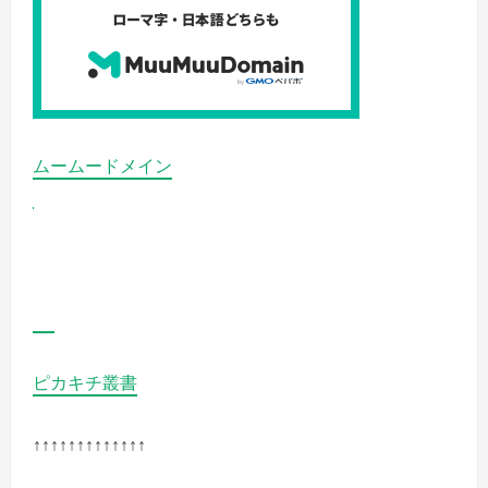
ー
ス
キ
ン
ビ
ュ
ー
テ
ィ
ー
フ
ムームードメイン
ロ
ー
ラ
サ
プ
リ
メ
ン
ト】
の
詳
細
を
ご
ピカキチ叢書
覧
く
だ
さ
↑↑↑↑↑↑↑↑↑↑↑↑↑
い