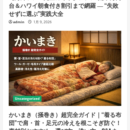
台＆ハワイ朝食付き割引まで網羅 ― “失敗
せずに選ぶ”実践大全
admin
1月 9, 2026
Uncategorized
かいまき（掻巻き）超完全ガイド｜“着る布
団”で肩・首・足元の冷えを根こそぎ防ぐ！