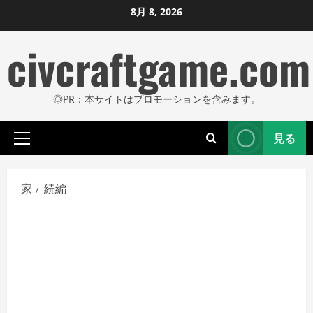
コ
8月 8, 2026
ン
civcraftgame.com
テ
ン
ツ
◎PR：本サイトはプロモーションを含みます。
に
ス
見る
キ
プ
ッ
ラ
プ
イ
家
続編
し
マ
リ
ま
メ
す
ニ
ュ
ー