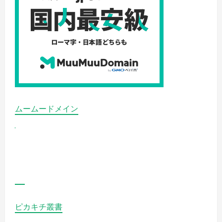
た
を
虜
に
す
る！」
の
詳
細
を
ご
覧
く
だ
さ
い
ムームードメイン
ピカキチ叢書