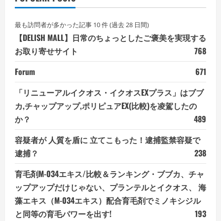
最も訪問者が多かった記事 10 件 (過去 28 日間)
【DELISH MALL】日常のちょっとしたご褒美を実現する
お取り寄せサイト
768
Forum
671
「リニューアルイクオス・イクオスEXプラス」はブブ
カ,チャップアップ,ポリピュアEX(比較)を凌駕したの
か？
489
容疑者が 人質を盾に 立てこもった！逮捕監禁容疑で
逮捕？
238
育毛剤M-034エキス/比較＆ランキング・ブブカ、チャ
ップアップだけじゃない、プランテルとイクオス、 海
藻エキス（M-034エキス）配合育毛剤でミノキシジル
と同等の育毛パワーを出す!
193