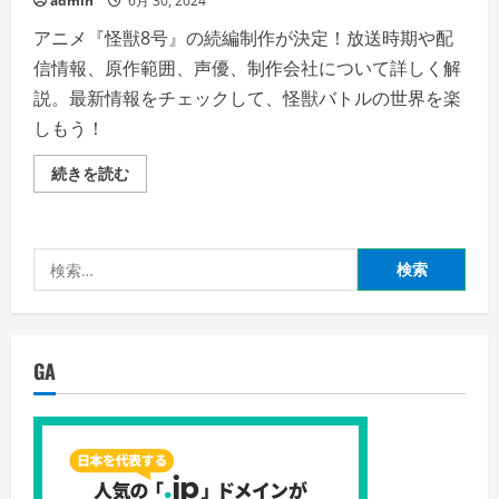
admin
6月 30, 2024
アニメ『怪獣8号』の続編制作が決定！放送時期や配
信情報、原作範囲、声優、制作会社について詳しく解
説。最新情報をチェックして、怪獣バトルの世界を楽
しもう！
怪
続きを読む
獣
8
号
ア
ニ
検
メ
「新
索:
感
覚
バ
ト
ル
GA
ア
ク
シ
ョ
ン
が
あ
な