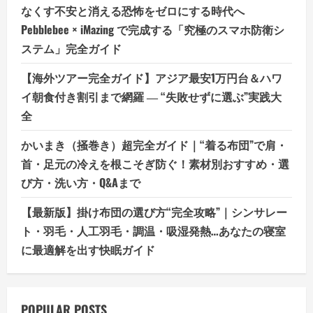
なくす不安と消える恐怖をゼロにする時代へ
Pebblebee × iMazing で完成する「究極のスマホ防衛シ
ステム」完全ガイド
【海外ツアー完全ガイド】アジア最安1万円台＆ハワ
イ朝食付き割引まで網羅 ― “失敗せずに選ぶ”実践大
全
かいまき（掻巻き）超完全ガイド｜“着る布団”で肩・
首・足元の冷えを根こそぎ防ぐ！素材別おすすめ・選
び方・洗い方・Q&Aまで
【最新版】掛け布団の選び方“完全攻略”｜シンサレー
ト・羽毛・人工羽毛・調温・吸湿発熱…あなたの寝室
に最適解を出す快眠ガイド
POPULAR POSTS