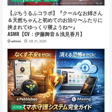
【ぷちうるふコラボ】『クールなお姉さん
＆天然ちゃんと初めてのお泊り〜ふたりに
挟まれてゆっくり寝ようね〜』
ASMR【CV：伊藤舞音＆浅見香月】
admin
3月 31, 2026
スマホ