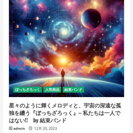
ぼっちざろっく
人気商品
結束バンド
星々のように輝くメロディと、宇宙の深遠な孤
独を纏う『ぼっちざろっく』– 私たちは一人で
はない!! by 結束バンド
admin
12月 20, 2023