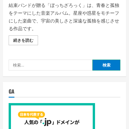
結束バンドが贈る「ぼっちざろっく」は、青春と孤独
をテーマにした音楽アルバム。星座や惑星をモチーフ
にした楽曲で、宇宙の美しさと深遠な孤独を感じさせ
る作品です。
星々
続きを読む
の
よ
う
に
輝
検
く
メ
索:
ロ
デ
ィ
と、
宇
GA
宙
の
深
遠
な
孤
独
を
纏
う