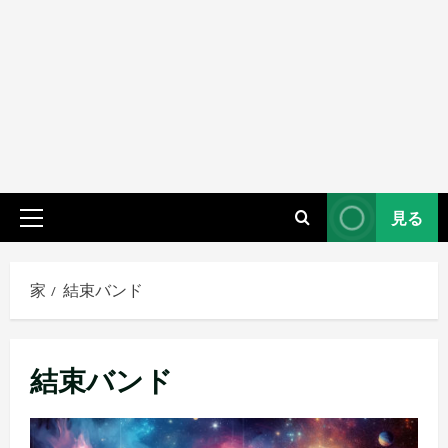
見る
プ
ラ
イ
家
結束バンド
マ
リ
メ
結束バンド
ニ
ュ
ー