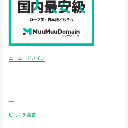
『ぼ
っ
ち
ざ
ろ
っ
く』–
私
た
ち
は
一
人
で
ムームードメイン
は
な
い!!
by
結
束
バ
ン
ド
の
詳
細
を
ご
ピカキチ叢書
覧
く
だ
さ