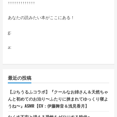
↑↑↑↑↑↑↑↑↑↑↑↑↑
い
あなたの読みたい本がここにある！
g:
a:
最近の投稿
【ぷちうるふコラボ】『クールなお姉さん＆天然ちゃ
んと初めてのお泊り〜ふたりに挟まれてゆっくり寝よ
うね〜』ASMR【CV：伊藤舞音＆浅見香月】
なくす不安と消える恐怖をゼロにする時代へ