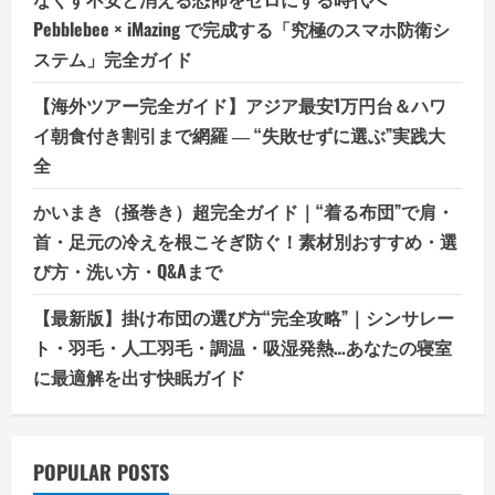
Pebblebee × iMazing で完成する「究極のスマホ防衛シ
ステム」完全ガイド
【海外ツアー完全ガイド】アジア最安1万円台＆ハワ
イ朝食付き割引まで網羅 ― “失敗せずに選ぶ”実践大
全
かいまき（掻巻き）超完全ガイド｜“着る布団”で肩・
首・足元の冷えを根こそぎ防ぐ！素材別おすすめ・選
び方・洗い方・Q&Aまで
【最新版】掛け布団の選び方“完全攻略”｜シンサレー
ト・羽毛・人工羽毛・調温・吸湿発熱…あなたの寝室
に最適解を出す快眠ガイド
POPULAR POSTS