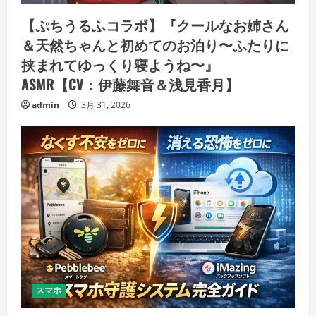
【ぷちうるふコラボ】『クールなお姉さん
＆天然ちゃんと初めてのお泊り〜ふたりに
挟まれてゆっくり寝ようね〜』
ASMR【CV：伊藤舞音＆浅見香月】
admin
3月 31, 2026
スマホ