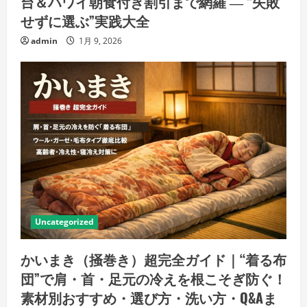
台＆ハワイ朝食付き割引まで網羅 ― “失敗
せずに選ぶ”実践大全
admin
1月 9, 2026
Uncategorized
かいまき（掻巻き）超完全ガイド｜“着る布
団”で肩・首・足元の冷えを根こそぎ防ぐ！
素材別おすすめ・選び方・洗い方・Q&Aま