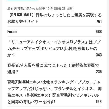
最も訪問者が多かった記事 10 件 (過去 28 日間)
【DELISH MALL】日常のちょっとしたご褒美を実現する
お取り寄せサイト
761
Forum
688
「リニューアルイクオス・イクオスEXプラス」はブブ
カ,チャップアップ,ポリピュアEX(比較)を凌駕したの
か？
343
容疑者が 人質を盾に 立てこもった！逮捕監禁容疑で
逮捕？
235
育毛剤M-034エキス/比較＆ランキング・ブブカ、チャ
ップアップだけじゃない、プランテルとイクオス、 海
藻エキス（M-034エキス）配合育毛剤でミノキシジル
と同等の育毛パワーを出す!
196