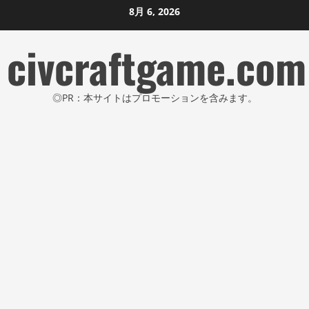
コ
8月 6, 2026
ン
civcraftgame.com
テ
ン
ツ
◎PR：本サイトはプロモーションを含みます。
に
ス
キ
ッ
プ
し
ま
す