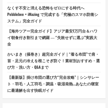
なくす不安と消える恐怖をゼロにする時代へ
Pebblebee × iMazing で完成する「究極のスマホ防衛シ
ステム」完全ガイド
【海外ツアー完全ガイド】アジア最安1万円台＆ハワ
イ朝食付き割引まで網羅 ― “失敗せずに選ぶ”実践大
全
かいまき（掻巻き）超完全ガイド｜“着る布団”で肩・
首・足元の冷えを根こそぎ防ぐ！素材別おすすめ・選
び方・洗い方・Q&Aまで
【最新版】掛け布団の選び方“完全攻略”｜シンサレー
ト・羽毛・人工羽毛・調温・吸湿発熱…あなたの寝室
に最適解を出す快眠ガイド