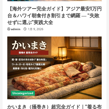
【海外ツアー完全ガイド】アジア最安1万円
台＆ハワイ朝食付き割引まで網羅 ― “失敗
せずに選ぶ”実践大全
admin
1月 9, 2026
Uncategorized
かいまき（掻巻き）超完全ガイド｜“着る布