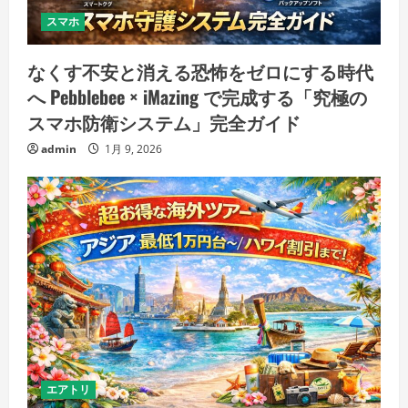
スマホ
なくす不安と消える恐怖をゼロにする時代
へ Pebblebee × iMazing で完成する「究極の
スマホ防衛システム」完全ガイド
admin
1月 9, 2026
エアトリ