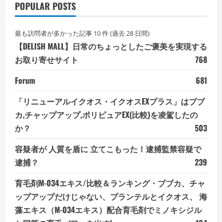
POPULAR POSTS
最も訪問者が多かった記事 10 件 (過去 28 日間)
【DELISH MALL】日常のちょっとしたご褒美を実現する
お取り寄せサイト
768
Forum
681
「リニューアルイクオス・イクオスEXプラス」はブブ
カ,チャップアップ,ポリピュアEX(比較)を凌駕したの
か？
503
容疑者が 人質を盾に 立てこもった！逮捕監禁容疑で
逮捕？
239
育毛剤M-034エキス/比較＆ランキング・ブブカ、チャ
ップアップだけじゃない、プランテルとイクオス、 海
藻エキス（M-034エキス）配合育毛剤でミノキシジル