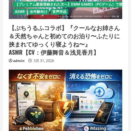
【プレミアム新規登録された方へ】DMM GAMES（PCゲーム）で使える
ASMR
全年齢向け
音声作品
【ぷちうるふコラボ】『クールなお姉さん
＆天然ちゃんと初めてのお泊り〜ふたりに
挟まれてゆっくり寝ようね〜』
ASMR【CV：伊藤舞音＆浅見香月】
admin
3月 31, 2026