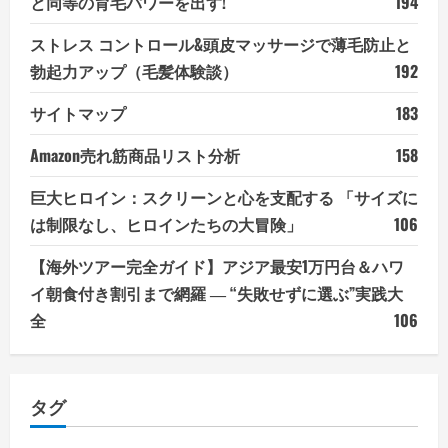
と同等の育毛パワーを出す!
194
ストレス コントロール&頭皮マッサージで薄毛防止と
勃起力アップ（毛髪体験談）
192
サイトマップ
183
Amazon売れ筋商品リスト分析
158
巨大ヒロイン：スクリーンと心を支配する 「サイズに
は制限なし、ヒロインたちの大冒険」
106
【海外ツアー完全ガイド】アジア最安1万円台＆ハワ
イ朝食付き割引まで網羅 ― “失敗せずに選ぶ”実践大
全
106
タグ