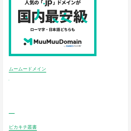
本
健
康
管
理
株
式
会
社
の
詳
細
を
ご
覧
く
だ
ムームードメイン
さ
い
ピカキチ叢書