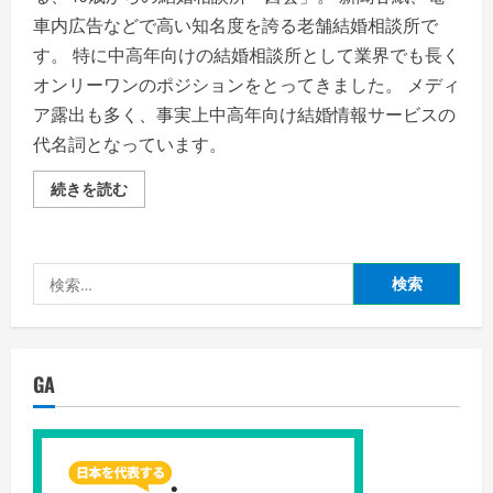
車内広告などで高い知名度を誇る老舗結婚相談所で
す。 特に中高年向けの結婚相談所として業界でも長く
オンリーワンのポジションをとってきました。 メディ
ア露出も多く、事実上中高年向け結婚情報サービスの
代名詞となっています。
【茜
続きを読む
会】
40
歳
か
ら
検
の
結
索:
婚
相
談
所！
創
GA
業
か
ら
60
年
超、
日