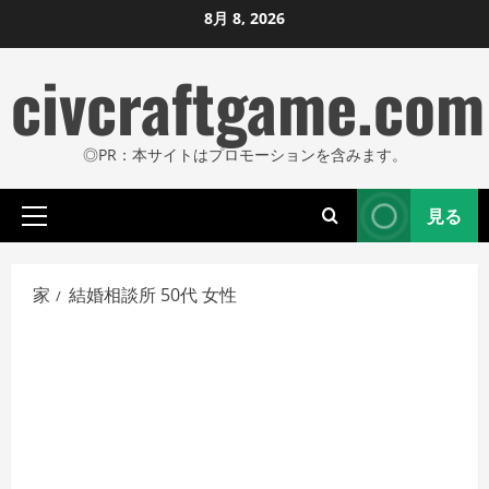
コ
8月 8, 2026
ン
civcraftgame.com
テ
ン
ツ
◎PR：本サイトはプロモーションを含みます。
に
ス
見る
キ
プ
ッ
ラ
プ
イ
家
結婚相談所 50代 女性
し
マ
リ
ま
メ
す
ニ
ュ
ー