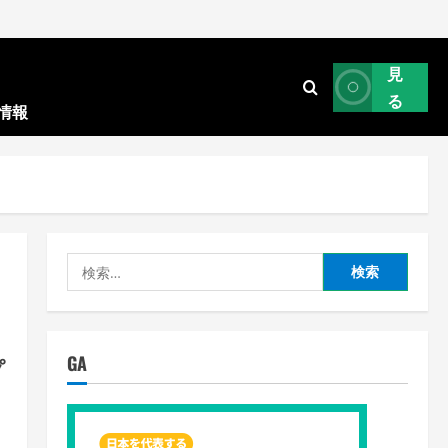
見
る
情報
検
索:
GA
プ