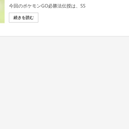
今回のポケモンGO必勝法伝授は、SS
ポ
続きを読む
ケ
モ
ン
GO
必
勝
法
伝
授・
ポ
ケ
ス
ト
ッ
プ
巡
り
の
コ
ツ
は
コ
レ
だ！
の
詳
細