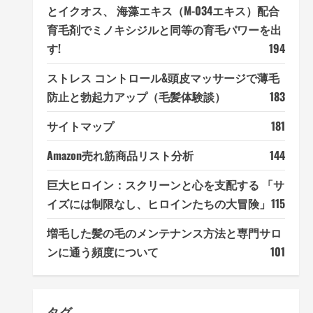
とイクオス、 海藻エキス（M-034エキス）配合
育毛剤でミノキシジルと同等の育毛パワーを出
す!
194
ストレス コントロール&頭皮マッサージで薄毛
防止と勃起力アップ（毛髪体験談）
183
サイトマップ
181
Amazon売れ筋商品リスト分析
144
巨大ヒロイン：スクリーンと心を支配する 「サ
イズには制限なし、ヒロインたちの大冒険」
115
増毛した髪の毛のメンテナンス方法と専門サロ
ンに通う頻度について
101
タグ