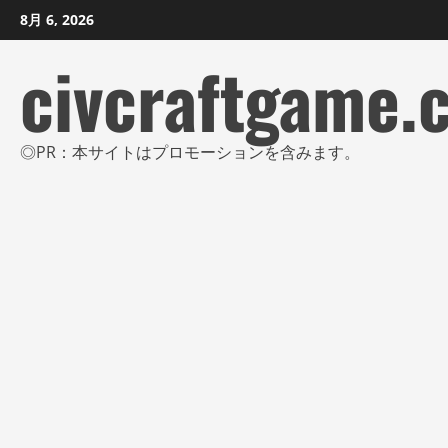
コ
8月 6, 2026
ン
civcraftgame.
テ
ン
ツ
に
◎PR：本サイトはプロモーションを含みます。
ス
キ
ッ
プ
し
ま
す