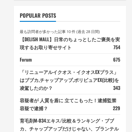
POPULAR POSTS
最も訪問者が多かった記事 10 件 (過去 28 日間)
【DELISH MALL】日常のちょっとしたご褒美を実
現するお取り寄せサイト
754
Forum
675
「リニューアルイクオス・イクオスEXプラス」
はブブカ,チャップアップ,ポリピュアEX(比較)を
凌駕したのか？
343
容疑者が 人質を盾に 立てこもった！逮捕監禁
容疑で逮捕？
229
育毛剤M-034エキス/比較＆ランキング・ブブ
カ、チャップアップだけじゃない、プランテル