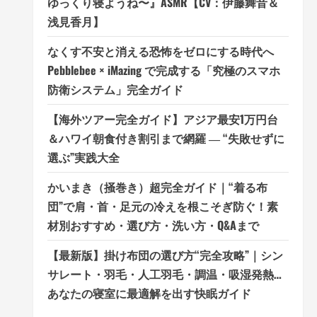
ゆっくり寝ようね〜』ASMR【CV：伊藤舞音＆
浅見香月】
なくす不安と消える恐怖をゼロにする時代へ
Pebblebee × iMazing で完成する「究極のスマホ
防衛システム」完全ガイド
【海外ツアー完全ガイド】アジア最安1万円台
＆ハワイ朝食付き割引まで網羅 ― “失敗せずに
選ぶ”実践大全
かいまき（掻巻き）超完全ガイド｜“着る布
団”で肩・首・足元の冷えを根こそぎ防ぐ！素
材別おすすめ・選び方・洗い方・Q&Aまで
【最新版】掛け布団の選び方“完全攻略”｜シン
サレート・羽毛・人工羽毛・調温・吸湿発熱…
あなたの寝室に最適解を出す快眠ガイド