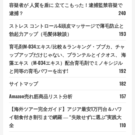
容疑者が 人質を盾に 立てこもった！逮捕監禁容疑で
逮捕？
240
ストレス コントロール&頭皮マッサージで薄毛防止と
勃起力アップ（毛髪体験談）
193
育毛剤M-034エキス/比較＆ランキング・ブブカ、チャ
ップアップだけじゃない、プランテルとイクオス、 海
藻エキス（M-034エキス）配合育毛剤でミノキシジル
と同等の育毛パワーを出す!
192
サイトマップ
182
Amazon売れ筋商品リスト分析
157
【海外ツアー完全ガイド】アジア最安1万円台＆ハワ
イ朝食付き割引まで網羅 ― “失敗せずに選ぶ”実践大
全
110