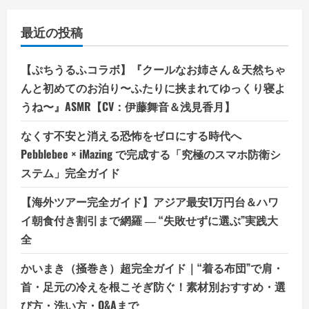
最近の投稿
【ぷちうるふコラボ】『クールなお姉さん＆天然ちゃ
んと初めてのお泊り〜ふたりに挟まれてゆっくり寝よ
うね〜』ASMR【CV：伊藤舞音＆浅見香月】
なくす不安と消える恐怖をゼロにする時代へ
Pebblebee × iMazing で完成する「究極のスマホ防衛シ
ステム」完全ガイド
【海外ツアー完全ガイド】アジア最安1万円台＆ハワ
イ朝食付き割引まで網羅 ― “失敗せずに選ぶ”実践大
全
かいまき（掻巻き）超完全ガイド｜“着る布団”で肩・
首・足元の冷えを根こそぎ防ぐ！素材別おすすめ・選
び方・洗い方・Q&Aまで