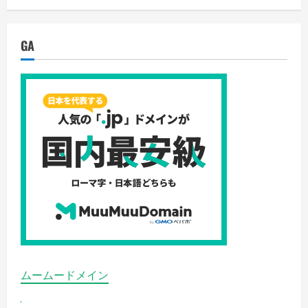
人
の
存
在
GA
に
つ
い
て
の
可
能
性、
そ
し
て
UFO
目
撃
者
の
宇
宙
人
と
の
接
触
体
ムームードメイン
験
な
ど
の