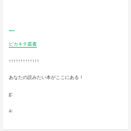
詳
細
を
ご
覧
く
だ
さ
い
ピカキチ叢書
↑↑↑↑↑↑↑↑↑↑↑↑↑
あなたの読みたい本がここにある！
g:
a: