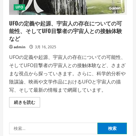
UFO
UFOの定義や起源、宇宙人の存在についての可
能性、そしてUFO目撃者の宇宙人との接触体験
など
admin
3月 16, 2025
UFOの定義や起源、宇宙人の存在についての可能性、
そしてUFO目撃者の宇宙人との接触体験など、さまざ
まな視点から探っていきます。さらに、科学的分析や
陰謀論、映画や文学作品におけるUFOと宇宙人の描
写、そして最新の情報まで網羅しています。
UFO
続きを読む
の
定
義
や
起
検
源、
宇
索:
宙