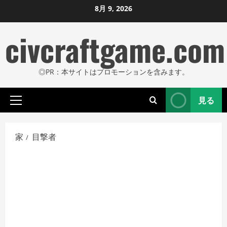
コ
8月 9, 2026
ン
civcraftgame.com
テ
ン
ツ
◎PR：本サイトはプロモーションを含みます。
に
ス
見る
キ
プ
ッ
ラ
プ
イ
家
目撃者
し
マ
リ
ま
メ
す
ニ
ュ
ー