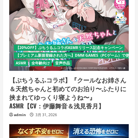
【20%OFF】ぷちうるふコラボASMRリリース記念キャンペーン
【プレミアム新規登録された方へ】DMM GAMES（PCゲーム）で使える
ASMR
全年齢向け
音声作品
【ぷちうるふコラボ】『クールなお姉さん
＆天然ちゃんと初めてのお泊り〜ふたりに
挟まれてゆっくり寝ようね〜』
ASMR【CV：伊藤舞音＆浅見香月】
admin
3月 31, 2026