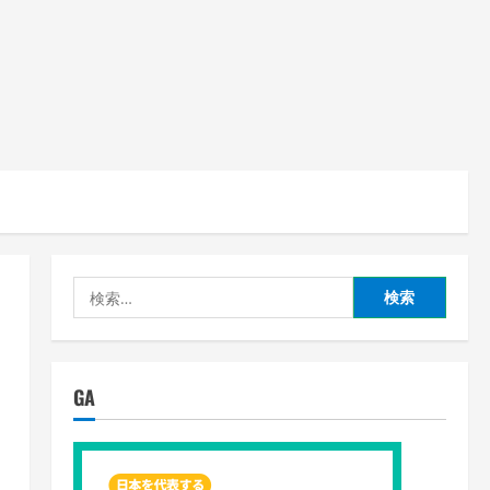
検
索:
GA