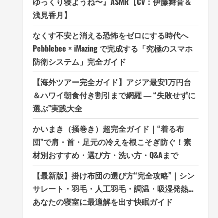
ゆっくり寝ようね〜』ASMR【CV：伊藤舞音＆
浅見香月】
なくす不安と消える恐怖をゼロにする時代へ
Pebblebee × iMazing で完成する「究極のスマホ
防衛システム」完全ガイド
【海外ツアー完全ガイド】アジア最安1万円台
＆ハワイ朝食付き割引まで網羅 ― “失敗せずに
選ぶ”実践大全
かいまき（掻巻き）超完全ガイド｜“着る布
団”で肩・首・足元の冷えを根こそぎ防ぐ！素
材別おすすめ・選び方・洗い方・Q&Aまで
【最新版】掛け布団の選び方“完全攻略”｜シン
サレート・羽毛・人工羽毛・調温・吸湿発熱…
あなたの寝室に最適解を出す快眠ガイド