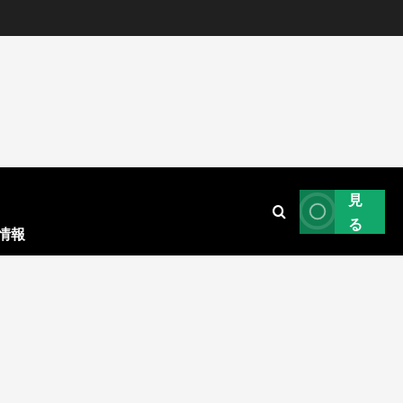
見
る
情報