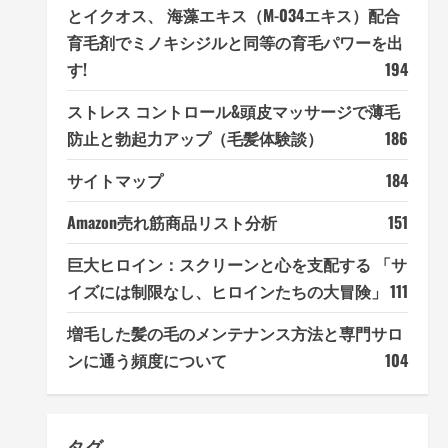
とイクオス、 海藻エキス（M-034エキス）配合
育毛剤でミノキシジルと同等の育毛パワーを出
す!
194
ストレス コントロール&頭皮マッサージで薄毛
防止と勃起力アップ（毛髪体験談）
186
サイトマップ
184
Amazon売れ筋商品リスト分析
151
巨大ヒロイン：スクリーンと心を支配する 「サ
イズには制限なし、ヒロインたちの大冒険」
111
増毛した髪の毛のメンテナンス方法と専門サロ
ンに通う頻度について
104
タグ