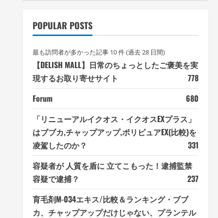
POPULAR POSTS
最も訪問者が多かった記事 10 件 (過去 28 日間)
【DELISH MALL】日常のちょっとしたご褒美を実
現するお取り寄せサイト
778
Forum
680
「リニューアルイクオス・イクオスEXプラス」
はブブカ,チャップアップ,ポリピュアEX(比較)を
凌駕したのか？
331
容疑者が 人質を盾に 立てこもった！逮捕監禁
容疑で逮捕？
237
育毛剤M-034エキス/比較＆ランキング・ブブ
カ、チャップアップだけじゃない、プランテル