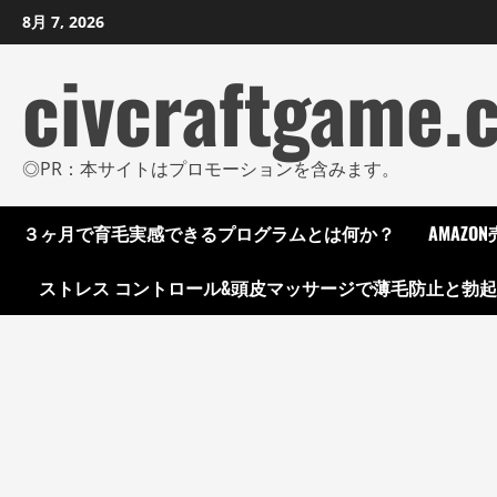
コ
8月 7, 2026
ン
civcraftgame.
テ
ン
ツ
に
◎PR：本サイトはプロモーションを含みます。
ス
キ
３ヶ月で育毛実感できるプログラムとは何か？
AMAZ
ッ
プ
ストレス コントロール&頭皮マッサージで薄毛防止と勃
し
ま
す