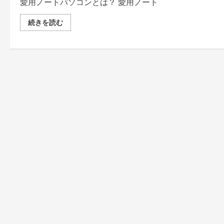
愛用ノートパソコンとは？ 愛用ノート
ノ
続きを読む
ー
ト
パ
ソ
コ
ン
か
ら
異
音、
分
解
し
て
組
み
立
て
る！
の
詳
細
を
ご
覧
く
だ
さ