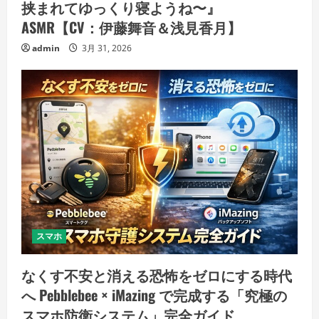
挟まれてゆっくり寝ようね〜』
ASMR【CV：伊藤舞音＆浅見香月】
admin
3月 31, 2026
スマホ
なくす不安と消える恐怖をゼロにする時代
へ Pebblebee × iMazing で完成する「究極の
スマホ防衛システム」完全ガイド