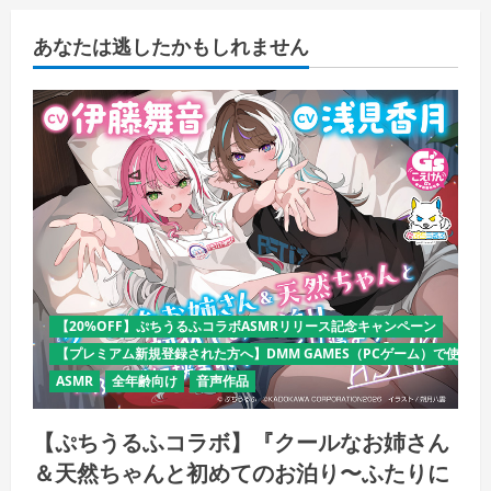
あなたは逃したかもしれません
【20%OFF】ぷちうるふコラボASMRリリース記念キャンペーン
【プレミアム新規登録された方へ】DMM GAMES（PCゲーム）で使える
ASMR
全年齢向け
音声作品
【ぷちうるふコラボ】『クールなお姉さん
＆天然ちゃんと初めてのお泊り〜ふたりに