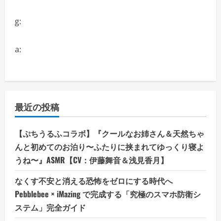
g:
a:
最近の投稿
【ぷちうるふコラボ】『クールなお姉さん＆天然ちゃ
んと初めてのお泊り〜ふたりに挟まれてゆっくり寝よ
うね〜』ASMR【CV：伊藤舞音＆浅見香月】
なくす不安と消える恐怖をゼロにする時代へ
Pebblebee × iMazing で完成する「究極のスマホ防衛シ
ステム」完全ガイド