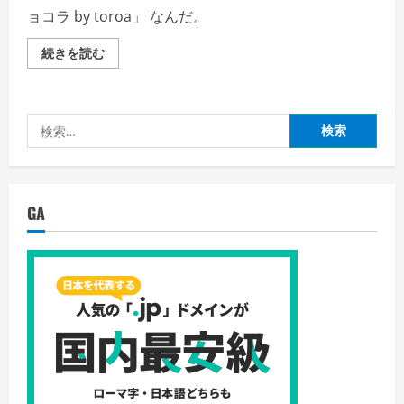
ョコラ by toroa」 なんだ。
「と
続きを読む
ろ
生
ガ
ト
ー
検
シ
ョ
索:
コ
ラ
by
toroa」
ガ
GA
ッ
ツ
リ
生
食
レ
ビ
ュ
ー
の
詳
細
を
ご
覧