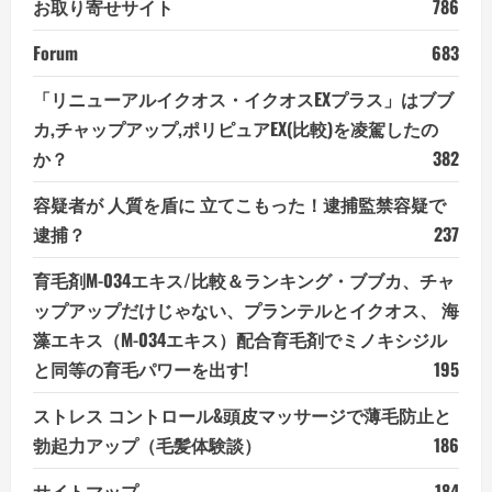
お取り寄せサイト
786
Forum
683
「リニューアルイクオス・イクオスEXプラス」はブブ
カ,チャップアップ,ポリピュアEX(比較)を凌駕したの
か？
382
容疑者が 人質を盾に 立てこもった！逮捕監禁容疑で
逮捕？
237
育毛剤M-034エキス/比較＆ランキング・ブブカ、チャ
ップアップだけじゃない、プランテルとイクオス、 海
藻エキス（M-034エキス）配合育毛剤でミノキシジル
と同等の育毛パワーを出す!
195
ストレス コントロール&頭皮マッサージで薄毛防止と
勃起力アップ（毛髪体験談）
186
サイトマップ
184