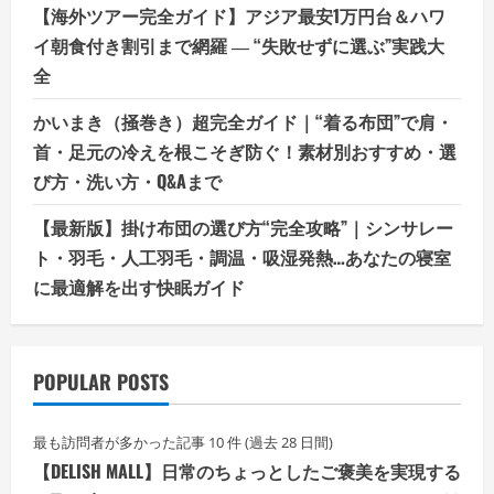
【海外ツアー完全ガイド】アジア最安1万円台＆ハワ
イ朝食付き割引まで網羅 ― “失敗せずに選ぶ”実践大
全
かいまき（掻巻き）超完全ガイド｜“着る布団”で肩・
首・足元の冷えを根こそぎ防ぐ！素材別おすすめ・選
び方・洗い方・Q&Aまで
【最新版】掛け布団の選び方“完全攻略”｜シンサレー
ト・羽毛・人工羽毛・調温・吸湿発熱…あなたの寝室
に最適解を出す快眠ガイド
POPULAR POSTS
最も訪問者が多かった記事 10 件 (過去 28 日間)
【DELISH MALL】日常のちょっとしたご褒美を実現する