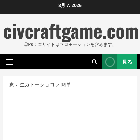
コ
8月 7, 2026
ン
civcraftgame.com
テ
ン
ツ
◎PR：本サイトはプロモーションを含みます。
に
ス
見る
キ
プ
ッ
ラ
プ
イ
家
生ガトーショコラ 簡単
し
マ
リ
ま
メ
す
ニ
ュ
ー