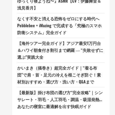
ゆっくり寝ようね〜』ASMR【CV：伊藤舞音＆
浅見香月】
なくす不安と消える恐怖をゼロにする時代へ
Pebblebee × iMazing で完成する「究極のスマホ
防衛システム」完全ガイド
【海外ツアー完全ガイド】アジア最安1万円台
＆ハワイ朝食付き割引まで網羅 ― “失敗せずに
選ぶ”実践大全
かいまき（掻巻き）超完全ガイド｜“着る布
団”で肩・首・足元の冷えを根こそぎ防ぐ！素
材別おすすめ・選び方・洗い方・Q&Aまで
【最新版】掛け布団の選び方“完全攻略”｜シン
サレート・羽毛・人工羽毛・調温・吸湿発熱…
あなたの寝室に最適解を出す快眠ガイド