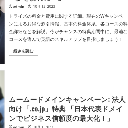
admin
10月 12, 2023
トライズの料金と費用に関する詳細。現在のWキャンペー
ンによるお得な割引情報、基本の料金体系、各コースの料
金詳細などを解説。今がチャンスの特典期間中に、最適な
コースを選んで英語のスキルアップを目指しましょう！
ト
続きを読む
ラ
イ
ズ
料
金
費
用
「今
が
チ
ャ
ムームードメインキャンペーン: 法人
ン
ス！
向け「.co.jp」特典 「日本代表ドメイ
W
キ
ャ
ンでビジネス信頼度の最大化！」
ン
ペ
ー
admin
10月 1, 2023