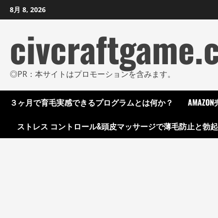
コ
8月 8, 2026
ン
civcraftgame.
テ
ン
ツ
に
◎PR：本サイトはプロモーションを含みます。
ス
キ
３ヶ月で育毛実感できるプログラムとは何か？
AMAZ
ッ
プ
ストレス コントロール&頭皮マッサージで薄毛防止と勃
し
ま
す