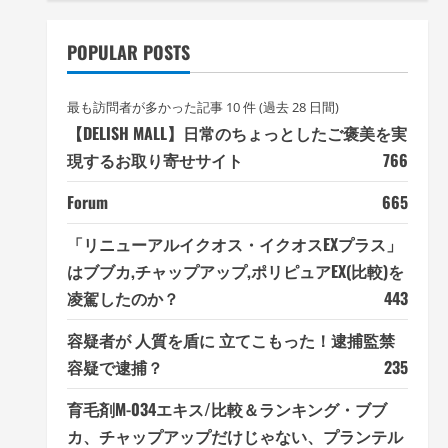
POPULAR POSTS
最も訪問者が多かった記事 10 件 (過去 28 日間)
【DELISH MALL】日常のちょっとしたご褒美を実
現するお取り寄せサイト
766
Forum
665
「リニューアルイクオス・イクオスEXプラス」
はブブカ,チャップアップ,ポリピュアEX(比較)を
凌駕したのか？
443
容疑者が 人質を盾に 立てこもった！逮捕監禁
容疑で逮捕？
235
育毛剤M-034エキス/比較＆ランキング・ブブ
カ、チャップアップだけじゃない、プランテル