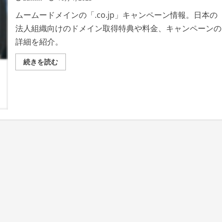
ン
で、
ムームードメインの「.co.jp」キャンペーン情報。日本の
英
語
法人組織向けのドメイン取得特典や料金、キャンペーンの
を
身
詳細を紹介。
に
つ
け
ム
続きを読む
る
ー
第
ム
一
ー
歩
ド
を
メ
お
イ
得
ン
に！」
キ
の
ャ
詳
ン
細
ペ
を
ー
ご
ン:
覧
法
く
人
だ
向
さ
け
い
「.co.jp」
特
典
「日
本
代