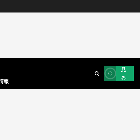
見
る
情報