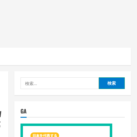
検
索:
GA
W
第