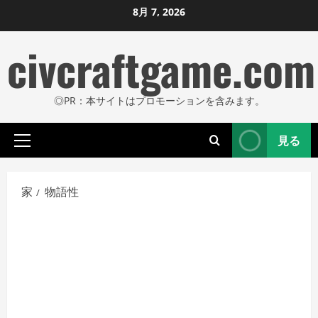
コ
8月 7, 2026
ン
civcraftgame.com
テ
ン
ツ
◎PR：本サイトはプロモーションを含みます。
に
ス
見る
キ
プ
ッ
ラ
プ
イ
家
物語性
し
マ
リ
ま
メ
す
ニ
ュ
ー