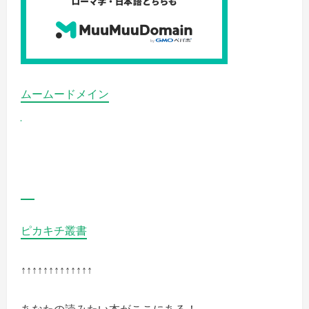
く
ユ
ニ
ッ
ト
の
詳
細
を
ご
ムームードメイン
覧
く
だ
さ
い
ピカキチ叢書
↑↑↑↑↑↑↑↑↑↑↑↑↑