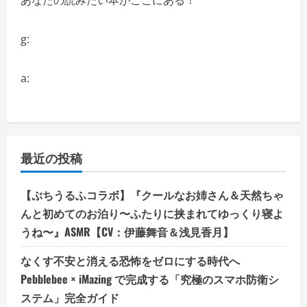
あなたの読みたい本がここにある！
g:
a:
最近の投稿
【ぷちうるふコラボ】『クールなお姉さん＆天然ちゃ
んと初めてのお泊り〜ふたりに挟まれてゆっくり寝よ
うね〜』ASMR【CV：伊藤舞音＆浅見香月】
なくす不安と消える恐怖をゼロにする時代へ
Pebblebee × iMazing で完成する「究極のスマホ防衛シ
ステム」完全ガイド