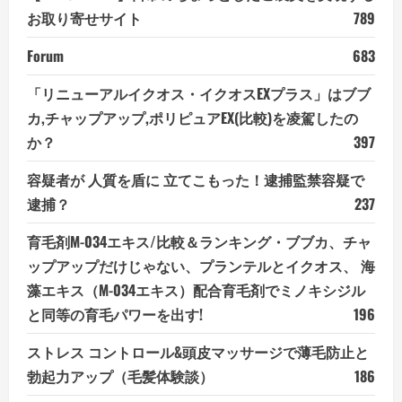
お取り寄せサイト
789
Forum
683
「リニューアルイクオス・イクオスEXプラス」はブブ
カ,チャップアップ,ポリピュアEX(比較)を凌駕したの
か？
397
容疑者が 人質を盾に 立てこもった！逮捕監禁容疑で
逮捕？
237
育毛剤M-034エキス/比較＆ランキング・ブブカ、チャ
ップアップだけじゃない、プランテルとイクオス、 海
藻エキス（M-034エキス）配合育毛剤でミノキシジル
と同等の育毛パワーを出す!
196
ストレス コントロール&頭皮マッサージで薄毛防止と
勃起力アップ（毛髪体験談）
186