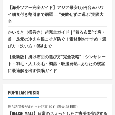
【海外ツアー完全ガイド】アジア最安1万円台＆ハワ
イ朝食付き割引まで網羅 ― “失敗せずに選ぶ”実践大
全
かいまき（掻巻き）超完全ガイド｜“着る布団”で肩・
首・足元の冷えを根こそぎ防ぐ！素材別おすすめ・選
び方・洗い方・Q&Aまで
【最新版】掛け布団の選び方“完全攻略”｜シンサレー
ト・羽毛・人工羽毛・調温・吸湿発熱…あなたの寝室
に最適解を出す快眠ガイド
POPULAR POSTS
最も訪問者が多かった記事 10 件 (過去 28 日間)
【DELISH MALL】日常のちょっとしたご褒美を実現する