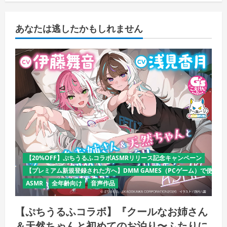
あなたは逃したかもしれません
【20%OFF】ぷちうるふコラボASMRリリース記念キャンペーン
【プレミアム新規登録された方へ】DMM GAMES（PCゲーム）で使える
ASMR
全年齢向け
音声作品
【ぷちうるふコラボ】『クールなお姉さん
＆天然ちゃんと初めてのお泊り〜ふたりに