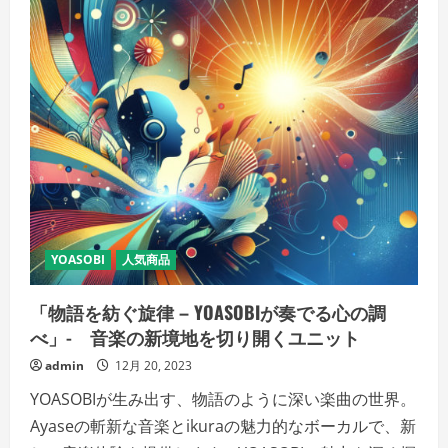
YOASOBI
人気商品
「物語を紡ぐ旋律 – YOASOBIが奏でる心の調
べ」- 音楽の新境地を切り開くユニット
admin
12月 20, 2023
YOASOBIが生み出す、物語のように深い楽曲の世界。
Ayaseの斬新な音楽とikuraの魅力的なボーカルで、新