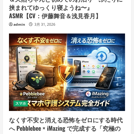
挟まれてゆっくり寝ようね〜』
ASMR【CV：伊藤舞音＆浅見香月】
admin
3月 31, 2026
スマホ
なくす不安と消える恐怖をゼロにする時代
へ Pebblebee × iMazing で完成する「究極の