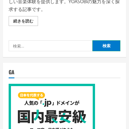
しい音楽体験を提供します。YOASOBIの魅力を深く探
求する記事です。
「物
続きを読む
語
を
紡
ぐ
旋
検
律
–
索:
YOASOBI
が
奏
で
る
GA
心
の
調
べ」-
音
楽
の
新
境
地
を
切
り
開