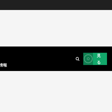
見
る
情報