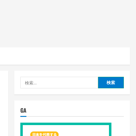
検
索:
GA