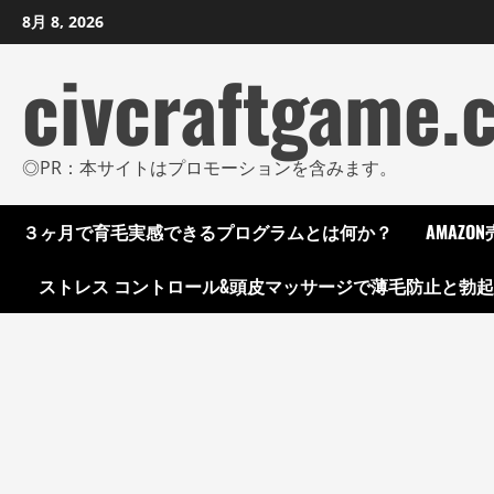
コ
8月 8, 2026
ン
civcraftgame.
テ
ン
ツ
に
◎PR：本サイトはプロモーションを含みます。
ス
キ
３ヶ月で育毛実感できるプログラムとは何か？
AMAZ
ッ
プ
ストレス コントロール&頭皮マッサージで薄毛防止と勃
し
ま
す