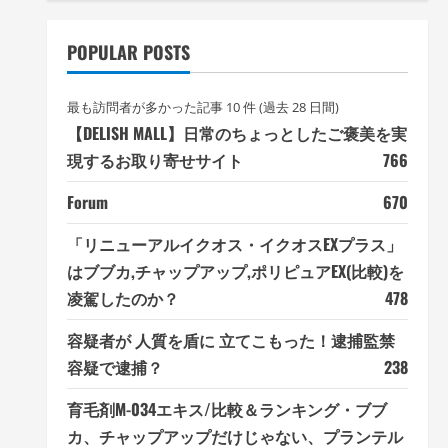
POPULAR POSTS
最も訪問者が多かった記事 10 件 (過去 28 日間)
【DELISH MALL】日常のちょっとしたご褒美を実
現するお取り寄せサイト
766
Forum
670
「リニューアルイクオス・イクオスEXプラス」
はブブカ,チャップアップ,ポリピュアEX(比較)を
凌駕したのか？
478
容疑者が 人質を盾に 立てこもった！逮捕監禁
容疑で逮捕？
238
育毛剤M-034エキス/比較＆ランキング・ブブ
カ、チャップアップだけじゃない、プランテル