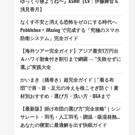
ゆっくり寝ようね〜』ASMR【CV：伊藤舞音＆
浅見香月】
なくす不安と消える恐怖をゼロにする時代へ
Pebblebee × iMazing で完成する「究極のスマホ
防衛システム」完全ガイド
【海外ツアー完全ガイド】アジア最安1万円台
＆ハワイ朝食付き割引まで網羅 ― “失敗せずに
選ぶ”実践大全
かいまき（掻巻き）超完全ガイド｜“着る布
団”で肩・首・足元の冷えを根こそぎ防ぐ！素
材別おすすめ・選び方・洗い方・Q&Aまで
【最新版】掛け布団の選び方“完全攻略”｜シン
サレート・羽毛・人工羽毛・調温・吸湿発熱…
あなたの寝室に最適解を出す快眠ガイド