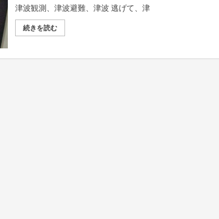
津波観測、津波避難、津波 逃げて、津
津
続きを読む
波
観
測、
津
波
避
難、
津
波
逃
げ
て、
津
波
警
報、
EVACUATE!
予
想
高
さ
３
m
の
詳
細