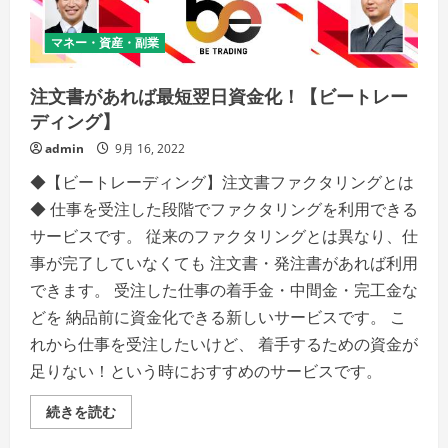
ー
ト
レ
マネー・資産・副業
ー
デ
ィ
ン
注文書があれば最短翌日資金化！【ビートレー
グ】
の
ディング】
詳
細
admin
9月 16, 2022
を
ご
◆【ビートレーディング】注文書ファクタリングとは
覧
く
◆ 仕事を受注した段階でファクタリングを利用できる
だ
さ
サービスです。 従来のファクタリングとは異なり、仕
い
事が完了していなくても 注文書・発注書があれば利用
できます。 受注した仕事の着手金・中間金・完工金な
どを 納品前に資金化できる新しいサービスです。 こ
れから仕事を受注したいけど、 着手するための資金が
足りない！という時におすすめのサービスです。
注
続きを読む
文
書