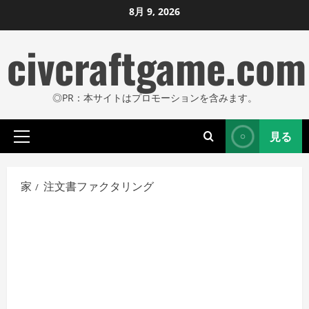
コ
8月 9, 2026
ン
civcraftgame.com
テ
ン
ツ
◎PR：本サイトはプロモーションを含みます。
に
ス
見る
キ
プ
ッ
ラ
プ
イ
家
注文書ファクタリング
し
マ
リ
ま
メ
す
ニ
ュ
ー