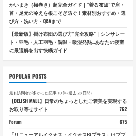
かいまき（掻巻き）超完全ガイド｜“着る布団”で肩・
首・足元の冷えを根こそぎ防ぐ！素材別おすすめ・選
び方・洗い方・Q&Aまで
【最新版】掛け布団の選び方“完全攻略”｜シンサレー
ト・羽毛・人工羽毛・調温・吸湿発熱…あなたの寝室
に最適解を出す快眠ガイド
POPULAR POSTS
最も訪問者が多かった記事 10 件 (過去 28 日間)
【DELISH MALL】日常のちょっとしたご褒美を実現する
お取り寄せサイト
762
Forum
675
「リニューアルイクオス・イクオスEXプラス」はブブ