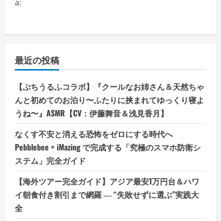
a:
最近の投稿
【ぷちうるふコラボ】『クールなお姉さん＆天然ちゃ
んと初めてのお泊り〜ふたりに挟まれてゆっくり寝よ
うね〜』ASMR【CV：伊藤舞音＆浅見香月】
なくす不安と消える恐怖をゼロにする時代へ
Pebblebee × iMazing で完成する「究極のスマホ防衛シ
ステム」完全ガイド
【海外ツアー完全ガイド】アジア最安1万円台＆ハワ
イ朝食付き割引まで網羅 ― “失敗せずに選ぶ”実践大
全