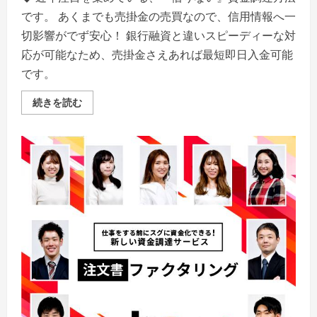
です。 あくまでも売掛金の売買なので、信用情報へ一
切影響がでず安心！ 銀行融資と違いスピーディーな対
応が可能なため、売掛金さえあれば最短即日入金可能
です。
資
続きを読む
金
繰
り
に
お
悩
み
の
方
へ、
最
短
5
時
間
で
入
金
可
能！
【ビ