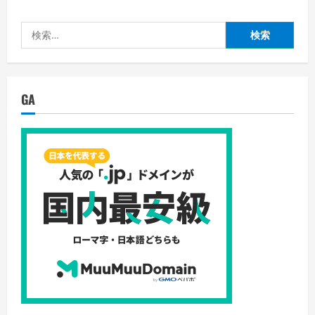
が
あ
れ
検
ば
最
索:
短
翌
日
資
金
GA
化！
【ビ
ー
ト
レ
ー
デ
ィ
ン
グ】
の
詳
細
を
ご
覧
く
だ
さ
い