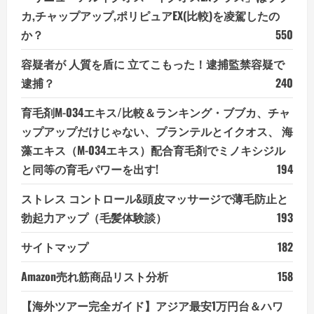
カ,チャップアップ,ポリピュアEX(比較)を凌駕したの
か？
550
容疑者が 人質を盾に 立てこもった！逮捕監禁容疑で
逮捕？
240
育毛剤M-034エキス/比較＆ランキング・ブブカ、チャ
ップアップだけじゃない、プランテルとイクオス、 海
藻エキス（M-034エキス）配合育毛剤でミノキシジル
と同等の育毛パワーを出す!
194
ストレス コントロール&頭皮マッサージで薄毛防止と
勃起力アップ（毛髪体験談）
193
サイトマップ
182
Amazon売れ筋商品リスト分析
158
【海外ツアー完全ガイド】アジア最安1万円台＆ハワ