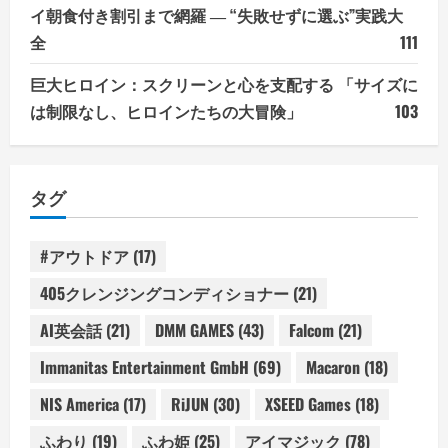
イ朝食付き割引まで網羅 ― “失敗せずに選ぶ”実践大
全
111
巨大ヒロイン：スクリーンと心を支配する 「サイズに
は制限なし、ヒロインたちの大冒険」
103
タグ
#アウトドア
(17)
405クレンジングコンディショナー
(21)
AI英会話
(21)
DMM GAMES
(43)
Falcom
(21)
Immanitas Entertainment GmbH
(69)
Macaron
(18)
NIS America
(17)
RiJUN
(30)
XSEED Games
(18)
ふわり
(19)
ふわ姫
(25)
アイマジック
(78)