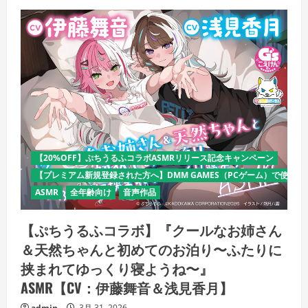
【20%OFF】ぷちうるふコラボASMRリリース記念キャンペーン
【プレミアム新規登録された方へ】DMM GAMES（PCゲーム）で使える
ASMR
全年齢向け
音声作品
【ぷちうるふコラボ】『クールなお姉さん
＆天然ちゃんと初めてのお泊り〜ふたりに
挟まれてゆっくり寝ようね〜』
ASMR【CV：伊藤舞音＆浅見香月】
admin
3月 31, 2026