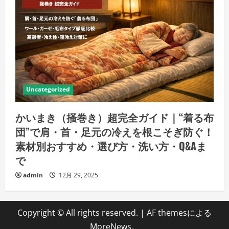
Uncategorized
かいまき（掻巻き）超完全ガイド｜“着る布
団”で肩・首・足元の冷えを根こそぎ防ぐ！
素材別おすすめ・選び方・洗い方・Q&Aま
で
admin
12月 29, 2025
Copyright © All rights reserved.
|
AF themesによる
MoreNews
。