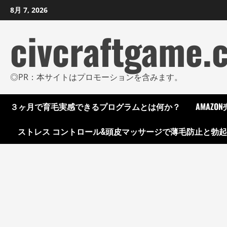
コ
8月 7, 2026
ン
civcraftgame.
テ
ン
ツ
に
◎PR：本サイトはプロモーションを含みます。
ス
キ
３ヶ月で育毛実感できるプログラムとは何か？
AMAZ
ッ
プ
ストレス コントロール&頭皮マッサージで薄毛防止と勃
し
ま
す