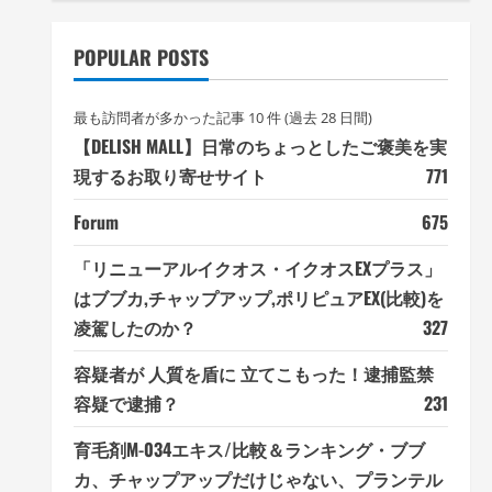
POPULAR POSTS
最も訪問者が多かった記事 10 件 (過去 28 日間)
【DELISH MALL】日常のちょっとしたご褒美を実
現するお取り寄せサイト
771
Forum
675
「リニューアルイクオス・イクオスEXプラス」
はブブカ,チャップアップ,ポリピュアEX(比較)を
凌駕したのか？
327
容疑者が 人質を盾に 立てこもった！逮捕監禁
容疑で逮捕？
231
育毛剤M-034エキス/比較＆ランキング・ブブ
カ、チャップアップだけじゃない、プランテル