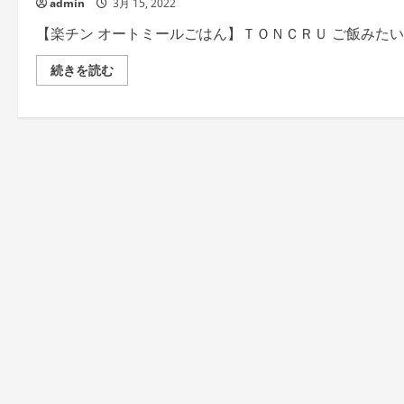
admin
3月 15, 2022
【楽チン オートミールごはん】ＴＯＮＣＲＵ ご飯みた
【楽
続きを読む
チ
ン
オ
ー
ト
ミ
ー
ル
ご
は
ん】
Ｔ
Ｏ
Ｎ
Ｃ
Ｒ
Ｕ
ご
飯
み
た
い
な
満
足
感