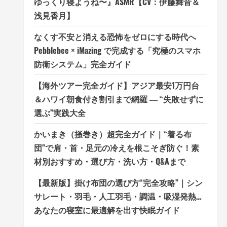
ゆっくり寝ようね〜』ASMR【CV：伊藤舞音＆
浅見香月】
なくす不安と消える恐怖をゼロにする時代へ
Pebblebee × iMazing で完成する「究極のスマホ
防衛システム」完全ガイド
【海外ツアー完全ガイド】アジア最安1万円台
＆ハワイ朝食付き割引まで網羅 ― “失敗せずに
選ぶ”実践大全
かいまき（掻巻き）超完全ガイド｜“着る布
団”で肩・首・足元の冷えを根こそぎ防ぐ！素
材別おすすめ・選び方・洗い方・Q&Aまで
【最新版】掛け布団の選び方“完全攻略”｜シン
サレート・羽毛・人工羽毛・調温・吸湿発熱…
あなたの寝室に最適解を出す快眠ガイド