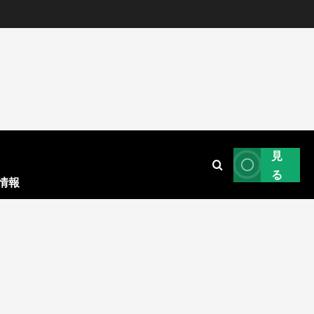
見
る
情報