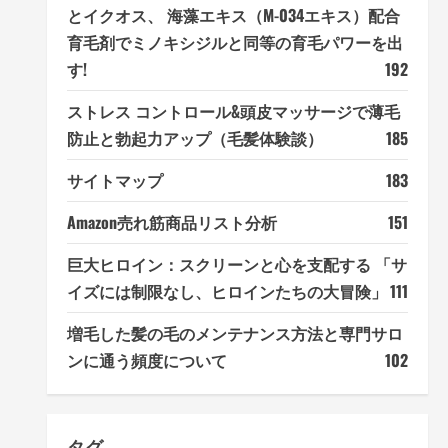
とイクオス、 海藻エキス（M-034エキス）配合
育毛剤でミノキシジルと同等の育毛パワーを出
す!
192
ストレス コントロール&頭皮マッサージで薄毛
防止と勃起力アップ（毛髪体験談）
185
サイトマップ
183
Amazon売れ筋商品リスト分析
151
巨大ヒロイン：スクリーンと心を支配する 「サ
イズには制限なし、ヒロインたちの大冒険」
111
増毛した髪の毛のメンテナンス方法と専門サロ
ンに通う頻度について
102
タグ