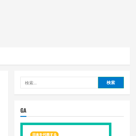
検
索:
GA