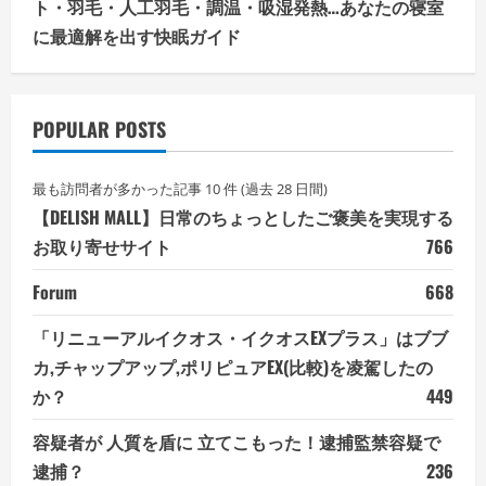
ト・羽毛・人工羽毛・調温・吸湿発熱…あなたの寝室
に最適解を出す快眠ガイド
POPULAR POSTS
最も訪問者が多かった記事 10 件 (過去 28 日間)
【DELISH MALL】日常のちょっとしたご褒美を実現する
お取り寄せサイト
766
Forum
668
「リニューアルイクオス・イクオスEXプラス」はブブ
カ,チャップアップ,ポリピュアEX(比較)を凌駕したの
か？
449
容疑者が 人質を盾に 立てこもった！逮捕監禁容疑で
逮捕？
236