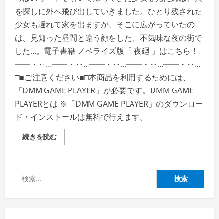
を探しに外へ飛び出していきました。ひとり残された
少女も遅れて家を出ますが、そこに広がっていたの
は、見知った昼間と違う顔をした、不気味な夜の街で
した…。電子書籍 ノベライズ版「 夜廻 」はこちら！
━━・‥…━━・‥…━━・‥…━━・‥…━━・‥…
□■ご注意ください■□本商品を利用するためには、
「DMM GAME PLAYER」が必要です。DMM GAME
PLAYERとは ※「DMM GAME PLAYER」のダウンロー
ド・インストールは無料で行えます。
夜
続きを読む
廻
の
詳
細
を
検
ご
覧
索:
く
だ
さ
い