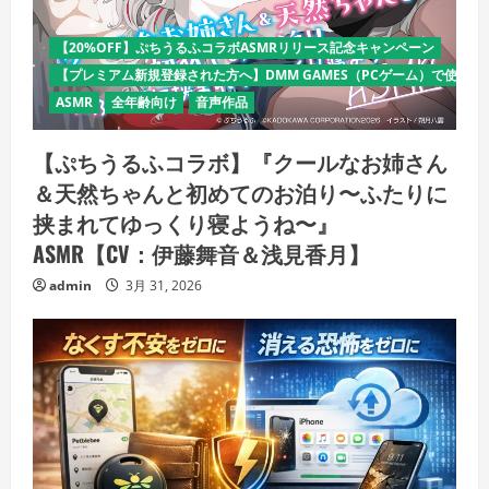
【20%OFF】ぷちうるふコラボASMRリリース記念キャンペーン
【プレミアム新規登録された方へ】DMM GAMES（PCゲーム）で使える
ASMR
全年齢向け
音声作品
【ぷちうるふコラボ】『クールなお姉さん
＆天然ちゃんと初めてのお泊り〜ふたりに
挟まれてゆっくり寝ようね〜』
ASMR【CV：伊藤舞音＆浅見香月】
admin
3月 31, 2026