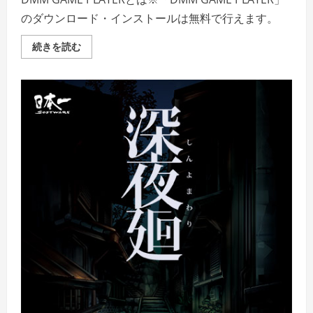
のダウンロード・インストールは無料で行えます。
ボ
続きを読む
ク
姫
PROJECT
の
詳
細
を
ご
覧
く
だ
さ
い