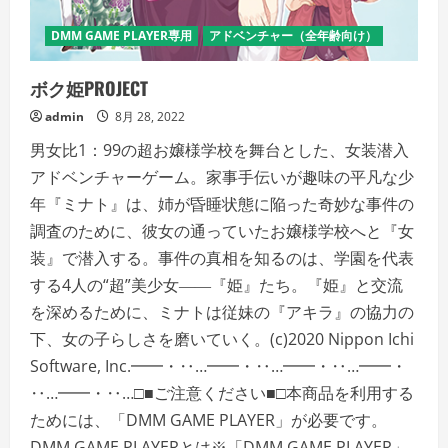
DMM GAME PLAYER専用
アドベンチャー（全年齢向け）
ボク姫PROJECT
admin
8月 28, 2022
男女比1：99の超お嬢様学校を舞台とした、女装潜入
アドベンチャーゲーム。家事手伝いが趣味の平凡な少
年『ミナト』は、姉が昏睡状態に陥った奇妙な事件の
調査のために、彼女の通っていたお嬢様学校へと『女
装』で潜入する。事件の真相を知るのは、学園を代表
する4人の“超”美少女――『姫』たち。『姫』と交流
を深めるために、ミナトは従妹の『アキラ』の協力の
下、女の子らしさを磨いていく。(c)2020 Nippon Ichi
Software, Inc.━━・‥…━━・‥…━━・‥…━━・
‥…━━・‥…□■ご注意ください■□本商品を利用する
ためには、「DMM GAME PLAYER」が必要です。
DMM GAME PLAYERとは※「DMM GAME PLAYER」