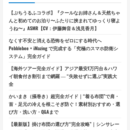
【ぷちうるふコラボ】『クールなお姉さん＆天然ちゃ
んと初めてのお泊り〜ふたりに挟まれてゆっくり寝よ
うね〜』ASMR【CV：伊藤舞音＆浅見香月】
なくす不安と消える恐怖をゼロにする時代へ
Pebblebee × iMazing で完成する「究極のスマホ防衛シ
ステム」完全ガイド
【海外ツアー完全ガイド】アジア最安1万円台＆ハワ
イ朝食付き割引まで網羅 ― “失敗せずに選ぶ”実践大
全
かいまき（掻巻き）超完全ガイド｜“着る布団”で肩・
首・足元の冷えを根こそぎ防ぐ！素材別おすすめ・選
び方・洗い方・Q&Aまで
【最新版】掛け布団の選び方“完全攻略”｜シンサレー