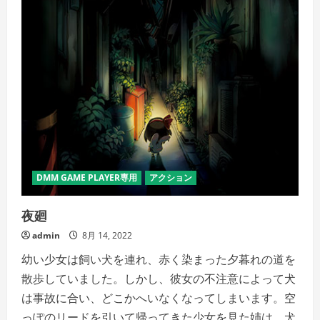
DMM GAME PLAYER専用
アクション
夜廻
admin
8月 14, 2022
幼い少女は飼い犬を連れ、赤く染まった夕暮れの道を
散歩していました。しかし、彼女の不注意によって犬
は事故に合い、どこかへいなくなってしまいます。空
っぽのリードを引いて帰ってきた少女を見た姉は、犬