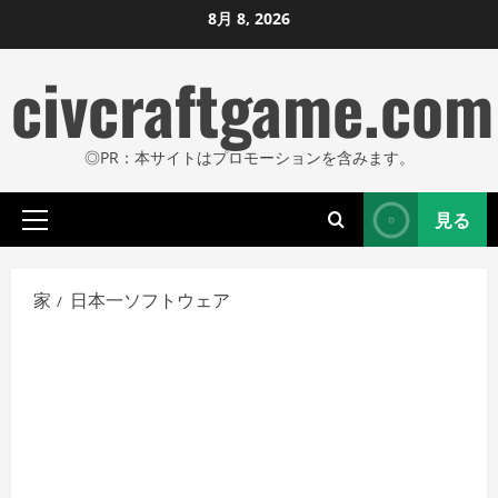
コ
8月 8, 2026
ン
civcraftgame.com
テ
ン
ツ
◎PR：本サイトはプロモーションを含みます。
に
ス
見る
キ
プ
ッ
ラ
プ
イ
家
日本一ソフトウェア
し
マ
リ
ま
メ
す
ニ
ュ
ー