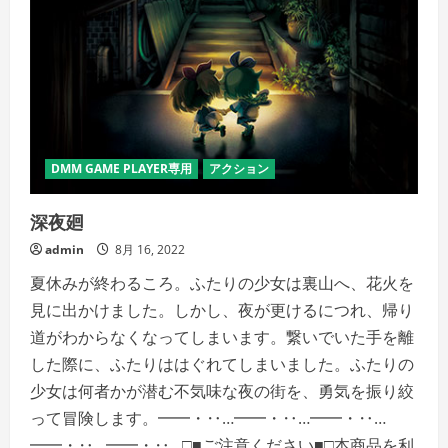
DMM GAME PLAYER専用
アクション
深夜廻
admin
8月 16, 2022
夏休みが終わるころ。ふたりの少女は裏山へ、花火を
見に出かけました。しかし、夜が更けるにつれ、帰り
道がわからなくなってしまいます。繋いでいた手を離
した際に、ふたりははぐれてしまいました。ふたりの
少女は何者かが潜む不気味な夜の街を、勇気を振り絞
って冒険します。━━・‥…━━・‥…━━・‥…
━━・‥…━━・‥…□■ご注意ください■□本商品を利