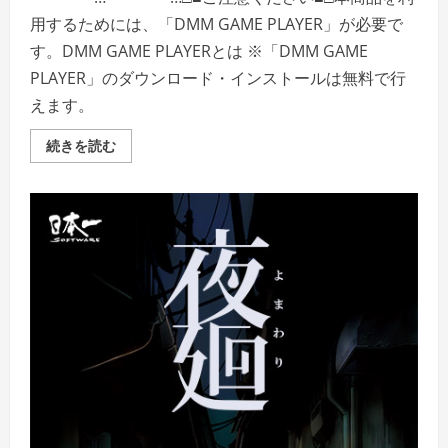
用するためには、「DMM GAME PLAYER」が必要で
す。DMM GAME PLAYERとは ※「DMM GAME
PLAYER」のダウンロード・インストールは無料で行
えます。
深
続きを読む
夜
廻
の
詳
細
を
ご
覧
く
だ
さ
い