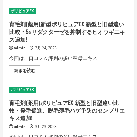
剤
の
(薬
脱
用)
毛
ポリピュアEX
新
薄
型
毛
ポ
育毛剤(薬用)新型ポリピュアEX 新型と旧型違い
ハ
リ
ゲ
ピ
比較・5αリダクターゼを抑制するヒオウギエキ
質
ュ
問：“全
ス追加!
ア
成
EX
分
・
admin
3月 24, 2023
を
バ
教
イ
今回は、口コミ＆評判の多い酵母エキス
え
オ
て
ポ
下
リ
育
続きを読む
さ
リ
毛
い。”の
ン
剤
考
酸
(薬
察
は、
用)
の
ポリピュアEX
ポ
新
詳
リ
型
細
リ
ポ
を
育毛剤(薬用)ポリピュアEX 新型と旧型違い比
ン
リ
ご
酸
ピ
較・発毛促進、脱毛薄毛ハゲ予防のセンブリエ
覧
の
ュ
く
1.*
キス追加!
ア
だ
倍
EX
さ
の
新
い
admin
3月 23, 2023
毛
型
幹
と
今回は、口コミ＆評判の多い酵母エキス