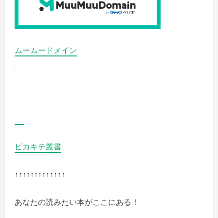
覧
予
く
防
だ
の
さ
セ
い
ン
ブ
リ
ムームードメイン
エ
キ
ス
追
加!
の
詳
細
を
ご
覧
く
だ
さ
ピカキチ叢書
い
↑↑↑↑↑↑↑↑↑↑↑↑↑
あなたの読みたい本がここにある！