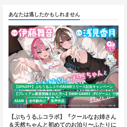
あなたは逃したかもしれません
【20%OFF】ぷちうるふコラボASMRリリース記念キャンペーン
【プレミアム新規登録された方へ】DMM GAMES（PCゲーム）で使える
ASMR
全年齢向け
音声作品
【ぷちうるふコラボ】『クールなお姉さん
＆天然ちゃんと初めてのお泊り〜ふたりに