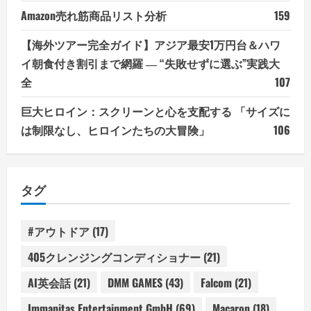
Amazon売れ筋商品リスト分析
159
【海外ツアー完全ガイド】アジア最安1万円台＆ハワ
イ朝食付き割引まで網羅 ― “失敗せずに選ぶ”実践大
全
107
巨大ヒロイン：スクリーンと心を支配する 「サイズに
は制限なし、ヒロインたちの大冒険」
106
タグ
#アウトドア
(17)
405クレンジングコンディショナー
(21)
AI英会話
(21)
DMM GAMES
(43)
Falcom
(21)
Immanitas Entertainment GmbH
(69)
Macaron
(18)