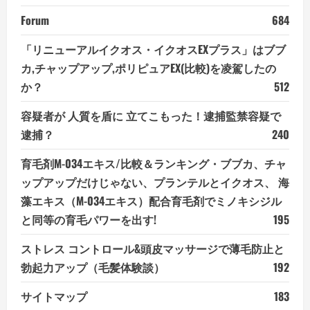
Forum
684
「リニューアルイクオス・イクオスEXプラス」はブブ
カ,チャップアップ,ポリピュアEX(比較)を凌駕したの
か？
512
容疑者が 人質を盾に 立てこもった！逮捕監禁容疑で
逮捕？
240
育毛剤M-034エキス/比較＆ランキング・ブブカ、チャ
ップアップだけじゃない、プランテルとイクオス、 海
藻エキス（M-034エキス）配合育毛剤でミノキシジル
と同等の育毛パワーを出す!
195
ストレス コントロール&頭皮マッサージで薄毛防止と
勃起力アップ（毛髪体験談）
192
サイトマップ
183