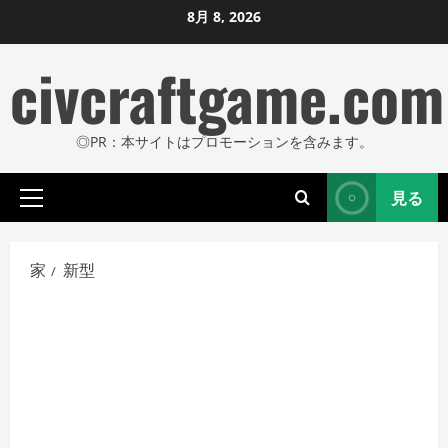
コ
8月 8, 2026
ン
civcraftgame.com
テ
ン
ツ
◎PR：本サイトはプロモーションを含みます。
に
ス
見る
キ
プ
ッ
ラ
プ
イ
家
新型
し
マ
リ
ま
メ
す
ニ
ュ
ー