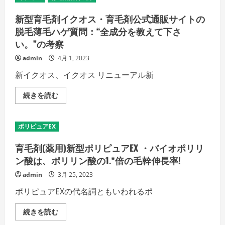
新型育毛剤イクオス・育毛剤公式通販サイトの
脱毛薄毛ハゲ質問：“全成分を教えて下さ
い。”の考察
admin
4月 1, 2023
新イクオス、イクオス リニューアル新
新
続きを読む
型
育
毛
剤
ポリピュアEX
イ
ク
オ
育毛剤(薬用)新型ポリピュアEX ・バイオポリリ
ス・
育
ン酸は、ポリリン酸の1.*倍の毛幹伸長率!
毛
剤
admin
3月 25, 2023
公
式
ポリピュアEXの代名詞ともいわれるポ
通
販
サ
育
続きを読む
イ
毛
ト