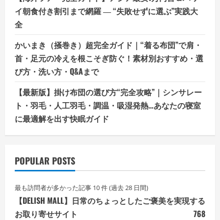
イ朝食付き割引まで網羅 ― “失敗せずに選ぶ”実践大
全
かいまき（掻巻き）超完全ガイド｜“着る布団”で肩・
首・足元の冷えを根こそぎ防ぐ！素材別おすすめ・選
び方・洗い方・Q&Aまで
【最新版】掛け布団の選び方“完全攻略”｜シンサレー
ト・羽毛・人工羽毛・調温・吸湿発熱…あなたの寝室
に最適解を出す快眠ガイド
POPULAR POSTS
最も訪問者が多かった記事 10 件 (過去 28 日間)
【DELISH MALL】日常のちょっとしたご褒美を実現する
お取り寄せサイト
768