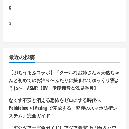
g:
a:
最近の投稿
【ぷちうるふコラボ】『クールなお姉さん＆天然ちゃ
んと初めてのお泊り〜ふたりに挟まれてゆっくり寝よ
うね〜』ASMR【CV：伊藤舞音＆浅見香月】
なくす不安と消える恐怖をゼロにする時代へ
Pebblebee × iMazing で完成する「究極のスマホ防衛シ
ステム」完全ガイド
【海外ツアー完全ガイド】アジア最安1万円台＆ハワ