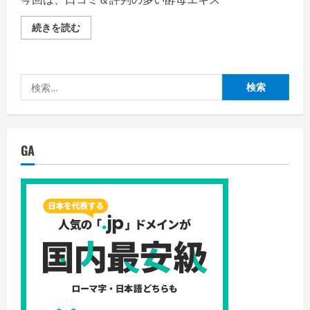
伸
旧
長
型
率!
違
育
続きを読む
の
い
毛
詳
比
剤
細
較・
(薬
を
5α
用)
ご
リ
ポ
覧
検
ダ
リ
く
ク
ピ
だ
索:
タ
ュ
さ
ー
ア
い
ゼ
EX
を
新
抑
型
GA
制
と
す
旧
る
型
ヒ
違
オ
い
ウ
比
ギ
較・
エ
発
キ
毛
ス
促
追
進、
加!
脱
の
毛
詳
薄
細
毛
を
ハ
ご
ゲ