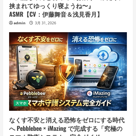
挟まれてゆっくり寝ようね〜』
ASMR【CV：伊藤舞音＆浅見香月】
admin
3月 31, 2026
スマホ
なくす不安と消える恐怖をゼロにする時代
へ Pebblebee × iMazing で完成する「究極の