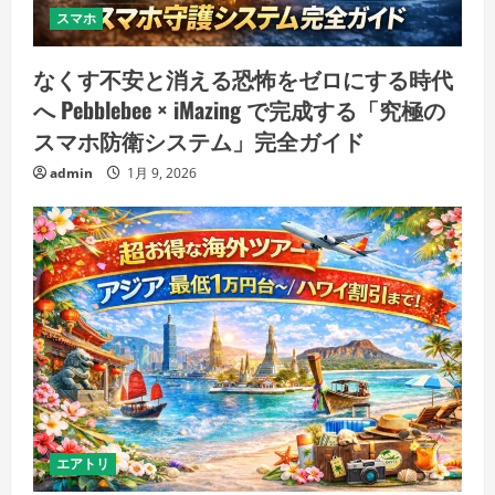
スマホ
なくす不安と消える恐怖をゼロにする時代
へ Pebblebee × iMazing で完成する「究極の
スマホ防衛システム」完全ガイド
admin
1月 9, 2026
エアトリ