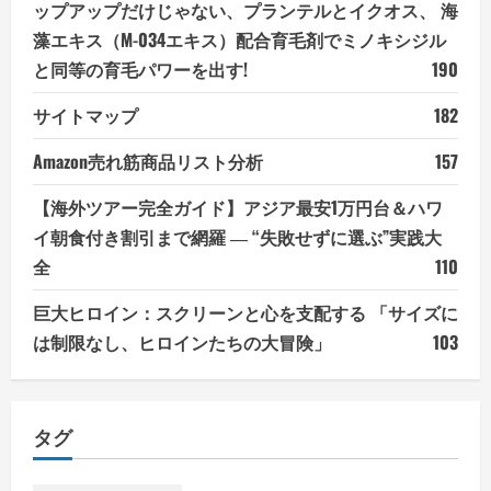
ップアップだけじゃない、プランテルとイクオス、 海
藻エキス（M-034エキス）配合育毛剤でミノキシジル
と同等の育毛パワーを出す!
190
サイトマップ
182
Amazon売れ筋商品リスト分析
157
【海外ツアー完全ガイド】アジア最安1万円台＆ハワ
イ朝食付き割引まで網羅 ― “失敗せずに選ぶ”実践大
全
110
巨大ヒロイン：スクリーンと心を支配する 「サイズに
は制限なし、ヒロインたちの大冒険」
103
タグ