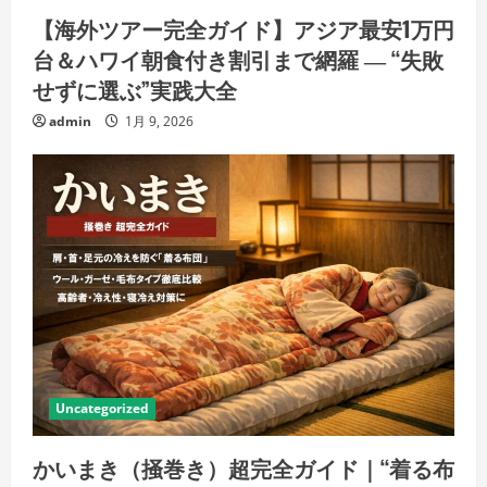
【海外ツアー完全ガイド】アジア最安1万円
台＆ハワイ朝食付き割引まで網羅 ― “失敗
せずに選ぶ”実践大全
admin
1月 9, 2026
Uncategorized
かいまき（掻巻き）超完全ガイド｜“着る布