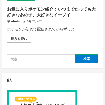
お気に入りポケモン紹介：いつまでたっても大
好きなあの子、大好きなイーブイ
admin
6月 24, 2023
ポケモンが初めて配信されてからずっと
お
続きを読む
気
に
入
り
ポ
検
ケ
モ
索:
ン
紹
介：
い
つ
GA
ま
で
た
っ
て
も
大
好