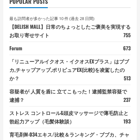
POPULAR POSTS
最も訪問者が多かった記事 10 件 (過去 28 日間)
【DELISH MALL】日常のちょっとしたご褒美を実現する
お取り寄せサイト
755
Forum
673
「リニューアルイクオス・イクオスEXプラス」はブブ
カ,チャップアップ,ポリピュアEX(比較)を凌駕したの
か？
513
容疑者が 人質を盾に 立てこもった！逮捕監禁容疑で
逮捕？
237
ストレス コントロール&頭皮マッサージで薄毛防止と
勃起力アップ（毛髪体験談）
193
育毛剤M-034エキス/比較＆ランキング・ブブカ、チャ