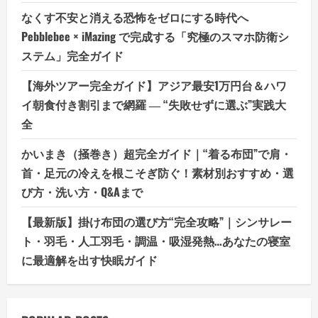
なくす不安と消える恐怖をゼロにする時代へ
Pebblebee × iMazing で完成する「究極のスマホ防衛シ
ステム」完全ガイド
【海外ツアー完全ガイド】アジア最安1万円台＆ハワ
イ朝食付き割引まで網羅 ― “失敗せずに選ぶ”実践大
全
かいまき（掻巻き）超完全ガイド｜“着る布団”で肩・
首・足元の冷えを根こそぎ防ぐ！素材別おすすめ・選
び方・洗い方・Q&Aまで
【最新版】掛け布団の選び方“完全攻略”｜シンサレー
ト・羽毛・人工羽毛・調温・吸湿発熱…あなたの寝室
に最適解を出す快眠ガイド