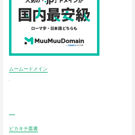
き
な
あ
の
子、
大
好
き
な
イ
ー
ブ
イ
の
詳
細
ムームードメイン
を
ご
覧
く
だ
さ
い
ピカキチ叢書