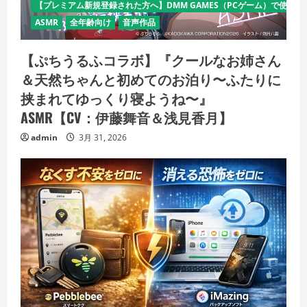
【プレミアム新規登録された方へ】DMM GAMES（PCゲーム）で使える
ASMR
全年齢向け
音声作品
【ぷちうるふコラボ】『クールなお姉さん
＆天然ちゃんと初めてのお泊り〜ふたりに
挟まれてゆっくり寝ようね〜』
ASMR【CV：伊藤舞音＆浅見香月】
admin
3月 31, 2026