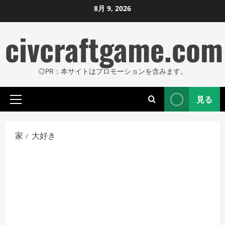
コ
8月 9, 2026
ン
civcraftgame.com
テ
ン
ツ
◎PR：本サイトはプロモーションを含みます。
に
ス
見る
キ
プ
ッ
ラ
プ
イ
家
大好き
し
マ
リ
ま
メ
す
ニ
ュ
ー