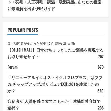
ト・羽毛・人工羽毛・調温・吸湿発熱…あなたの寝室
に最適解を出す快眠ガイド
POPULAR POSTS
最も訪問者が多かった記事 10 件 (過去 28 日間)
【DELISH MALL】日常のちょっとしたご褒美を実現する
お取り寄せサイト
757
Forum
673
「リニューアルイクオス・イクオスEXプラス」はブブ
カ,チャップアップ,ポリピュアEX(比較)を凌駕したの
か？
520
容疑者が 人質を盾に 立てこもった！逮捕監禁容疑で
逮捕？
238