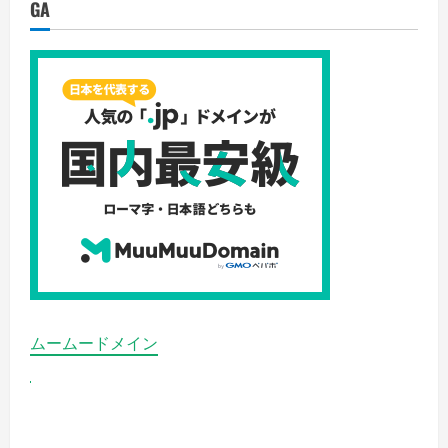
GA
７
秒
無
料
お
見
積
り
【ト
ッ
プ・
マ
ネ
ジ
メ
ン
ト】
の
詳
細
を
ご
覧
く
ムームードメイン
だ
さ
い