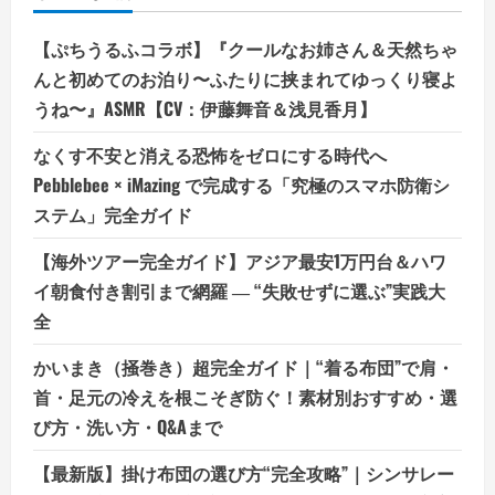
【ぷちうるふコラボ】『クールなお姉さん＆天然ちゃ
んと初めてのお泊り〜ふたりに挟まれてゆっくり寝よ
うね〜』ASMR【CV：伊藤舞音＆浅見香月】
なくす不安と消える恐怖をゼロにする時代へ
Pebblebee × iMazing で完成する「究極のスマホ防衛シ
ステム」完全ガイド
【海外ツアー完全ガイド】アジア最安1万円台＆ハワ
イ朝食付き割引まで網羅 ― “失敗せずに選ぶ”実践大
全
かいまき（掻巻き）超完全ガイド｜“着る布団”で肩・
首・足元の冷えを根こそぎ防ぐ！素材別おすすめ・選
び方・洗い方・Q&Aまで
【最新版】掛け布団の選び方“完全攻略”｜シンサレー