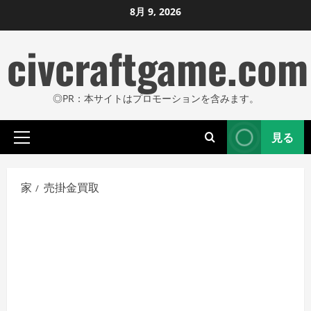
コ
8月 9, 2026
ン
civcraftgame.com
テ
ン
ツ
◎PR：本サイトはプロモーションを含みます。
に
ス
見る
キ
プ
ッ
ラ
プ
イ
家
売掛金買取
し
マ
リ
ま
メ
す
ニ
ュ
ー