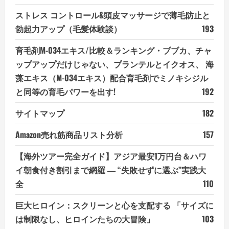
ストレス コントロール&頭皮マッサージで薄毛防止と
勃起力アップ（毛髪体験談）
193
育毛剤M-034エキス/比較＆ランキング・ブブカ、チャ
ップアップだけじゃない、プランテルとイクオス、 海
藻エキス（M-034エキス）配合育毛剤でミノキシジル
と同等の育毛パワーを出す!
192
サイトマップ
182
Amazon売れ筋商品リスト分析
157
【海外ツアー完全ガイド】アジア最安1万円台＆ハワ
イ朝食付き割引まで網羅 ― “失敗せずに選ぶ”実践大
全
110
巨大ヒロイン：スクリーンと心を支配する 「サイズに
は制限なし、ヒロインたちの大冒険」
103