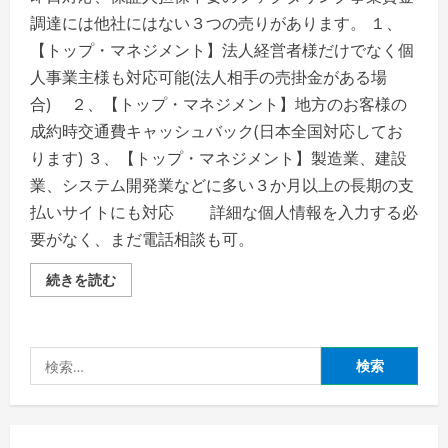
調達には他社にはない３つの売りがあります。 １、
【トップ・マネジメント】法人経営者様だけでなく個
人事業主様も対応可能(法人相手の売掛金がある場
合) ２、【トップ・マネジメント】地方のお客様の
成約時交通費キャッシュバック(日本全国対応してお
ります) ３、【トップ・マネジメント】製造業、建設
業、システム開発業などに多い３か月以上の長期の支
払いサイトにも対応 詳細な個人情報を入力する必
要がなく、まだ電話相談も可。
フ
続きを読む
ァ
ク
タ
リ
ン
検
グ
事
索:
業
資
金
調
達