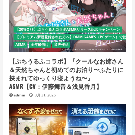
【20%OFF】ぷちうるふコラボASMRリリース記念キャンペーン
【プレミアム新規登録された方へ】DMM GAMES（PCゲーム）で使える
ASMR
全年齢向け
音声作品
【ぷちうるふコラボ】『クールなお姉さん
＆天然ちゃんと初めてのお泊り〜ふたりに
挟まれてゆっくり寝ようね〜』
ASMR【CV：伊藤舞音＆浅見香月】
admin
3月 31, 2026