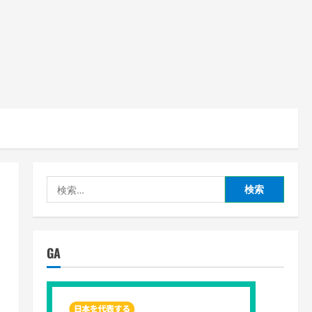
検
索:
GA