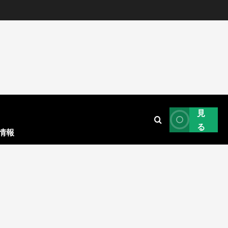
見
る
情報