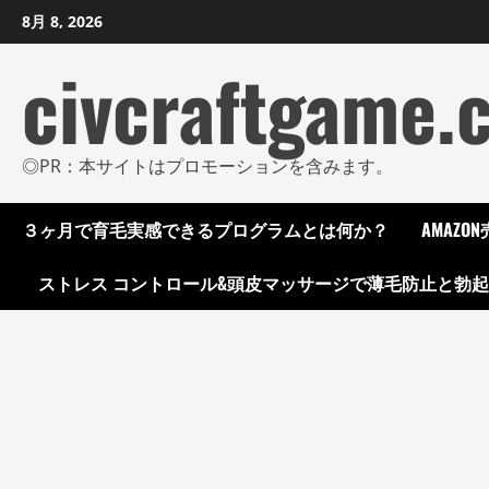
コ
8月 8, 2026
ン
civcraftgame.
テ
ン
ツ
に
◎PR：本サイトはプロモーションを含みます。
ス
キ
３ヶ月で育毛実感できるプログラムとは何か？
AMAZ
ッ
プ
ストレス コントロール&頭皮マッサージで薄毛防止と勃
し
ま
す