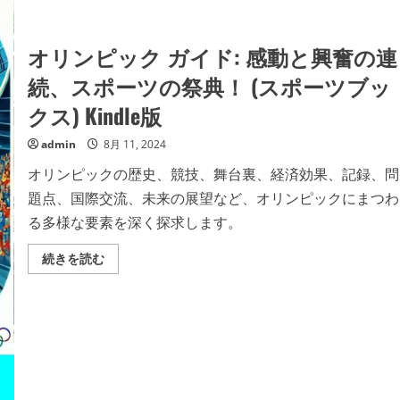
オリンピック ガイド: 感動と興奮の連
続、スポーツの祭典！ (スポーツブッ
クス) Kindle版
admin
8月 11, 2024
オリンピックの歴史、競技、舞台裏、経済効果、記録、問
題点、国際交流、未来の展望など、オリンピックにまつわ
る多様な要素を深く探求します。
オ
続きを読む
リ
ン
ピ
ッ
ク
ガ
イ
ド:
感
動
と