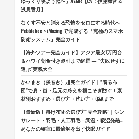
ゆっくり寝ようね〜』ASMR【CV：伊藤舞音＆
浅見香月】
なくす不安と消える恐怖をゼロにする時代へ
Pebblebee × iMazing で完成する「究極のスマホ
防衛システム」完全ガイド
【海外ツアー完全ガイド】アジア最安1万円台
＆ハワイ朝食付き割引まで網羅 ― “失敗せずに
選ぶ”実践大全
かいまき（掻巻き）超完全ガイド｜“着る布
団”で肩・首・足元の冷えを根こそぎ防ぐ！素
材別おすすめ・選び方・洗い方・Q&Aまで
【最新版】掛け布団の選び方“完全攻略”｜シン
サレート・羽毛・人工羽毛・調温・吸湿発熱…
あなたの寝室に最適解を出す快眠ガイド