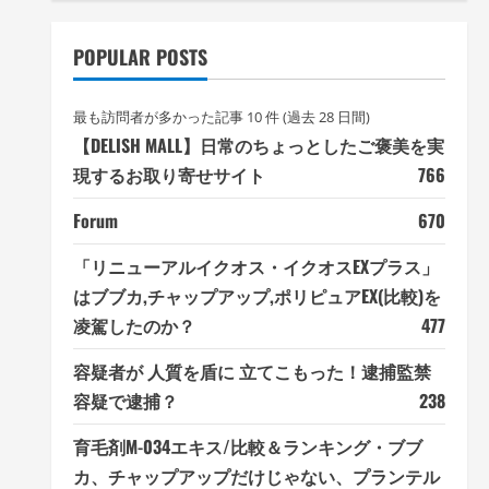
POPULAR POSTS
最も訪問者が多かった記事 10 件 (過去 28 日間)
【DELISH MALL】日常のちょっとしたご褒美を実
現するお取り寄せサイト
766
Forum
670
「リニューアルイクオス・イクオスEXプラス」
はブブカ,チャップアップ,ポリピュアEX(比較)を
凌駕したのか？
477
容疑者が 人質を盾に 立てこもった！逮捕監禁
容疑で逮捕？
238
育毛剤M-034エキス/比較＆ランキング・ブブ
カ、チャップアップだけじゃない、プランテル