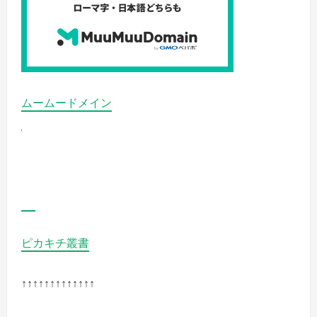
プ
リ
メ
ン
ト】
腎
臓
の
健
康
ムームードメイン
維
持
に
の
詳
細
を
ご
覧
く
だ
さ
い
ピカキチ叢書
↑↑↑↑↑↑↑↑↑↑↑↑↑