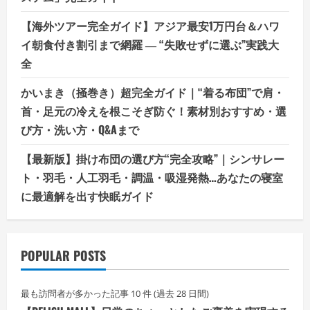
【海外ツアー完全ガイド】アジア最安1万円台＆ハワ
イ朝食付き割引まで網羅 ― “失敗せずに選ぶ”実践大
全
かいまき（掻巻き）超完全ガイド｜“着る布団”で肩・
首・足元の冷えを根こそぎ防ぐ！素材別おすすめ・選
び方・洗い方・Q&Aまで
【最新版】掛け布団の選び方“完全攻略”｜シンサレー
ト・羽毛・人工羽毛・調温・吸湿発熱…あなたの寝室
に最適解を出す快眠ガイド
POPULAR POSTS
最も訪問者が多かった記事 10 件 (過去 28 日間)