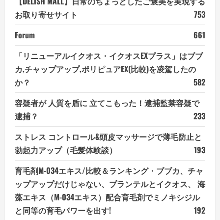
【DELISH MALL】日常のちょっとしたご褒美を実現する
お取り寄せサイト
753
Forum
661
「リニューアルイクオス・イクオスEXプラス」はブブ
カ,チャップアップ,ポリピュアEX(比較)を凌駕したの
か？
582
容疑者が 人質を盾に 立てこもった！逮捕監禁容疑で
逮捕？
233
ストレス コントロール&頭皮マッサージで薄毛防止と
勃起力アップ（毛髪体験談）
193
育毛剤M-034エキス/比較＆ランキング・ブブカ、チャ
ップアップだけじゃない、プランテルとイクオス、 海
藻エキス（M-034エキス）配合育毛剤でミノキシジル
と同等の育毛パワーを出す!
192