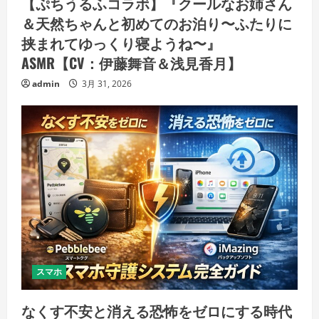
【ぷちうるふコラボ】『クールなお姉さん
＆天然ちゃんと初めてのお泊り〜ふたりに
挟まれてゆっくり寝ようね〜』
ASMR【CV：伊藤舞音＆浅見香月】
admin
3月 31, 2026
スマホ
なくす不安と消える恐怖をゼロにする時代