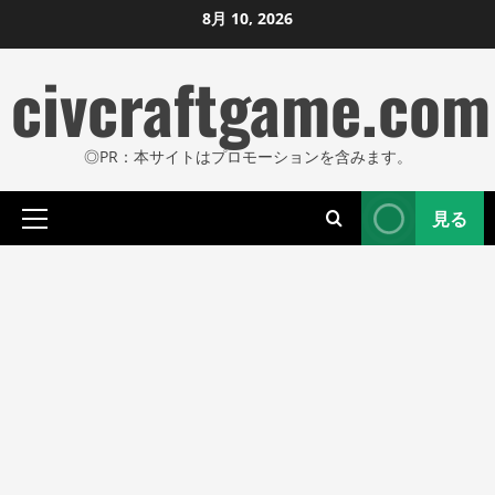
コ
8月 10, 2026
ン
civcraftgame.com
テ
ン
ツ
◎PR：本サイトはプロモーションを含みます。
に
ス
見る
キ
プ
ッ
ラ
プ
イ
し
マ
リ
ま
メ
す
ニ
ュ
ー