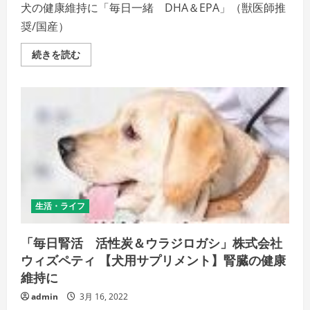
犬の健康維持に「毎日一緒 DHA＆EPA」（獣医師推
奨/国産）
【犬
続きを読む
用
サ
プ
リ
メ
ン
ト】
株
式
会
社
ウ
ィ
ズ
ペ
生活・ライフ
テ
ィ・
シ
ニ
「毎日腎活 活性炭＆ウラジロガシ」株式会社
ア
ウィズペティ 【犬用サプリメント】腎臓の健康
犬
の
維持に
健
康
維
admin
3月 16, 2022
持