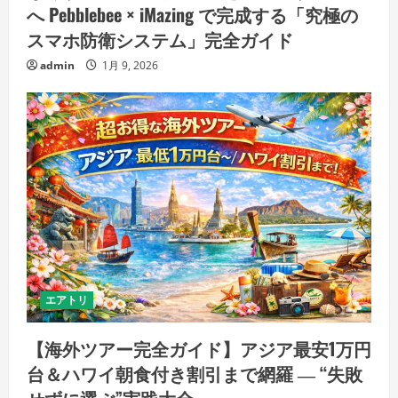
へ Pebblebee × iMazing で完成する「究極の
スマホ防衛システム」完全ガイド
admin
1月 9, 2026
エアトリ
【海外ツアー完全ガイド】アジア最安1万円
台＆ハワイ朝食付き割引まで網羅 ― “失敗
せずに選ぶ”実践大全