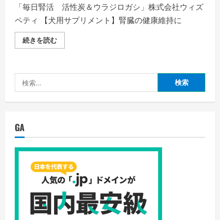
に
「毎日腎活 活性炭＆ウラジロガシ」株式会社ウィズ
「毎
日
ペティ 【犬用サプリメント】腎臓の健康維持に
一
緒
DHA
「毎
続きを読む
＆
日
EPA」
腎
（獣
活
医
活
師
性
検
推
炭
奨/
＆
索:
国
ウ
産）
ラ
の
ジ
詳
ロ
細
ガ
GA
を
シ」
ご
株
覧
式
く
会
だ
社
さ
ウ
い
ィ
ズ
ペ
テ
ィ
【犬
用
サ