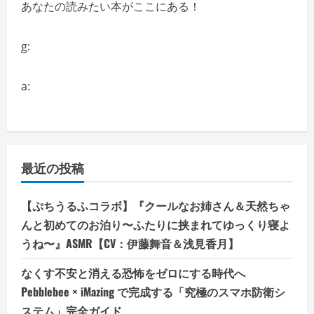
あなたの読みたい本がここにある！
g:
a:
最近の投稿
【ぷちうるふコラボ】『クールなお姉さん＆天然ちゃ
んと初めてのお泊り〜ふたりに挟まれてゆっくり寝よ
うね〜』ASMR【CV：伊藤舞音＆浅見香月】
なくす不安と消える恐怖をゼロにする時代へ
Pebblebee × iMazing で完成する「究極のスマホ防衛シ
ステム」完全ガイド