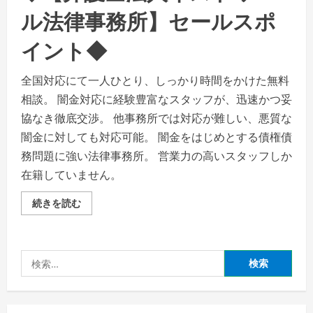
ル法律事務所】セールスポ
イント◆
全国対応にて一人ひとり、しっかり時間をかけた無料
相談。 闇金対応に経験豊富なスタッフが、迅速かつ妥
協なき徹底交渉。 他事務所では対応が難しい、悪質な
闇金に対しても対応可能。 闇金をはじめとする債権債
務問題に強い法律事務所。 営業力の高いスタッフしか
在籍していません。
借
続きを読む
金
問
題
に
専
検
門
特
索:
化
し
た
債