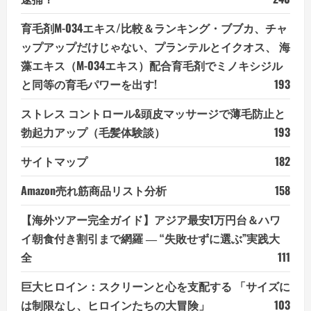
育毛剤M-034エキス/比較＆ランキング・ブブカ、チャ
ップアップだけじゃない、プランテルとイクオス、 海
藻エキス（M-034エキス）配合育毛剤でミノキシジル
と同等の育毛パワーを出す!
193
ストレス コントロール&頭皮マッサージで薄毛防止と
勃起力アップ（毛髪体験談）
193
サイトマップ
182
Amazon売れ筋商品リスト分析
158
【海外ツアー完全ガイド】アジア最安1万円台＆ハワ
イ朝食付き割引まで網羅 ― “失敗せずに選ぶ”実践大
全
111
巨大ヒロイン：スクリーンと心を支配する 「サイズに
は制限なし、ヒロインたちの大冒険」
103