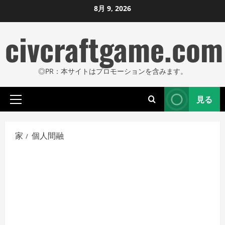
コ
8月 9, 2026
ン
civcraftgame.com
テ
ン
ツ
◎PR：本サイトはプロモーションを含みます。
に
ス
見る
キ
プ
ッ
ラ
プ
イ
家
個人間融
し
マ
リ
ま
メ
す
ニ
ュ
ー