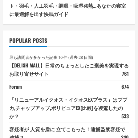
ト・羽毛・人工羽毛・調温・吸湿発熱…あなたの寝室
に最適解を出す快眠ガイド
POPULAR POSTS
最も訪問者が多かった記事 10 件 (過去 28 日間)
【DELISH MALL】日常のちょっとしたご褒美を実現する
お取り寄せサイト
761
Forum
674
「リニューアルイクオス・イクオスEXプラス」はブブ
カ,チャップアップ,ポリピュアEX(比較)を凌駕したの
か？
533
容疑者が 人質を盾に 立てこもった！逮捕監禁容疑で
逮捕？
240