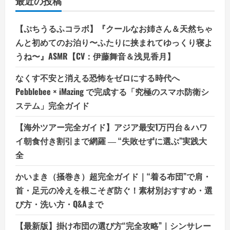
最近の投稿
【ぷちうるふコラボ】『クールなお姉さん＆天然ちゃ
んと初めてのお泊り〜ふたりに挟まれてゆっくり寝よ
うね〜』ASMR【CV：伊藤舞音＆浅見香月】
なくす不安と消える恐怖をゼロにする時代へ
Pebblebee × iMazing で完成する「究極のスマホ防衛シ
ステム」完全ガイド
【海外ツアー完全ガイド】アジア最安1万円台＆ハワ
イ朝食付き割引まで網羅 ― “失敗せずに選ぶ”実践大
全
かいまき（掻巻き）超完全ガイド｜“着る布団”で肩・
首・足元の冷えを根こそぎ防ぐ！素材別おすすめ・選
び方・洗い方・Q&Aまで
【最新版】掛け布団の選び方“完全攻略”｜シンサレー