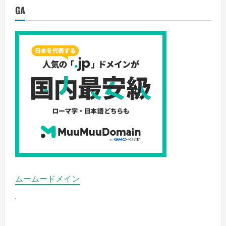
務
GA
整
理！
【弁
護
士
法
人
イ
ス
ト
ワ
ー
ル
法
律
事
務
所】
の
詳
細
を
ご
覧
ムームードメイン
く
だ
さ
い