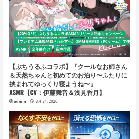
【20%OFF】ぷちうるふコラボASMRリリース記念キャンペーン
【プレミアム新規登録された方へ】DMM GAMES（PCゲーム）で使える
ASMR
全年齢向け
音声作品
【ぷちうるふコラボ】『クールなお姉さん
＆天然ちゃんと初めてのお泊り〜ふたりに
挟まれてゆっくり寝ようね〜』
ASMR【CV：伊藤舞音＆浅見香月】
admin
3月 31, 2026