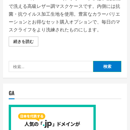
で洗える高級レザー調マスクケースです。内側には抗
菌・抗ウイルス加工生地を使用。豊富なカラーバリエ
ーションとお得なセット購入オプションで、毎日のマ
スクライフをより洗練されたものにします。
ARASAWA
続きを読む
の
高
級
感
溢
検
れ
る
索:
「ARAU-
MA（ア
ラ
ウ
ー
GA
マ）」
マ
ス
ク
ケ
ー
ス
「毎
日