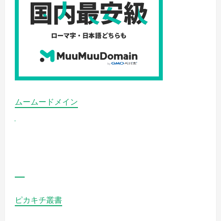
の
マ
ス
ク
ラ
イ
フ
を
洗
練
さ
れ
た
も
の
ムームードメイン
に」
の
詳
細
を
ご
覧
く
だ
さ
い
ピカキチ叢書