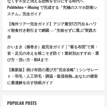
なくす不安と消える恐怖をゼロにする時代へ
Pebblebee × iMazing で完成する「究極のスマホ防衛シ
ステム」完全ガイド
【海外ツアー完全ガイド】アジア最安1万円台＆ハワ
イ朝食付き割引まで網羅 ― “失敗せずに選ぶ”実践大
全
かいまき（掻巻き）超完全ガイド｜“着る布団”で肩・
首・足元の冷えを根こそぎ防ぐ！素材別おすすめ・選
び方・洗い方・Q&Aまで
【最新版】掛け布団の選び方“完全攻略”｜シンサレー
ト・羽毛・人工羽毛・調温・吸湿発熱…あなたの寝室
に最適解を出す快眠ガイド
POPULAR POSTS