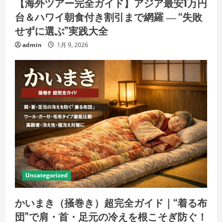
【海外ツアー完全ガイド】アジア最安1万円
台＆ハワイ朝食付き割引まで網羅 ― “失敗
せずに選ぶ”実践大全
admin
1月 9, 2026
Uncategorized
かいまき（掻巻き）超完全ガイド｜“着る布
団”で肩・首・足元の冷えを根こそぎ防ぐ！