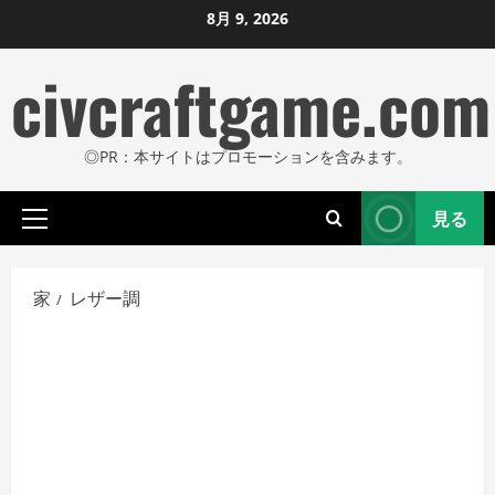
コ
8月 9, 2026
ン
civcraftgame.com
テ
ン
ツ
◎PR：本サイトはプロモーションを含みます。
に
ス
見る
キ
プ
ッ
ラ
プ
イ
家
レザー調
し
マ
リ
ま
メ
す
ニ
ュ
ー