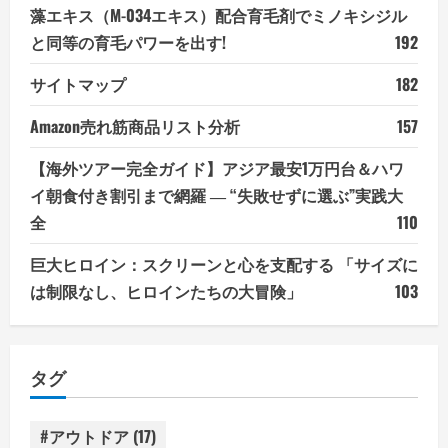
藻エキス（M-034エキス）配合育毛剤でミノキシジル
と同等の育毛パワーを出す!
192
サイトマップ
182
Amazon売れ筋商品リスト分析
157
【海外ツアー完全ガイド】アジア最安1万円台＆ハワ
イ朝食付き割引まで網羅 ― “失敗せずに選ぶ”実践大
全
110
巨大ヒロイン：スクリーンと心を支配する 「サイズに
は制限なし、ヒロインたちの大冒険」
103
タグ
#アウトドア
(17)