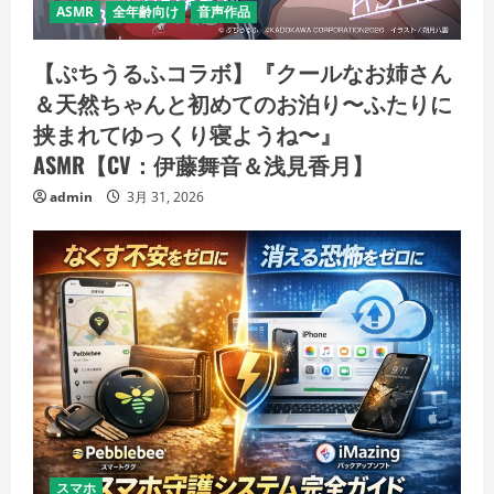
ASMR
全年齢向け
音声作品
【ぷちうるふコラボ】『クールなお姉さん
＆天然ちゃんと初めてのお泊り〜ふたりに
挟まれてゆっくり寝ようね〜』
ASMR【CV：伊藤舞音＆浅見香月】
admin
3月 31, 2026
スマホ