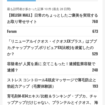
最も訪問者が多かった記事 10 件 (過去 28 日間)
【DELISH MALL】日常のちょっとしたご褒美を実現する
お取り寄せサイト
760
Forum
673
「リニューアルイクオス・イクオスEXプラス」はブブ
カ,チャップアップ,ポリピュアEX(比較)を凌駕したの
か？
529
容疑者が 人質を盾に 立てこもった！逮捕監禁容疑で
逮捕？
240
ストレス コントロール&頭皮マッサージで薄毛防止と
勃起力アップ（毛髪体験談）
193
育毛剤M-034エキス/比較＆ランキング・ブブカ、チャ
ップアップだけじゃない、プランテルとイクオス、 海