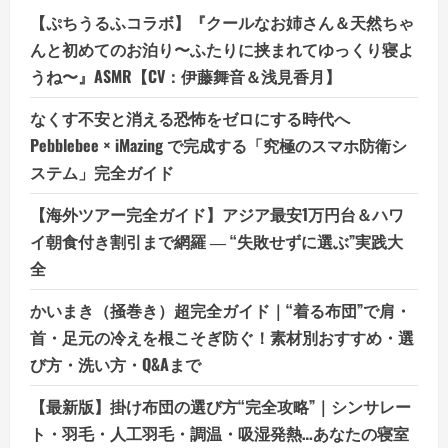
【ぷちうるふコラボ】『クールなお姉さん＆天然ちゃ
んと初めてのお泊り〜ふたりに挟まれてゆっくり寝よ
うね〜』ASMR【CV：伊藤舞音＆浅見香月】
なくす不安と消える恐怖をゼロにする時代へ
Pebblebee × iMazing で完成する「究極のスマホ防衛シ
ステム」完全ガイド
【海外ツアー完全ガイド】アジア最安1万円台＆ハワ
イ朝食付き割引まで網羅 ― “失敗せずに選ぶ”実践大
全
かいまき（掻巻き）超完全ガイド｜“着る布団”で肩・
首・足元の冷えを根こそぎ防ぐ！素材別おすすめ・選
び方・洗い方・Q&Aまで
【最新版】掛け布団の選び方“完全攻略”｜シンサレー
ト・羽毛・人工羽毛・調温・吸湿発熱…あなたの寝室