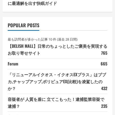
に最適解を出す快眠ガイド
POPULAR POSTS
最も訪問者が多かった記事 10 件 (過去 28 日間)
【DELISH MALL】日常のちょっとしたご褒美を実現する
お取り寄せサイト
765
Forum
665
「リニューアルイクオス・イクオスEXプラス」はブブ
カ,チャップアップ,ポリピュアEX(比較)を凌駕したの
か？
432
容疑者が 人質を盾に 立てこもった！逮捕監禁容疑で
逮捕？
235