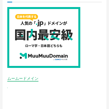
ト
リ
史
上
最
強
の
ス
カ
イ
マ
ー
ク
BLACK
FRIDAY
セ
ー
ル
徹
底
ガ
イ
ド！
ムームードメイン
の
詳
細
を
ご
覧
く
だ
さ