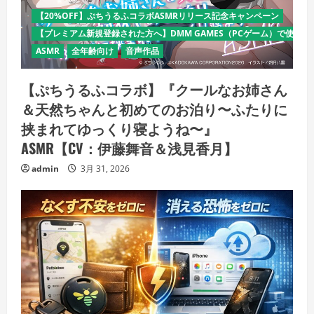
【20%OFF】ぷちうるふコラボASMRリリース記念キャンペーン
【プレミアム新規登録された方へ】DMM GAMES（PCゲーム）で使える
ASMR
全年齢向け
音声作品
【ぷちうるふコラボ】『クールなお姉さん
＆天然ちゃんと初めてのお泊り〜ふたりに
挟まれてゆっくり寝ようね〜』
ASMR【CV：伊藤舞音＆浅見香月】
admin
3月 31, 2026