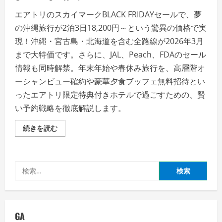
エアトリのスカイマークBLACK FRIDAYセールで、夢
の沖縄旅行が2泊3日18,200円～という驚異の価格で実
現！沖縄・宮古島・北海道を含む全路線が2026年3月
まで大特価です。さらに、JAL、Peach、FDAのセール
情報も同時解禁。年末年始や春休み旅行を、高層階オ
ーシャンビュー確約や豪華夕食ブッフェ無料招待とい
ったエアトリ限定特典付きホテルで過ごすための、賢
い予約戦略を徹底解説します。
【破
続きを読む
格】
沖
縄
2
泊
検
3
日
索:
18,200
円
か
ら！
エ
GA
ア