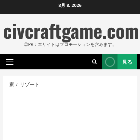
コ
8月 8, 2026
ン
civcraftgame.com
テ
ン
ツ
◎PR：本サイトはプロモーションを含みます。
に
ス
見る
キ
プ
ッ
ラ
プ
イ
家
リゾート
し
マ
リ
ま
メ
す
ニ
ュ
ー