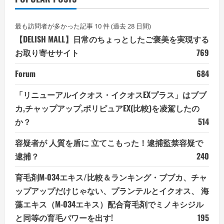
最も訪問者が多かった記事 10 件 (過去 28 日間)
【DELISH MALL】日常のちょっとしたご褒美を実現する
お取り寄せサイト
769
Forum
684
「リニューアルイクオス・イクオスEXプラス」はブブ
カ,チャップアップ,ポリピュアEX(比較)を凌駕したの
か？
514
容疑者が 人質を盾に 立てこもった！逮捕監禁容疑で
逮捕？
240
育毛剤M-034エキス/比較＆ランキング・ブブカ、チャ
ップアップだけじゃない、プランテルとイクオス、 海
藻エキス（M-034エキス）配合育毛剤でミノキシジル
と同等の育毛パワーを出す!
195