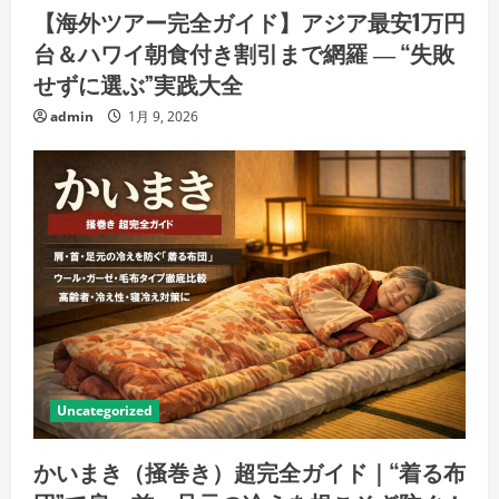
【海外ツアー完全ガイド】アジア最安1万円
台＆ハワイ朝食付き割引まで網羅 ― “失敗
せずに選ぶ”実践大全
admin
1月 9, 2026
Uncategorized
かいまき（掻巻き）超完全ガイド｜“着る布