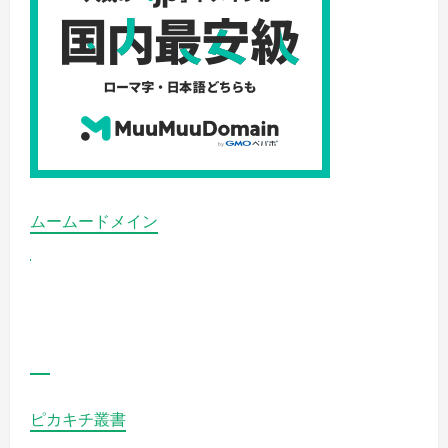
グ
イ
ン
で
–
ロ
リ
ポ
ッ
プ
×
ム
ー
ム
ー
ド
ムームードメイン
メ
イ
ン
の
詳
細
を
ご
覧
く
だ
さ
い
ピカキチ叢書