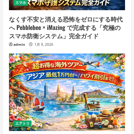
スマホ
なくす不安と消える恐怖をゼロにする時代
へ Pebblebee × iMazing で完成する「究極の
スマホ防衛システム」完全ガイド
admin
1月 9, 2026
エアトリ