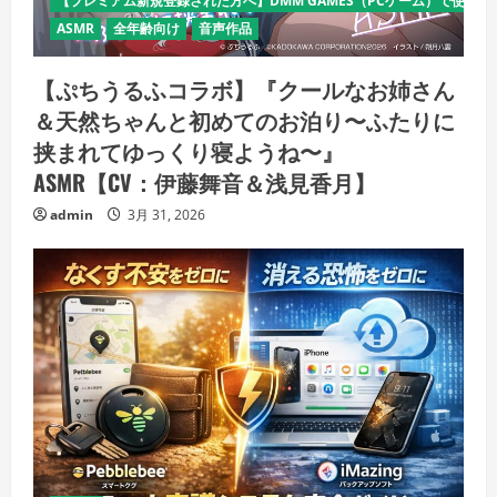
【プレミアム新規登録された方へ】DMM GAMES（PCゲーム）で使える
ASMR
全年齢向け
音声作品
【ぷちうるふコラボ】『クールなお姉さん
＆天然ちゃんと初めてのお泊り〜ふたりに
挟まれてゆっくり寝ようね〜』
ASMR【CV：伊藤舞音＆浅見香月】
admin
3月 31, 2026