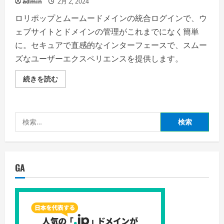
admin
2月 2, 2024
ロリポップとムームードメインの統合ログインで、ウ
ェブサイトとドメインの管理がこれまでになく簡単
に。セキュアで直感的なインターフェースで、スムー
ズなユーザーエクスペリエンスを提供します。
シ
続きを読む
ン
プ
ル
で
セ
検
キ
ュ
索:
ア、
二
つ
の
サ
GA
ー
ビ
ス
を
一
つ
の
ロ