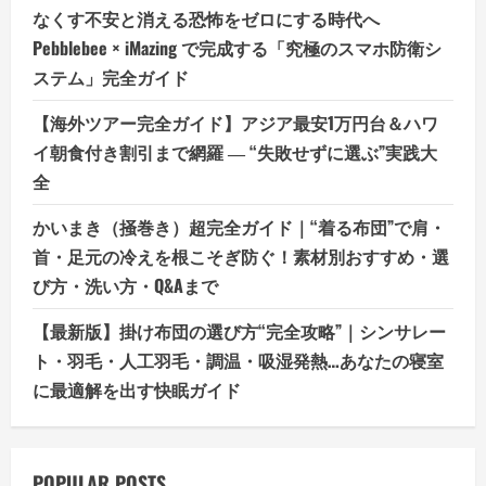
なくす不安と消える恐怖をゼロにする時代へ
Pebblebee × iMazing で完成する「究極のスマホ防衛シ
ステム」完全ガイド
【海外ツアー完全ガイド】アジア最安1万円台＆ハワ
イ朝食付き割引まで網羅 ― “失敗せずに選ぶ”実践大
全
かいまき（掻巻き）超完全ガイド｜“着る布団”で肩・
首・足元の冷えを根こそぎ防ぐ！素材別おすすめ・選
び方・洗い方・Q&Aまで
【最新版】掛け布団の選び方“完全攻略”｜シンサレー
ト・羽毛・人工羽毛・調温・吸湿発熱…あなたの寝室
に最適解を出す快眠ガイド
POPULAR POSTS