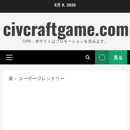
コ
8月 8, 2026
ン
civcraftgame.com
テ
ン
ツ
◎PR：本サイトはプロモーションを含みます。
に
ス
見る
キ
プ
ッ
ラ
プ
イ
家
ユーザーフレンドリー
し
マ
リ
ま
メ
す
ニ
ュ
ー