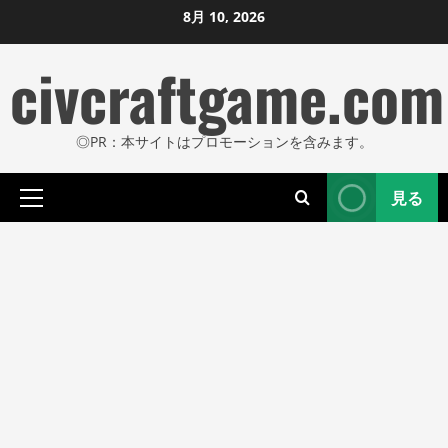
コ
8月 10, 2026
ン
civcraftgame.com
テ
ン
ツ
◎PR：本サイトはプロモーションを含みます。
に
ス
見る
キ
プ
ッ
ラ
プ
イ
し
マ
リ
ま
メ
す
ニ
ュ
ー