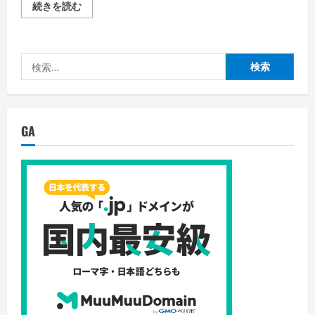
い
ト
続きを読む
ラ
イ
ズ
の
メ
検
リ
ッ
索:
ト：
専
門
家
が
GA
あ
な
た
を
コ
ン
サ
ル
テ
ィ
ン
グ
で
英
語
習
得
の
詳