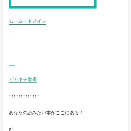
細
を
ご
覧
く
ムームードメイン
だ
さ
い
ピカキチ叢書
↑↑↑↑↑↑↑↑↑↑↑↑↑
あなたの読みたい本がここにある！
g: