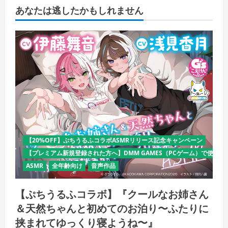
あなたは逃したかもしれません
【20%OFF】ぷちうるふコラボASMRリリース記念キャンペーン
【プレミアム新規登録された方へ】DMM GAMES（PCゲーム）で使える
ASMR
全年齢向け
音声作品
【ぷちうるふコラボ】『クールなお姉さん
＆天然ちゃんと初めてのお泊り〜ふたりに
挟まれてゆっくり寝ようね〜』