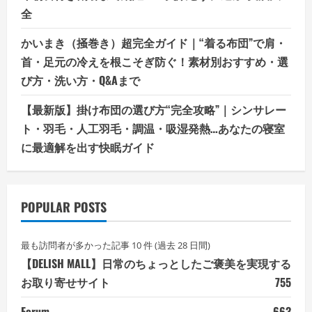
全
かいまき（掻巻き）超完全ガイド｜“着る布団”で肩・
首・足元の冷えを根こそぎ防ぐ！素材別おすすめ・選
び方・洗い方・Q&Aまで
【最新版】掛け布団の選び方“完全攻略”｜シンサレー
ト・羽毛・人工羽毛・調温・吸湿発熱…あなたの寝室
に最適解を出す快眠ガイド
POPULAR POSTS
最も訪問者が多かった記事 10 件 (過去 28 日間)
【DELISH MALL】日常のちょっとしたご褒美を実現する
お取り寄せサイト
755
Forum
663