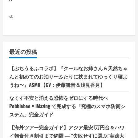
a:
最近の投稿
【ぷちうるふコラボ】『クールなお姉さん＆天然ちゃ
んと初めてのお泊り〜ふたりに挟まれてゆっくり寝よ
うね〜』ASMR【CV：伊藤舞音＆浅見香月】
なくす不安と消える恐怖をゼロにする時代へ
Pebblebee × iMazing で完成する「究極のスマホ防衛シ
ステム」完全ガイド
【海外ツアー完全ガイド】アジア最安1万円台＆ハワ
イ朝食付き割引まで網羅 ― “失敗せずに選ぶ”実践大