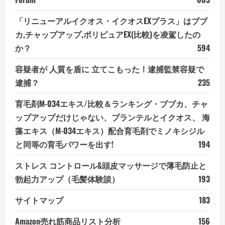
「リニューアルイクオス・イクオスEXプラス」はブブ
カ,チャップアップ,ポリピュアEX(比較)を凌駕したの
か？
594
容疑者が 人質を盾に 立てこもった！逮捕監禁容疑で
逮捕？
235
育毛剤M-034エキス/比較＆ランキング・ブブカ、チャ
ップアップだけじゃない、プランテルとイクオス、 海
藻エキス（M-034エキス）配合育毛剤でミノキシジル
と同等の育毛パワーを出す!
194
ストレス コントロール&頭皮マッサージで薄毛防止と
勃起力アップ（毛髪体験談）
193
サイトマップ
183
Amazon売れ筋商品リスト分析
156