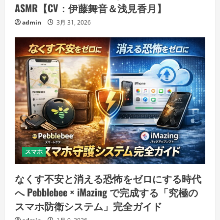
ASMR【CV：伊藤舞音＆浅見香月】
admin
3月 31, 2026
スマホ
なくす不安と消える恐怖をゼロにする時代
へ Pebblebee × iMazing で完成する「究極の
スマホ防衛システム」完全ガイド