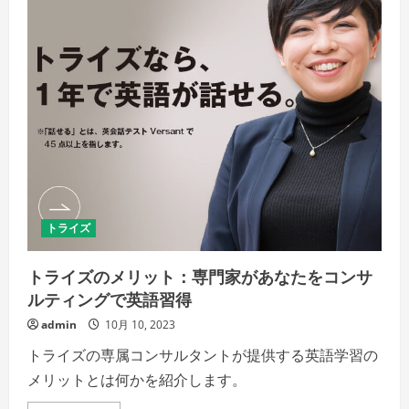
の
メ
リ
ッ
ト、
デ
メ
リ
ッ
ト、
種
類、
手
続
き
方
法、
資
トライズ
金
調
達
効
トライズのメリット：専門家があなたをコンサ
果
の
ルティングで英語習得
詳
細
admin
10月 10, 2023
を
ご
トライズの専属コンサルタントが提供する英語学習の
覧
く
メリットとは何かを紹介します。
だ
さ