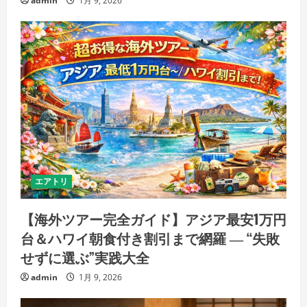
admin
1月 9, 2026
エアトリ
【海外ツアー完全ガイド】アジア最安1万円
台＆ハワイ朝食付き割引まで網羅 ― “失敗
せずに選ぶ”実践大全
admin
1月 9, 2026