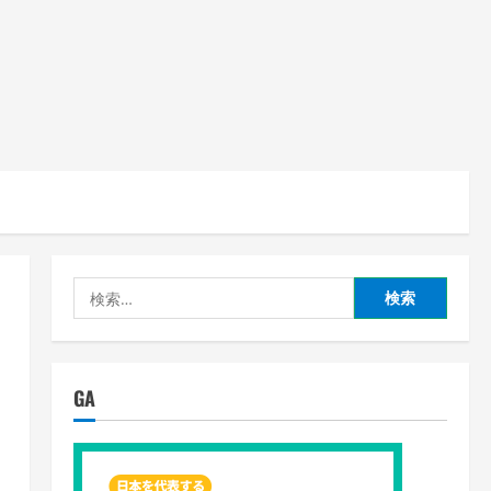
検
索:
GA