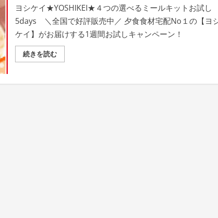
ヨシケイ★YOSHIKEI★４つの選べるミールキットお試し
5days ＼全国で好評販売中／ 夕食食材宅配No１の【ヨ
ケイ】がお届けする1週間お試しキャンペーン！
夕
続きを読む
食
食
材
宅
配
No
１
の
【ヨ
シ
ケ
イ】
が
お
届
け
す
る
1
週
間
お
試
し