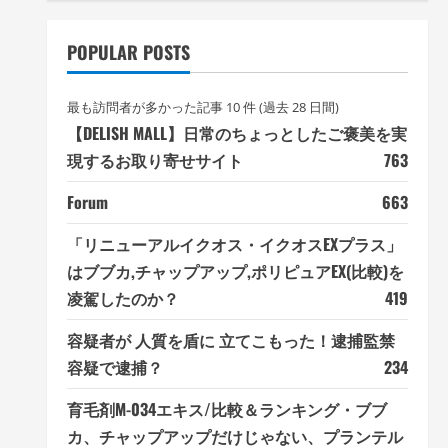
POPULAR POSTS
最も訪問者が多かった記事 10 件 (過去 28 日間)
【DELISH MALL】日常のちょっとしたご褒美を実
現するお取り寄せサイト
763
Forum
663
「リニューアルイクオス・イクオスEXプラス」
はブブカ,チャップアップ,ポリピュアEX(比較)を
凌駕したのか？
419
容疑者が 人質を盾に 立てこもった！逮捕監禁
容疑で逮捕？
234
育毛剤M-034エキス/比較＆ランキング・ブブ
カ、チャップアップだけじゃない、プランテル