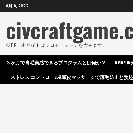
コ
8月 8, 2026
ン
civcraftgame.
テ
ン
ツ
に
◎PR：本サイトはプロモーションを含みます。
ス
キ
３ヶ月で育毛実感できるプログラムとは何か？
AMAZ
ッ
プ
ストレス コントロール&頭皮マッサージで薄毛防止と勃
し
ま
す