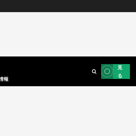
見
る
情報