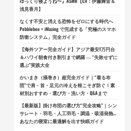
ゆっくり寝ようね〜』ASMR【CV：伊藤舞音＆
浅見香月】
なくす不安と消える恐怖をゼロにする時代へ
Pebblebee × iMazing で完成する「究極のスマホ
防衛システム」完全ガイド
【海外ツアー完全ガイド】アジア最安1万円台
＆ハワイ朝食付き割引まで網羅 ― “失敗せずに
選ぶ”実践大全
かいまき（掻巻き）超完全ガイド｜“着る布
団”で肩・首・足元の冷えを根こそぎ防ぐ！素
材別おすすめ・選び方・洗い方・Q&Aまで
【最新版】掛け布団の選び方“完全攻略”｜シン
サレート・羽毛・人工羽毛・調温・吸湿発熱…
あなたの寝室に最適解を出す快眠ガイド