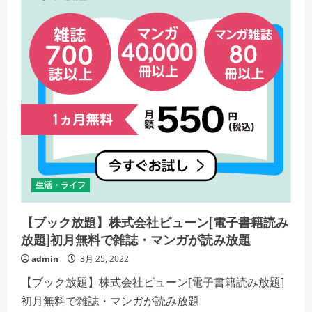
ー
ブ
ッ
ク
イ
ニ
シ
ア
テ
ィ
ブ
ジ
ャ
パ
ン・
日
本
最
大
生活・ライフ
級
の
マ
ン
【ブック放題】株式会社ビューン[電子書籍読み
ガ
（電
放題]初月無料で雑誌・マンガが読み放題
子
書
admin
3月 25, 2022
籍）
販
【ブック放題】株式会社ビューン[電子書籍読み放題]
売
サ
初月無料で雑誌・マンガが読み放題
イ