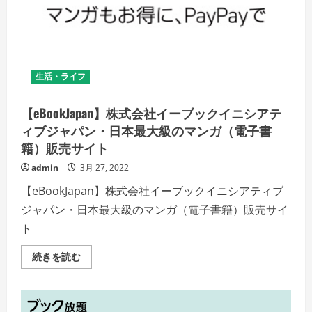
る
「サ
イ
ズ
に
は
制
限
生活・ライフ
な
し、
ヒ
ロ
【eBookJapan】株式会社イーブックイニシアテ
イ
ン
ィブジャパン・日本最大級のマンガ（電子書
た
籍）販売サイト
ち
の
大
admin
3月 27, 2022
冒
険」
【eBookJapan】株式会社イーブックイニシアティブ
の
詳
ジャパン・日本最大級のマンガ（電子書籍）販売サイ
細
を
ト
ご
覧
く
【eBookJapan】
続きを読む
だ
株
さ
式
い
会
社
イ