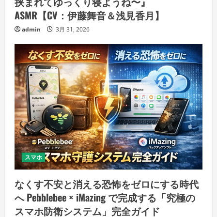
挟まれてゆっくり寝ようね〜』
ASMR【CV：伊藤舞音＆浅見香月】
admin
3月 31, 2026
スマホ
なくす不安と消える恐怖をゼロにする時代
へ Pebblebee × iMazing で完成する「究極の
スマホ防衛システム」完全ガイド