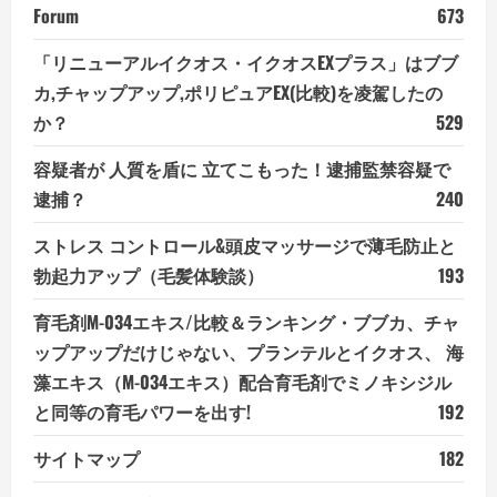
Forum
673
「リニューアルイクオス・イクオスEXプラス」はブブ
カ,チャップアップ,ポリピュアEX(比較)を凌駕したの
か？
529
容疑者が 人質を盾に 立てこもった！逮捕監禁容疑で
逮捕？
240
ストレス コントロール&頭皮マッサージで薄毛防止と
勃起力アップ（毛髪体験談）
193
育毛剤M-034エキス/比較＆ランキング・ブブカ、チャ
ップアップだけじゃない、プランテルとイクオス、 海
藻エキス（M-034エキス）配合育毛剤でミノキシジル
と同等の育毛パワーを出す!
192
サイトマップ
182