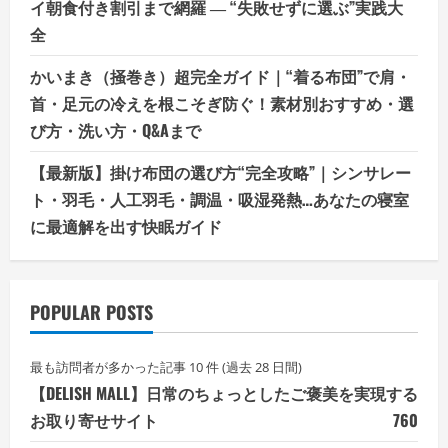
イ朝食付き割引まで網羅 ― “失敗せずに選ぶ”実践大
全
かいまき（掻巻き）超完全ガイド｜“着る布団”で肩・
首・足元の冷えを根こそぎ防ぐ！素材別おすすめ・選
び方・洗い方・Q&Aまで
【最新版】掛け布団の選び方“完全攻略”｜シンサレー
ト・羽毛・人工羽毛・調温・吸湿発熱…あなたの寝室
に最適解を出す快眠ガイド
POPULAR POSTS
最も訪問者が多かった記事 10 件 (過去 28 日間)
【DELISH MALL】日常のちょっとしたご褒美を実現する
お取り寄せサイト
760