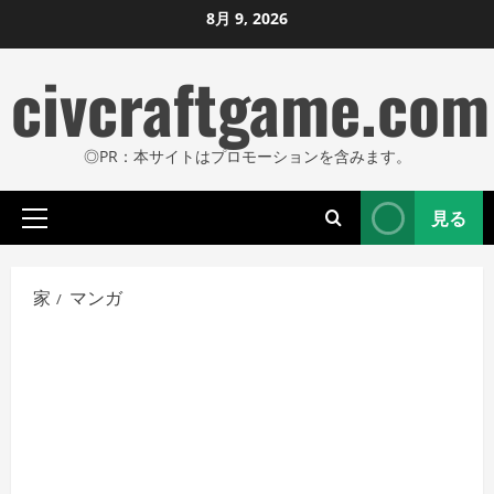
コ
8月 9, 2026
ン
civcraftgame.com
テ
ン
ツ
◎PR：本サイトはプロモーションを含みます。
に
ス
見る
キ
プ
ッ
ラ
プ
イ
家
マンガ
し
マ
リ
ま
メ
す
ニ
ュ
ー