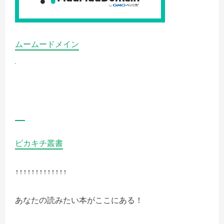
が
読
み
放
題
の
ムームードメイン
詳
細
を
ご
覧
く
だ
さ
い
ピカキチ叢書
↑↑↑↑↑↑↑↑↑↑↑↑↑
あなたの読みたい本がここにある！