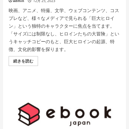
admin
12月 25, 2023
映画、アニメ、特撮、文学、ウェブコンテンツ、コス
プレなど、様々なメディアで見られる「巨大ヒロイ
ン」という独特のキャラクターに焦点を当てます。
「サイズには制限なし、ヒロインたちの大冒険」とい
うキャッチコピーのもと、巨大ヒロインの起源、特
徴、文化的影響を探ります。
巨
続きを読む
大
ヒ
ロ
イ
ン：
ス
ク
リ
ー
ン
と
心
を
支
配
す