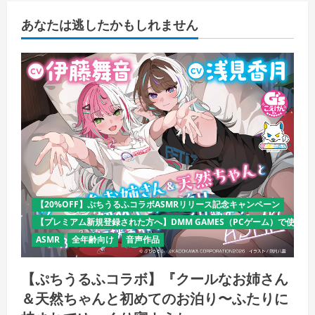
あなたは逃したかもしれません
【20%OFF】ぷちうるふコラボASMRリリース記念キャンペーン
【プレミアム新規登録された方へ】DMM GAMES（PCゲーム）で使える
ASMR
全年齢向け
音声作品
【ぷちうるふコラボ】『クールなお姉さん
＆天然ちゃんと初めてのお泊り〜ふたりに