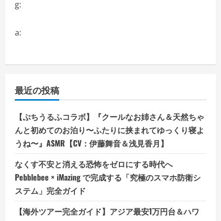
g:
a:
最近の投稿
【ぷちうるふコラボ】『クールなお姉さん＆天然ちゃ
んと初めてのお泊り〜ふたりに挟まれてゆっくり寝よ
うね〜』ASMR【CV：伊藤舞音＆浅見香月】
なくす不安と消える恐怖をゼロにする時代へ
Pebblebee × iMazing で完成する「究極のスマホ防衛シ
ステム」完全ガイド
【海外ツアー完全ガイド】アジア最安1万円台＆ハワ