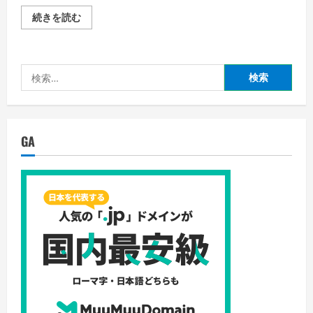
ト
の
【ブ
続きを読む
詳
ッ
細
ク
を
放
ご
題】
覧
株
く
検
式
だ
会
さ
索:
社
い
ビ
ュ
ー
ン
GA
[電
子
書
籍
読
み
放
題]
初
月
無
料
で
雑
誌・
マ
ン
ガ